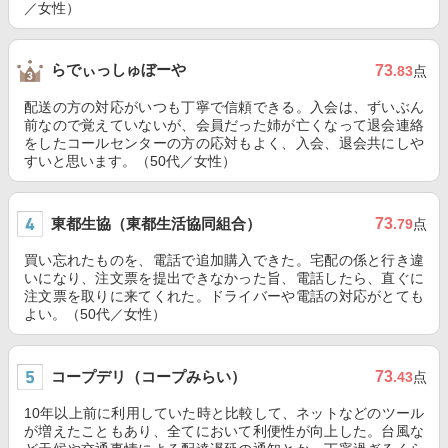
／女性）
らでぃっしゅぼーや
73
.83
点
配送の方の対応がいつも丁寧で信頼できる。入会は、ずいぶん
前なので覚えていないが、会員だった姉が亡くなって退会連絡
をしたコールセンターの方の応対もよく、入会、退会共にしや
すいと思います。（50代／女性）
東都生協（東都生活協同組合）
73
.79
点
買い忘れたものを、電話で追加購入できた。宅配の係と行き違
いになり、注文票を提出できなかった旨、電話したら、直ぐに
注文票を取りに来てくれた。ドライバーや電話の対応がとても
よい。（50代／女性）
コープデリ（コープみらい）
73
.43
点
10年以上前に利用していた時と比較して、ネットなどのツール
が増えたこともあり、全てにおいて利便性が向上した。台風な