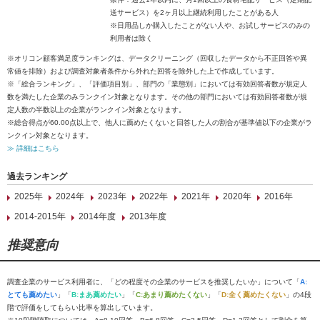
送サービス）を2ヶ月以上継続利用したことがある人
※日用品しか購入したことがない人や、お試しサービスのみの
利用者は除く
※オリコン顧客満足度ランキングは、データクリーニング（回収したデータから不正回答や異
常値を排除）および調査対象者条件から外れた回答を除外した上で作成しています。
※「総合ランキング」、「評価項目別」、部門の「業態別」においては有効回答者数が規定人
数を満たした企業のみランクイン対象となります。その他の部門においては有効回答者数が規
定人数の半数以上の企業がランクイン対象となります。
※総合得点が60.00点以上で、他人に薦めたくないと回答した人の割合が基準値以下の企業がラ
ンクイン対象となります。
≫ 詳細はこちら
過去ランキング
2025年
2024年
2023年
2022年
2021年
2020年
2016年
2014-2015年
2014年度
2013年度
推奨意向
調査企業のサービス利用者に、「どの程度その企業のサービスを推奨したいか」について「
A:
とても薦めたい
」「
B:まあ薦めたい
」「
C:あまり薦めたくない
」「
D:全く薦めたくない
」の4段
階で評価をしてもらい比率を算出しています。