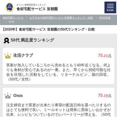
オリコン顧客満足度ランキング
食材宅配サービス 首都圏
食材宅配サービス
おすすめの食材宅配サービス 首都圏ランキング・比較
2020年版
50代
【2020年】食材宅配サービス 首都圏の50代ランキング・比較
50代 満足度ランキング
生活クラブ
75
.21
点
実家が加入しているころから含めるともう40年近くなる。何よ
りも食材が安心であるのが一番。また、早くから持続可能な社
会を目指した活動をしている。リターナルビン、袋の回収。
（50代／女性）
75
Oisix
.15
点
注文締切まで変更が出来たり希望の配送日時を選べたりするの
はとても便利で良い。ミールキットは簡単に美味しいおかずが
出来、レシピもついているのでレパートリーが増える。（50代