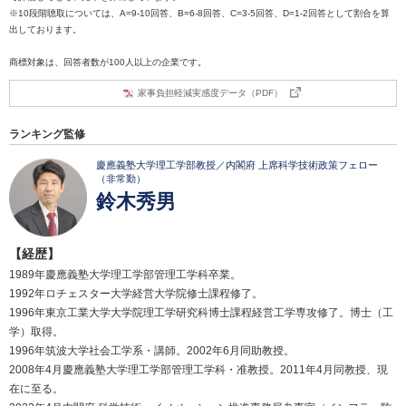
※10段階聴取については、A=9-10回答、B=6-8回答、C=3-5回答、D=1-2回答として割合を算
出しております。
商標対象は、回答者数が100人以上の企業です。
家事負担軽減実感度データ（PDF）
ランキング監修
慶應義塾大学理工学部教授／内閣府 上席科学技術政策フェロー
（非常勤）
鈴木秀男
【経歴】
1989年慶應義塾大学理工学部管理工学科卒業。
1992年ロチェスター大学経営大学院修士課程修了。
1996年東京工業大学大学院理工学研究科博士課程経営工学専攻修了。博士（工
学）取得。
1996年筑波大学社会工学系・講師。2002年6月同助教授。
2008年4月慶應義塾大学理工学部管理工学科・准教授。2011年4月同教授、現
在に至る。