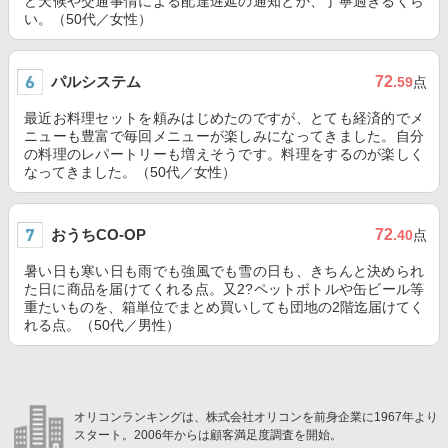
ど天候や交通事情による配達遅延の通知とか、丁寧過ぎるくら
い。（50代／女性）
パルシステム
72
.59
点
最近お料理セットを頼みはじめたのですが、とても経済的でメ
ニューも豊富で毎回メニューが楽しみになってきました。自分
の料理のレパートリーも増えそうです。料理をするのが楽しく
なってきました。（50代／女性）
おうちCO-OP
72
.40
点
暑い日も寒い日も雨でも強風でも雪の日も、きちんと決められ
た日に商品を届けてくれる点。又2?ペットボトルや缶ビール等
重たいものを、箱単位でまとめ買いしても団地の2階迄届けてく
れる点。（50代／男性）
オリコンランキングは、株式会社オリコンを前身企業に1967年より
スタート。2006年からは顧客満足度調査を開始。