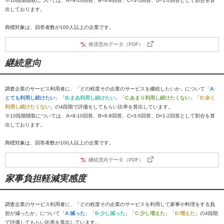
※10段階聴取については、A=9-10回答、B=6-8回答、C=3-5回答、D=1-2回答として割合を算
出しております。
商標対象は、回答者数が100人以上の企業です。
推奨意向データ（PDF）
継続意向
調査企業のサービス利用者に、「どの程度その企業のサービスを継続したいか」について「
A:
とても利用し続けたい
」「
B:まあ利用し続けたい
」「
C:あまり利用し続けたくない
」「
D:全く
利用し続けたくない
」の4段階で評価をしてもらい比率を算出しています。
※10段階聴取については、A=9-10回答、B=6-8回答、C=3-5回答、D=1-2回答として割合を算
出しております。
商標対象は、回答者数が100人以上の企業です。
継続意向データ（PDF）
家事負担軽減実感度
調査企業のサービス利用者に、「どの程度その企業のサービスを利用して家事や料理をする負
担が減ったか」について「
A:減った
」「
B:少し減った
」「
C:少し増えた
」「
D:増えた
」の4段階
で評価してもらい比率を算出しています。