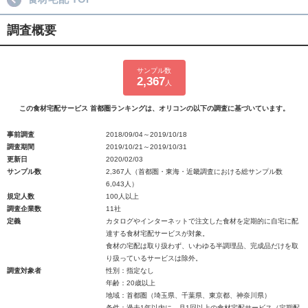
調査概要
サンプル数
2,367
人
この食材宅配サービス 首都圏ランキングは、オリコンの以下の調査に基づいています。
事前調査
2018/09/04～2019/10/18
調査期間
2019/10/21～2019/10/31
更新日
2020/02/03
サンプル数
2,367人（首都圏・東海・近畿調査における総サンプル数
6,043人）
規定人数
100人以上
調査企業数
11社
定義
カタログやインターネットで注文した食材を定期的に自宅に配
達する食材宅配サービスが対象。
食材の宅配は取り扱わず、いわゆる半調理品、完成品だけを取
り扱っているサービスは除外。
調査対象者
性別：指定なし
年齢：20歳以上
地域：首都圏（埼玉県、千葉県、東京都、神奈川県）
条件：過去1年以内に、月1回以上の食材宅配サービス（定期配