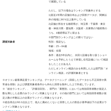
で展開している
ただし、以下の場合はランキング対象外とする
1)直近1年間の店舗分布および回答データが、関東以
外の地域に90％以上集中している
2)店舗が所在する都府県が、埼玉県・千葉県・東京
都・神奈川県・愛知県・大阪府・兵庫県の7都府県の
うち、4都府県以下に留まる
※部門別ランキングはこの限りではない
調査対象者
性別：指定なし
年齢：25～84歳
地域：全国
条件：過去5年以内に、水回り設備を取り扱うショー
ルームを予約したうえで来場し住宅設備について相談
をしたことがある人
ただしオンライン相談のみを利用した人は部門別「オ
ンライン相談」の評価対象者とする
※オリコン顧客満足度ランキングは、データクリーニング（回収したデータから不正回答や異
常値を排除）および調査対象者条件から外れた回答を除外した上で作成しています。
※「総合ランキング」、「評価項目別」、部門の「業態別」においては有効回答者数が規定人
数を満たした企業のみランクイン対象となります。その他の部門においては有効回答者数が規
定人数の半数以上の企業がランクイン対象となります。
※総合得点が60.0点以上で、他人に薦めたくないと回答した人の割合が基準値以下の企業がラ
ンクイン対象となります。