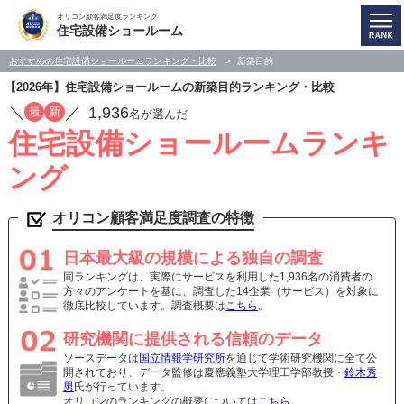
オリコン顧客満足度ランキング
住宅設備ショールーム
おすすめの住宅設備ショールームランキング・比較
新築目的
【2026年】住宅設備ショールームの新築目的ランキング・比較
／
／
1,936
最
新
名が選んだ
住宅設備ショールームランキ
ング
オリコン顧客満足度調査の特徴
日本最大級の規模による独自の調査
同ランキングは、実際にサービスを利用した1,936名の消費者の
方々のアンケートを基に、調査した14企業（サービス）を対象に
徹底比較しています。調査概要は
こちら
。
研究機関に提供される信頼のデータ
ソースデータは
国立情報学研究所
を通じて学術研究機関に全て公
開されており、データ監修は慶應義塾大学理工学部教授・
鈴木秀
男
氏が行っています。
オリコンのランキングの概要については
こちら
。