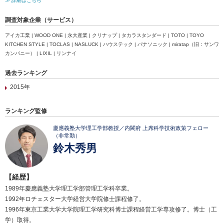
≫ 詳細はこちら
調査対象企業（サービス）
アイカ工業 | WOOD ONE | 永大産業 | クリナップ | タカラスタンダード | TOTO | TOYO
KITCHEN STYLE | TOCLAS | NASLUCK | ハウステック | パナソニック | miratap（旧：サンワ
カンパニー） | LIXIL | リンナイ
過去ランキング
2015年
ランキング監修
慶應義塾大学理工学部教授／内閣府 上席科学技術政策フェロー
（非常勤）
鈴木秀男
【経歴】
1989年慶應義塾大学理工学部管理工学科卒業。
1992年ロチェスター大学経営大学院修士課程修了。
1996年東京工業大学大学院理工学研究科博士課程経営工学専攻修了。博士（工
学）取得。