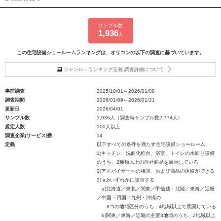
サンプル数
1,936
人
この住宅設備ショールームランキングは、オリコンの以下の調査に基づいています。
ジャンル・ランキング定義 調査詳細について
事前調査
2025/10/01～2026/01/08
調査期間
2026/01/09～2026/01/21
更新日
2026/04/01
サンプル数
1,936人（調査時サンプル数2,774人）
規定人数
100人以上
調査企業(サービス)数
14
定義
以下すべての条件を満たす住宅設備ショールーム
1)キッチン、洗面化粧台、浴室、トイレの水回り設備
のうち、2種類以上の自社商品を展示している
2)アドバイザーへの相談、および商品の体験ができる
3) a,bいずれかに該当する
a)北海道／東北／関東／甲信越・北陸／東海／近畿
／中国・四国／九州・沖縄の
8つの地域区分のうち、4地域以上で展開している
b)関東／東海／近畿の主要3地域のうち、2地域以上