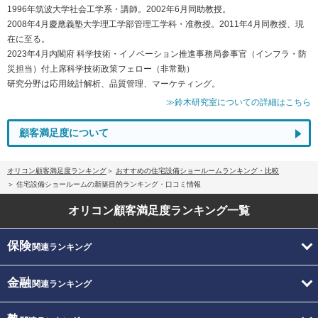
1996年筑波大学社会工学系・講師。2002年6月同助教授。
2008年4月慶應義塾大学理工学部管理工学科・准教授。2011年4月同教授、現
在に至る。
2023年4月内閣府 科学技術・イノベーション推進事務局参事官（インフラ・防
災担当）付上席科学技術政策フェロー（非常勤）
研究分野は応用統計解析、品質管理、マーケティング。
≫鈴木研究室についての詳細はこちら
顧客満足度について
オリコン顧客満足度ランキング
おすすめの住宅設備ショールームランキング・比較
住宅設備ショールームの新築目的ランキング・口コミ情報
オリコン顧客満足度
ランキング一覧
保険
関連ランキング
金融
関連ランキング