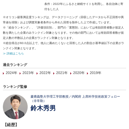
条件：2022年にふるさと納税サイトを利用し、各自治体に寄
付をした人
※オリコン顧客満足度ランキングは、データクリーニング（回収したデータから不正回答や異
常値を排除）および調査対象者条件から外れた回答を除外した上で作成しています。
※「総合ランキング」、「評価項目別」、部門の「業態別」においては有効回答者数が規定人
数を満たした企業のみランクイン対象となります。その他の部門においては有効回答者数が規
定人数の半数以上の企業がランクイン対象となります。
※総合得点が60.0点以上で、他人に薦めたくないと回答した人の割合が基準値以下の企業がラ
ンクイン対象となります。
≫ 詳細はこちら
過去ランキング
2024年
2023年
2022年
2021年
2020年
2019年
ランキング監修
慶應義塾大学理工学部教授／内閣府 上席科学技術政策フェロー
（非常勤）
鈴木秀男
【経歴】