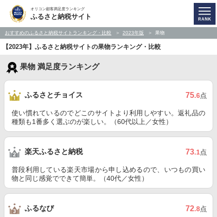
オリコン顧客満足度ランキング
ふるさと納税サイト
おすすめのふるさと納税サイトランキング・比較
2023年版
果物
【2023年】ふるさと納税サイトの果物ランキング・比較
果物 満足度ランキング
ふるさとチョイス
75
.6
点
使い慣れているのでどこのサイトより利用しやすい。返礼品の
種類も1番多く選ぶのが楽しい。（60代以上／女性）
楽天ふるさと納税
73
.1
点
普段利用している楽天市場から申し込めるので、いつもの買い
物と同じ感覚でできて簡単。（40代／女性）
ふるなび
72
.8
点