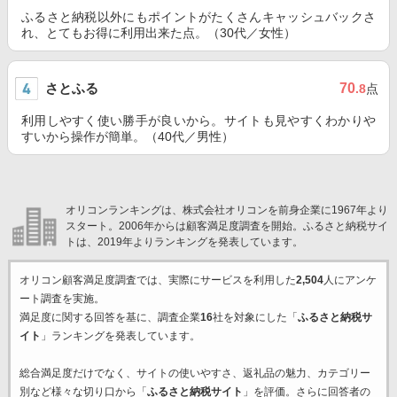
ふるさと納税以外にもポイントがたくさんキャッシュバックさ
れ、とてもお得に利用出来た点。（30代／女性）
さとふる
70
.8
点
利用しやすく使い勝手が良いから。サイトも見やすくわかりや
すいから操作が簡単。（40代／男性）
オリコンランキングは、株式会社オリコンを前身企業に1967年より
スタート。2006年からは顧客満足度調査を開始。ふるさと納税サイ
トは、2019年よりランキングを発表しています。
オリコン顧客満足度調査では、実際にサービスを利用した
2,504
人にアンケ
ート調査を実施。
満足度に関する回答を基に、調査企業
16
社を対象にした「
ふるさと納税サ
イト
」ランキングを発表しています。
総合満足度だけでなく、サイトの使いやすさ、返礼品の魅力、カテゴリー
別など様々な切り口から「
ふるさと納税サイト
」を評価。さらに回答者の