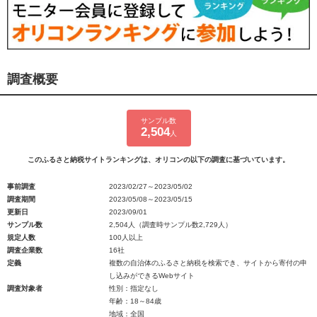
調査概要
サンプル数
2,504
人
このふるさと納税サイトランキングは、オリコンの以下の調査に基づいています。
事前調査
2023/02/27～2023/05/02
調査期間
2023/05/08～2023/05/15
更新日
2023/09/01
サンプル数
2,504人（調査時サンプル数2,729人）
規定人数
100人以上
調査企業数
16社
定義
複数の自治体のふるさと納税を検索でき、サイトから寄付の申
し込みができるWebサイト
調査対象者
性別：指定なし
年齢：18～84歳
地域：全国