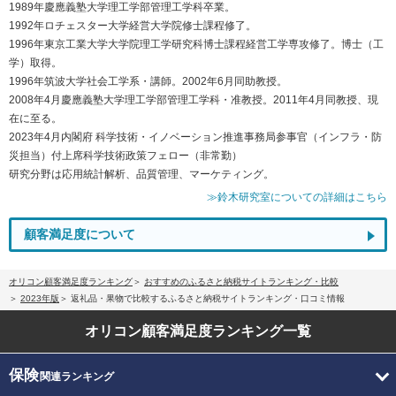
1989年慶應義塾大学理工学部管理工学科卒業。
1992年ロチェスター大学経営大学院修士課程修了。
1996年東京工業大学大学院理工学研究科博士課程経営工学専攻修了。博士（工
学）取得。
1996年筑波大学社会工学系・講師。2002年6月同助教授。
2008年4月慶應義塾大学理工学部管理工学科・准教授。2011年4月同教授、現
在に至る。
2023年4月内閣府 科学技術・イノベーション推進事務局参事官（インフラ・防
災担当）付上席科学技術政策フェロー（非常勤）
研究分野は応用統計解析、品質管理、マーケティング。
≫鈴木研究室についての詳細はこちら
顧客満足度について
オリコン顧客満足度ランキング
おすすめのふるさと納税サイトランキング・比較
2023年版
返礼品・果物で比較するふるさと納税サイトランキング・口コミ情報
オリコン顧客満足度
ランキング一覧
保険
関連ランキング