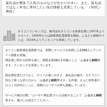
返礼品が豊富で人気のものなどが分かりやすい。また、返礼品
ではなく本当に寄付したい先の情報も充実している。（50代／
男性）
オリコンランキングは、株式会社オリコンを前身企業に1967年より
スタート。2006年からは顧客満足度調査を開始。ふるさと納税サイ
トは、2019年よりランキングを発表しています。
オリコン顧客満足度調査では、実際にサービスを利用した
2,504
人にアンケ
ート調査を実施。
満足度に関する回答を基に、調査企業
16
社を対象にした「
ふるさと納税サ
イト
」ランキングを発表しています。
総合満足度だけでなく、サイトの使いやすさ、返礼品の魅力、カテゴリー
別など様々な切り口から「
ふるさと納税サイト
」を評価。さらに回答者の
口コミや評判といった、実際のユーザーの声も掲載しています。
サービス検討の際、“ユーザー満足度”からも比較することで「
ふるさと納税
サイト
」選びにお役立てください。