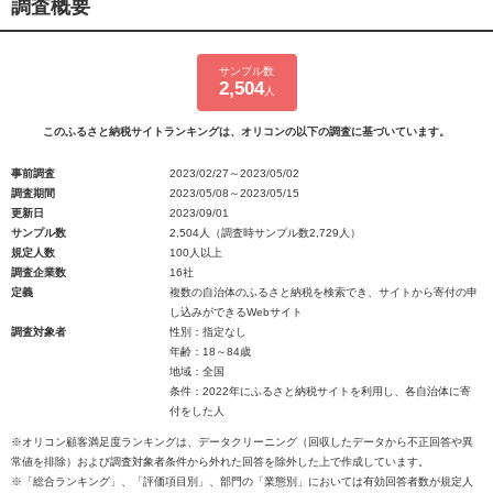
調査概要
サンプル数
2,504
人
このふるさと納税サイトランキングは、オリコンの以下の調査に基づいています。
事前調査
2023/02/27～2023/05/02
調査期間
2023/05/08～2023/05/15
更新日
2023/09/01
サンプル数
2,504人（調査時サンプル数2,729人）
規定人数
100人以上
調査企業数
16社
定義
複数の自治体のふるさと納税を検索でき、サイトから寄付の申
し込みができるWebサイト
調査対象者
性別：指定なし
年齢：18～84歳
地域：全国
条件：2022年にふるさと納税サイトを利用し、各自治体に寄
付をした人
※オリコン顧客満足度ランキングは、データクリーニング（回収したデータから不正回答や異
常値を排除）および調査対象者条件から外れた回答を除外した上で作成しています。
※「総合ランキング」、「評価項目別」、部門の「業態別」においては有効回答者数が規定人