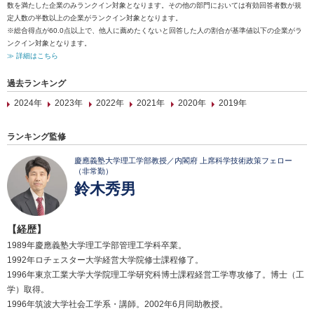
数を満たした企業のみランクイン対象となります。その他の部門においては有効回答者数が規
定人数の半数以上の企業がランクイン対象となります。
※総合得点が60.0点以上で、他人に薦めたくないと回答した人の割合が基準値以下の企業がラ
ンクイン対象となります。
≫ 詳細はこちら
過去ランキング
2024年
2023年
2022年
2021年
2020年
2019年
ランキング監修
慶應義塾大学理工学部教授／内閣府 上席科学技術政策フェロー
（非常勤）
鈴木秀男
【経歴】
1989年慶應義塾大学理工学部管理工学科卒業。
1992年ロチェスター大学経営大学院修士課程修了。
1996年東京工業大学大学院理工学研究科博士課程経営工学専攻修了。博士（工
学）取得。
1996年筑波大学社会工学系・講師。2002年6月同助教授。