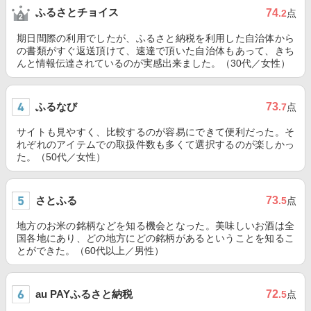
ふるさとチョイス
74
.2
点
期日間際の利用でしたが、ふるさと納税を利用した自治体から
の書類がすぐ返送頂けて、速達で頂いた自治体もあって、きち
んと情報伝達されているのが実感出来ました。（30代／女性）
ふるなび
73
.7
点
サイトも見やすく、比較するのが容易にできて便利だった。そ
れぞれのアイテムでの取扱件数も多くて選択するのが楽しかっ
た。（50代／女性）
さとふる
73
.5
点
地方のお米の銘柄などを知る機会となった。美味しいお酒は全
国各地にあり、どの地方にどの銘柄があるということを知るこ
とができた。（60代以上／男性）
au PAYふるさと納税
72
.5
点