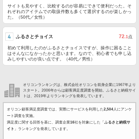
サイトも見やすく、比較するのが容易にできて便利だった。そ
れぞれのアイテムでの取扱件数も多くて選択するのが楽しかっ
た。（50代／女性）
ふるさとチョイス
72
.1
点
初めて利用したのがふるさとチョイスですが、操作に困ること
はそんなになかったかと思います。なので、初心者でも申し込
みしやすいのが良い点です。（40代／男性）
オリコンランキングは、株式会社オリコンを前身企業に1967年より
スタート。2006年からは顧客満足度調査を開始。ふるさと納税サイ
トは、2019年よりランキングを発表しています。
オリコン顧客満足度調査では、実際にサービスを利用した
2,504
人にアンケ
ート調査を実施。
満足度に関する回答を基に、調査企業
16
社を対象にした「
ふるさと納税サ
イト
」ランキングを発表しています。