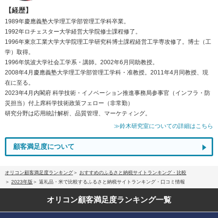
【経歴】
1989年慶應義塾大学理工学部管理工学科卒業。
1992年ロチェスター大学経営大学院修士課程修了。
1996年東京工業大学大学院理工学研究科博士課程経営工学専攻修了。博士（工
学）取得。
1996年筑波大学社会工学系・講師。2002年6月同助教授。
2008年4月慶應義塾大学理工学部管理工学科・准教授。2011年4月同教授、現
在に至る。
2023年4月内閣府 科学技術・イノベーション推進事務局参事官（インフラ・防
災担当）付上席科学技術政策フェロー（非常勤）
研究分野は応用統計解析、品質管理、マーケティング。
≫鈴木研究室についての詳細はこちら
顧客満足度について
オリコン顧客満足度ランキング
おすすめのふるさと納税サイトランキング・比較
2023年版
返礼品・米で比較するふるさと納税サイトランキング・口コミ情報
オリコン顧客満足度
ランキング一覧