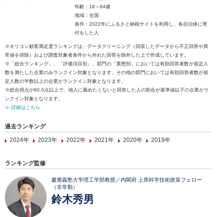
年齢：18～84歳
地域：全国
条件：2022年にふるさと納税サイトを利用し、各自治体に寄
付をした人
※オリコン顧客満足度ランキングは、データクリーニング（回収したデータから不正回答や異
常値を排除）および調査対象者条件から外れた回答を除外した上で作成しています。
※「総合ランキング」、「評価項目別」、部門の「業態別」においては有効回答者数が規定人
数を満たした企業のみランクイン対象となります。その他の部門においては有効回答者数が規
定人数の半数以上の企業がランクイン対象となります。
※総合得点が60.0点以上で、他人に薦めたくないと回答した人の割合が基準値以下の企業がラ
ンクイン対象となります。
≫ 詳細はこちら
過去ランキング
2024年
2023年
2022年
2021年
2020年
2019年
ランキング監修
慶應義塾大学理工学部教授／内閣府 上席科学技術政策フェロー
（非常勤）
鈴木秀男