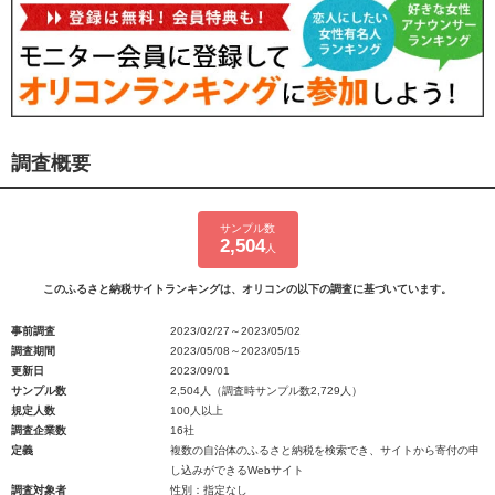
調査概要
サンプル数
2,504
人
このふるさと納税サイトランキングは、オリコンの以下の調査に基づいています。
事前調査
2023/02/27～2023/05/02
調査期間
2023/05/08～2023/05/15
更新日
2023/09/01
サンプル数
2,504人（調査時サンプル数2,729人）
規定人数
100人以上
調査企業数
16社
定義
複数の自治体のふるさと納税を検索でき、サイトから寄付の申
し込みができるWebサイト
調査対象者
性別：指定なし