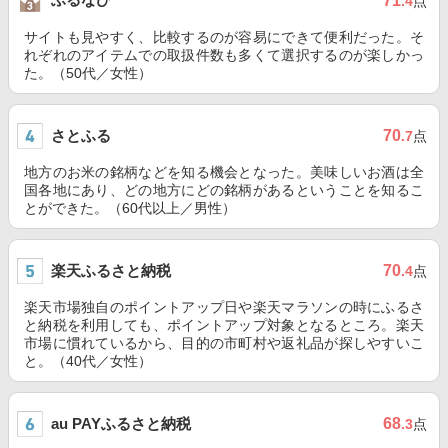
71
.4
点
サイトも見やすく、比較するのが容易にできて便利だった。そ
れぞれのアイテムでの取扱件数も多くて選択するのが楽しかっ
た。（50代／女性）
さとふる
70
.7
点
地方のお米の銘柄などを知る機会となった。美味しいお酒は全
国各地にあり、どの地方にどの銘柄があるということを知るこ
とができた。（60代以上／男性）
楽天ふるさと納税
70
.4
点
楽天市場独自のポイントアップ日や楽天マラソンの時にふるさ
と納税を利用しても、ポイントアップ対象となるところ。楽天
市場に慣れているから、目的の市町村や返礼品が探しやすいこ
と。（40代／女性）
au PAYふるさと納税
68
.3
点