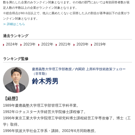
数を満たした企業のみランクイン対象となります。その他の部門においては有効回答者数が規
定人数の半数以上の企業がランクイン対象となります。
※総合得点が60.0点以上で、他人に薦めたくないと回答した人の割合が基準値以下の企業がラ
ンクイン対象となります。
≫ 詳細はこちら
過去ランキング
2024年
2023年
2022年
2021年
2020年
2019年
ランキング監修
慶應義塾大学理工学部教授／内閣府 上席科学技術政策フェロー
（非常勤）
鈴木秀男
【経歴】
1989年慶應義塾大学理工学部管理工学科卒業。
1992年ロチェスター大学経営大学院修士課程修了。
1996年東京工業大学大学院理工学研究科博士課程経営工学専攻修了。博士（工
学）取得。
1996年筑波大学社会工学系・講師。2002年6月同助教授。