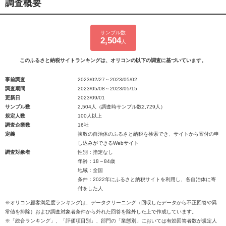
調査概要
サンプル数
2,504
人
このふるさと納税サイトランキングは、オリコンの以下の調査に基づいています。
事前調査
2023/02/27～2023/05/02
調査期間
2023/05/08～2023/05/15
更新日
2023/09/01
サンプル数
2,504人（調査時サンプル数2,729人）
規定人数
100人以上
調査企業数
16社
定義
複数の自治体のふるさと納税を検索でき、サイトから寄付の申
し込みができるWebサイト
調査対象者
性別：指定なし
年齢：18～84歳
地域：全国
条件：2022年にふるさと納税サイトを利用し、各自治体に寄
付をした人
※オリコン顧客満足度ランキングは、データクリーニング（回収したデータから不正回答や異
常値を排除）および調査対象者条件から外れた回答を除外した上で作成しています。
※「総合ランキング」、「評価項目別」、部門の「業態別」においては有効回答者数が規定人