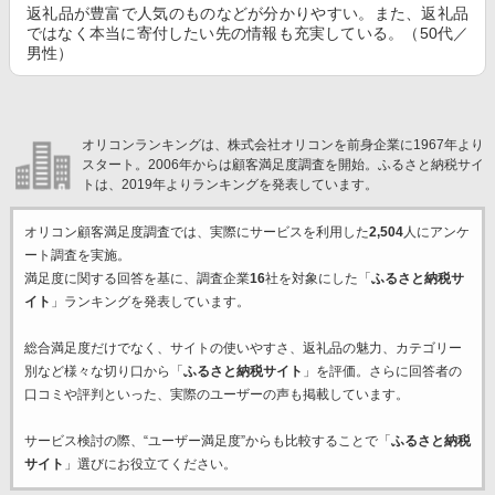
返礼品が豊富で人気のものなどが分かりやすい。また、返礼品
ではなく本当に寄付したい先の情報も充実している。（50代／
男性）
オリコンランキングは、株式会社オリコンを前身企業に1967年より
スタート。2006年からは顧客満足度調査を開始。ふるさと納税サイ
トは、2019年よりランキングを発表しています。
オリコン顧客満足度調査では、実際にサービスを利用した
2,504
人にアンケ
ート調査を実施。
満足度に関する回答を基に、調査企業
16
社を対象にした「
ふるさと納税サ
イト
」ランキングを発表しています。
総合満足度だけでなく、サイトの使いやすさ、返礼品の魅力、カテゴリー
別など様々な切り口から「
ふるさと納税サイト
」を評価。さらに回答者の
口コミや評判といった、実際のユーザーの声も掲載しています。
サービス検討の際、“ユーザー満足度”からも比較することで「
ふるさと納税
サイト
」選びにお役立てください。