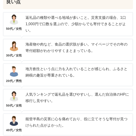
良い点
返礼品の種類や選べる地域が多いこと。災害支援の場合、1口
1,000円で口数を選ぶので、少額からでも寄付できることがよ
50代／女性
い。
海産物や肉など、食品の選択肢が多い。マイページでその年の
寄付総額がわかりやすくまとまっている。
30代／女性
地方創生という点に力を入れていることが感じられ、ふるさと
納税の趣旨が尊重されている。
20代／男性
人気ランキングで返礼品を選びやすいし、選んだ自治体のHPに
移行し見やすい。
50代／女性
能登半島の災害に心を痛めており、役に立てそうな寄付が見つ
けられた点がよかった。
40代／女性