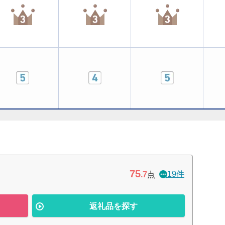
75
19件
.7
点
返礼品を探す