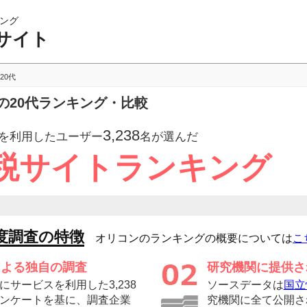
ング
サイト
20代
の20代ランキング・比較
3,238
を利用したユーザー
名が選んだ
税サイトランキング
度調査の特徴
オリコンのランキングの概要については
こ
による独自の調査
研究機関に提供さ
サービスを利用した3,238
ソースデータは
国立
ンケートを基に、調査企業
究機関に全て公開さ