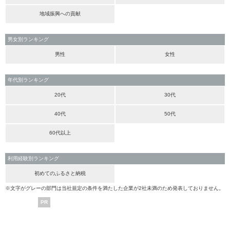
地域振興への貢献
男女別ランキング
男性
女性
年代別ランキング
20代
30代
40代
50代
60代以上
利用経験別ランキング
初めてのふるさと納税
※文字がグレーの部門は当社規定の条件を満たした企業が2社未満のため発表しておりません。
PR