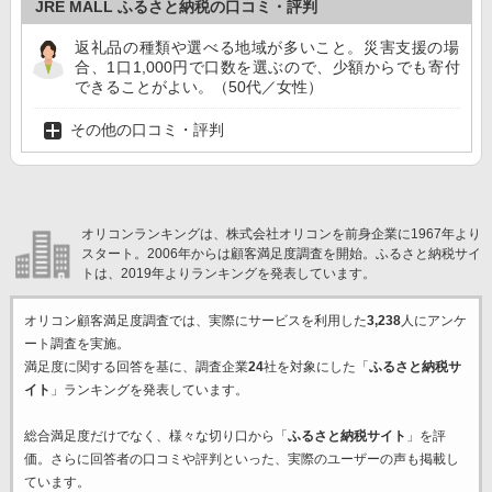
JRE MALL ふるさと納税の口コミ・評判
返礼品の種類や選べる地域が多いこと。災害支援の場
合、1口1,000円で口数を選ぶので、少額からでも寄付
できることがよい。（50代／女性）
その他の口コミ・評判
オリコンランキングは、株式会社オリコンを前身企業に1967年より
スタート。2006年からは顧客満足度調査を開始。ふるさと納税サイ
トは、2019年よりランキングを発表しています。
オリコン顧客満足度調査では、実際にサービスを利用した
3,238
人にアンケ
ート調査を実施。
満足度に関する回答を基に、調査企業
24
社を対象にした「
ふるさと納税サ
イト
」ランキングを発表しています。
総合満足度だけでなく、様々な切り口から「
ふるさと納税サイト
」を評
価。さらに回答者の口コミや評判といった、実際のユーザーの声も掲載し
ています。