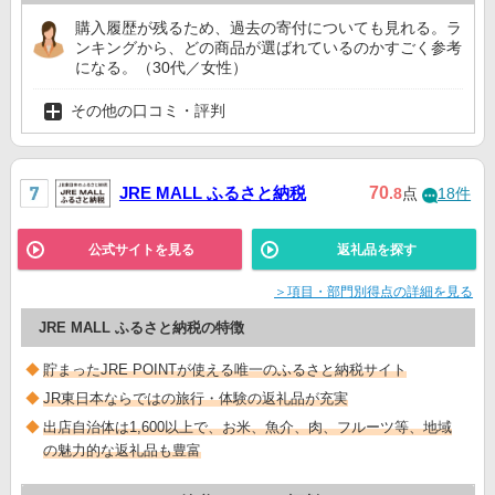
購入履歴が残るため、過去の寄付についても見れる。ラ
ンキングから、どの商品が選ばれているのかすごく参考
になる。（30代／女性）
その他の口コミ・評判
JRE MALL ふるさと納税
70
.8
点
18件
公式サイトを見る
返礼品を探す
＞項目・部門別得点の詳細を見る
JRE MALL ふるさと納税の特徴
貯まったJRE POINTが使える唯一のふるさと納税サイト
JR東日本ならではの旅行・体験の返礼品が充実
出店自治体は1,600以上で、お米、魚介、肉、フルーツ等、地域
の魅力的な返礼品も豊富