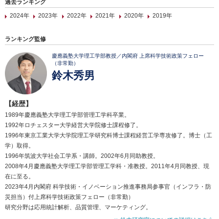
過去ランキング
2024年
2023年
2022年
2021年
2020年
2019年
ランキング監修
慶應義塾大学理工学部教授／内閣府 上席科学技術政策フェロー
（非常勤）
鈴木秀男
【経歴】
1989年慶應義塾大学理工学部管理工学科卒業。
1992年ロチェスター大学経営大学院修士課程修了。
1996年東京工業大学大学院理工学研究科博士課程経営工学専攻修了。博士（工
学）取得。
1996年筑波大学社会工学系・講師。2002年6月同助教授。
2008年4月慶應義塾大学理工学部管理工学科・准教授。2011年4月同教授、現
在に至る。
2023年4月内閣府 科学技術・イノベーション推進事務局参事官（インフラ・防
災担当）付上席科学技術政策フェロー（非常勤）
研究分野は応用統計解析、品質管理、マーケティング。