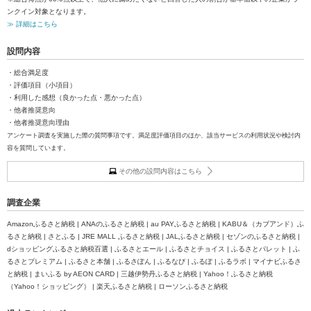
ンクイン対象となります。
≫ 詳細はこちら
設問内容
・総合満足度
・評価項目（小項目）
・利用した感想（良かった点・悪かった点）
・他者推奨意向
・他者推奨意向理由
アンケート調査を実施した際の質問事項です。満足度評価項目のほか、該当サービスの利用状況や検討内
容を質問しています。
その他の設問内容はこちら
調査企業
Amazonふるさと納税 | ANAのふるさと納税 | au PAYふるさと納税 | KABU＆（カブアンド）ふ
るさと納税 | さとふる | JRE MALL ふるさと納税 | JALふるさと納税 | セゾンのふるさと納税 |
dショッピングふるさと納税百選 | ふるさとエール | ふるさとチョイス | ふるさとパレット | ふ
るさとプレミアム | ふるさと本舗 | ふるさぽん | ふるなび | ふるぽ | ふるラボ | マイナビふるさ
と納税 | まいふる by AEON CARD | 三越伊勢丹ふるさと納税 | Yahoo！ふるさと納税
（Yahoo！ショッピング） | 楽天ふるさと納税 | ローソンふるさと納税