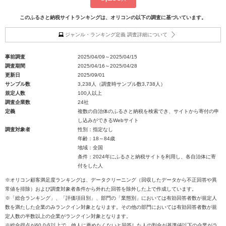
このふるさと納税サイトランキングは、オリコンの以下の調査に基づいています。
ジャンル・ランキング定義 調査詳細について
事前調査
2025/04/09～2025/04/15
調査期間
2025/04/16～2025/04/28
更新日
2025/09/01
サンプル数
3,238人（調査時サンプル数3,738人）
規定人数
100人以上
調査企業数
24社
定義
複数の自治体のふるさと納税を検索でき、サイトから寄付の申
し込みができるWebサイト
調査対象者
性別：指定なし
年齢：18～84歳
地域：全国
条件：2024年にふるさと納税サイトを利用し、各自治体に寄
付をした人
※オリコン顧客満足度ランキングは、データクリーニング（回収したデータから不正回答や異
常値を排除）および調査対象者条件から外れた回答を除外した上で作成しています。
※「総合ランキング」、「評価項目別」、部門の「業態別」においては有効回答者数が規定人
数を満たした企業のみランクイン対象となります。その他の部門においては有効回答者数が規
定人数の半数以上の企業がランクイン対象となります。
※総合得点が60.0点以上で、他人に薦めたくないと回答した人の割合が基準値以下の企業がラ