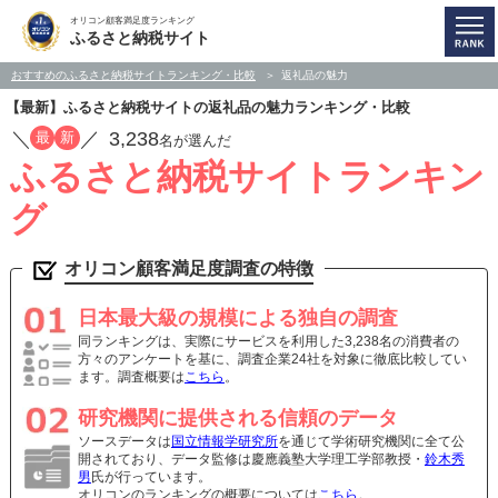
オリコン顧客満足度ランキング
ふるさと納税サイト
おすすめのふるさと納税サイトランキング・比較
返礼品の魅力
【最新】ふるさと納税サイトの返礼品の魅力ランキング・比較
／
／
3,238
最
新
名が選んだ
ふるさと納税サイトランキン
グ
オリコン顧客満足度調査の特徴
日本最大級の規模による独自の調査
同ランキングは、実際にサービスを利用した3,238名の消費者の
方々のアンケートを基に、調査企業24社を対象に徹底比較してい
ます。調査概要は
こちら
。
研究機関に提供される信頼のデータ
ソースデータは
国立情報学研究所
を通じて学術研究機関に全て公
開されており、データ監修は慶應義塾大学理工学部教授・
鈴木秀
男
氏が行っています。
オリコンのランキングの概要については
こちら
。