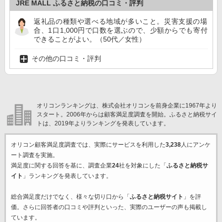
JRE MALL ふるさと納税の口コミ・評判
返礼品の種類や選べる地域が多いこと。災害支援の場
合、1口1,000円で口数を選ぶので、少額からでも寄付
できることがよい。（50代／女性）
その他の口コミ・評判
オリコンランキングは、株式会社オリコンを前身企業に1967年より
スタート。2006年からは顧客満足度調査を開始。ふるさと納税サイ
トは、2019年よりランキングを発表しています。
オリコン顧客満足度調査では、実際にサービスを利用した
3,238
人にアンケ
ート調査を実施。
満足度に関する回答を基に、調査企業
24
社を対象にした「
ふるさと納税サ
イト
」ランキングを発表しています。
総合満足度だけでなく、様々な切り口から「
ふるさと納税サイト
」を評
価。さらに回答者の口コミや評判といった、実際のユーザーの声も掲載し
ています。