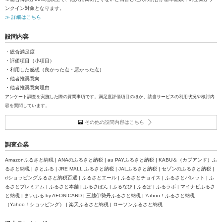
ンクイン対象となります。
≫ 詳細はこちら
設問内容
・総合満足度
・評価項目（小項目）
・利用した感想（良かった点・悪かった点）
・他者推奨意向
・他者推奨意向理由
アンケート調査を実施した際の質問事項です。満足度評価項目のほか、該当サービスの利用状況や検討内
容を質問しています。
その他の設問内容はこちら
調査企業
Amazonふるさと納税 | ANAのふるさと納税 | au PAYふるさと納税 | KABU＆（カブアンド）ふ
るさと納税 | さとふる | JRE MALL ふるさと納税 | JALふるさと納税 | セゾンのふるさと納税 |
dショッピングふるさと納税百選 | ふるさとエール | ふるさとチョイス | ふるさとパレット | ふ
るさとプレミアム | ふるさと本舗 | ふるさぽん | ふるなび | ふるぽ | ふるラボ | マイナビふるさ
と納税 | まいふる by AEON CARD | 三越伊勢丹ふるさと納税 | Yahoo！ふるさと納税
（Yahoo！ショッピング） | 楽天ふるさと納税 | ローソンふるさと納税