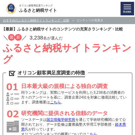
オリコン顧客満足度ランキング
ふるさと納税サイト
おすすめのふるさと納税サイトランキング・比較
コンテンツの充実さ
【最新】ふるさと納税サイトのコンテンツの充実さランキング・比較
／
／
3,238
最
新
名が選んだ
ふるさと納税サイトランキン
グ
オリコン顧客満足度調査の特徴
日本最大級の規模による独自の調査
同ランキングは、実際にサービスを利用した3,238名の消費者の
方々のアンケートを基に、調査企業24社を対象に徹底比較してい
ます。調査概要は
こちら
。
研究機関に提供される信頼のデータ
ソースデータは
国立情報学研究所
を通じて学術研究機関に全て公
開されており、データ監修は慶應義塾大学理工学部教授・
鈴木秀
男
氏が行っています。
オリコンのランキングの概要については
こちら
。