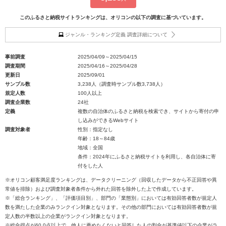
このふるさと納税サイトランキングは、オリコンの以下の調査に基づいています。
ジャンル・ランキング定義 調査詳細について
事前調査
2025/04/09～2025/04/15
調査期間
2025/04/16～2025/04/28
更新日
2025/09/01
サンプル数
3,238人（調査時サンプル数3,738人）
規定人数
100人以上
調査企業数
24社
定義
複数の自治体のふるさと納税を検索でき、サイトから寄付の申
し込みができるWebサイト
調査対象者
性別：指定なし
年齢：18～84歳
地域：全国
条件：2024年にふるさと納税サイトを利用し、各自治体に寄
付をした人
※オリコン顧客満足度ランキングは、データクリーニング（回収したデータから不正回答や異
常値を排除）および調査対象者条件から外れた回答を除外した上で作成しています。
※「総合ランキング」、「評価項目別」、部門の「業態別」においては有効回答者数が規定人
数を満たした企業のみランクイン対象となります。その他の部門においては有効回答者数が規
定人数の半数以上の企業がランクイン対象となります。
※総合得点が60.0点以上で、他人に薦めたくないと回答した人の割合が基準値以下の企業がラ