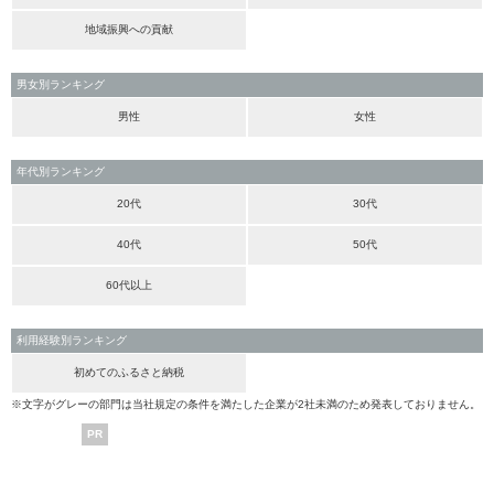
地域振興への貢献
男女別ランキング
男性
女性
年代別ランキング
20代
30代
40代
50代
60代以上
利用経験別ランキング
初めてのふるさと納税
※文字がグレーの部門は当社規定の条件を満たした企業が2社未満のため発表しておりません。
PR