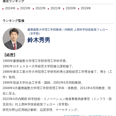
過去ランキング
2024年
2023年
2022年
2021年
2020年
2019年
ランキング監修
慶應義塾大学理工学部教授／内閣府 上席科学技術政策フェロー
（非常勤）
鈴木秀男
【経歴】
1989年慶應義塾大学理工学部管理工学科卒業。
1992年ロチェスター大学経営大学院修士課程修了。
1996年東京工業大学大学院理工学研究科博士課程経営工学専攻修了。博士（工
学）取得。
1996年筑波大学社会工学系・講師。2002年6月同助教授。
2008年4月慶應義塾大学理工学部管理工学科・准教授。2011年4月同教授、現
在に至る。
2023年4月内閣府 科学技術・イノベーション推進事務局参事官（インフラ・防
災担当）付上席科学技術政策フェロー（非常勤）
研究分野は応用統計解析、品質管理、マーケティング。