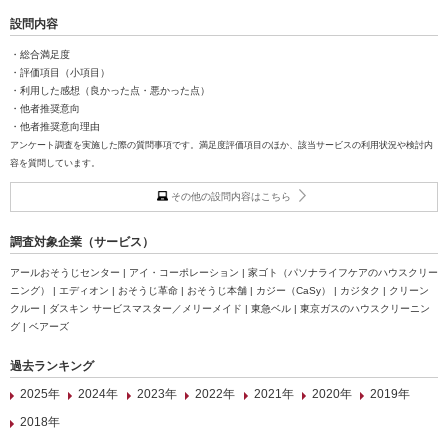
設問内容
・総合満足度
・評価項目（小項目）
・利用した感想（良かった点・悪かった点）
・他者推奨意向
・他者推奨意向理由
アンケート調査を実施した際の質問事項です。満足度評価項目のほか、該当サービスの利用状況や検討内
容を質問しています。
その他の設問内容はこちら
調査対象企業（サービス）
アールおそうじセンター | アイ・コーポレーション | 家ゴト（パソナライフケアのハウスクリー
ニング） | エディオン | おそうじ革命 | おそうじ本舗 | カジー（CaSy） | カジタク | クリーン
クルー | ダスキン サービスマスター／メリーメイド | 東急ベル | 東京ガスのハウスクリーニン
グ | ベアーズ
過去ランキング
2025年
2024年
2023年
2022年
2021年
2020年
2019年
2018年