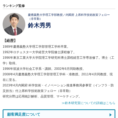
ランキング監修
慶應義塾大学理工学部教授／内閣府 上席科学技術政策フェロー
（非常勤）
鈴木秀男
【経歴】
1989年慶應義塾大学理工学部管理工学科卒業。
1992年ロチェスター大学経営大学院修士課程修了。
1996年東京工業大学大学院理工学研究科博士課程経営工学専攻修了。博士（工
学）取得。
1996年筑波大学社会工学系・講師。2002年6月同助教授。
2008年4月慶應義塾大学理工学部管理工学科・准教授。2011年4月同教授、現
在に至る。
2023年4月内閣府 科学技術・イノベーション推進事務局参事官（インフラ・防
災担当）付上席科学技術政策フェロー（非常勤）
研究分野は応用統計解析、品質管理、マーケティング。
≫鈴木研究室についての詳細はこちら
顧客満足度について