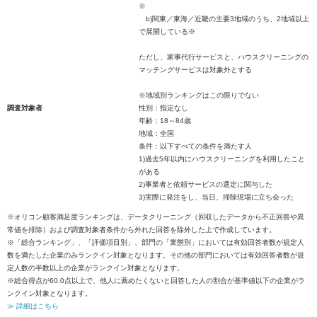
※
b)関東／東海／近畿の主要3地域のうち、2地域以上
で展開している※
ただし、家事代行サービスと、ハウスクリーニングの
マッチングサービスは対象外とする
※地域別ランキングはこの限りでない
調査対象者
性別：指定なし
年齢：18～84歳
地域：全国
条件：以下すべての条件を満たす人
1)過去5年以内にハウスクリーニングを利用したこと
がある
2)事業者と依頼サービスの選定に関与した
3)実際に発注をし、当日、掃除現場に立ち会った
※オリコン顧客満足度ランキングは、データクリーニング（回収したデータから不正回答や異
常値を排除）および調査対象者条件から外れた回答を除外した上で作成しています。
※「総合ランキング」、「評価項目別」、部門の「業態別」においては有効回答者数が規定人
数を満たした企業のみランクイン対象となります。その他の部門においては有効回答者数が規
定人数の半数以上の企業がランクイン対象となります。
※総合得点が60.0点以上で、他人に薦めたくないと回答した人の割合が基準値以下の企業がラ
ンクイン対象となります。
≫ 詳細はこちら