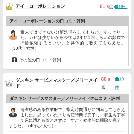
アイ・コーポレーション
81
.6
点
18件
アイ・コーポレーションの口コミ・評判
素人ではできない分解洗浄をしてもらい、すっきりし
た。カビは少ないから今後は2年に1回くらいの頻度で
掃除依頼するといい、と具体的に教えてもらえた。
（30代／女性）
その他の口コミ・評判
19
80
.8
ダスキン サービスマスター／メリーメイ
ド
点
件
ダスキン サービスマスター／メリーメイドの口コミ・評判
清潔感のある作業服で、指定時間通りに到着してもらえ
ました。思っていたよりも短時間で完了し、養生も丁寧
で床に汚れも落とさずに、すごく効率的に掃除が完了し
ました。（40代／女性）