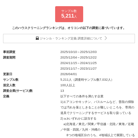
サンプル数
5,211
人
このハウスクリーニングランキングは、オリコンの以下の調査に基づいています。
ジャンル・ランキング定義 調査詳細について
事前調査
2025/10/10～2025/12/03
調査期間
2025/12/04～2025/12/22
2024/11/15～2024/11/25
2023/11/17～2023/11/27
更新日
2026/04/01
サンプル数
5,211人（調査時サンプル数7,032人）
規定人数
100人以上
調査企業(サービス)数
13
定義
以下すべての条件を満たす企業
1)エアコンやキッチン、バスルームなど、普段の掃除
では汚れを落としきることが難しいところを、専用の
道具でクリーニングするサービスを取り扱っている
2) a,bいずれかに該当する
a)北海道／東北／関東／甲信越・北陸／東海／近畿
／中国・四国／九州・沖縄の
8つの地域区分のうち、4地域以上で展開している