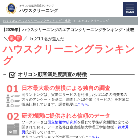
オリコン顧客満足度ランキング
ハウスクリーニング
おすすめのハウスクリーニングランキング・比較
エアコンクリーニング
【2026年】ハウスクリーニングのエアコンクリーニングランキング・比較
／
／
5,211
最
新
名が選んだ
ハウスクリーニングランキン
グ
オリコン顧客満足度調査の特徴
日本最大級の規模による独自の調査
同ランキングは、実際にサービスを利用した5,211名の消費者の
方々のアンケートを基に、調査した13企業（サービス）を対象に
徹底比較しています。調査概要は
こちら
。
研究機関に提供される信頼のデータ
ソースデータは
国立情報学研究所
を通じて学術研究機関に全て公
開されており、データ監修は慶應義塾大学理工学部教授・
鈴木秀
男
氏が行っています。
オリコンのランキングの概要については
こちら
。