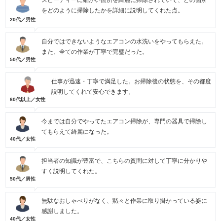
スピーディーに細かい箇所を綺麗に掃除されていて、どの箇所
をどのように掃除したかを詳細に説明してくれた点。
20代／男性
自分ではできないようなエアコンの水洗いをやってもらえた。
また、全ての作業が丁寧で完璧だった。
50代／男性
仕事が迅速・丁寧で満足した。お掃除後の状態を、その都度
説明してくれて安心できます。
60代以上／女性
今までは自分でやってたエアコン掃除が、専門の器具で掃除し
てもらえて綺麗になった。
40代／女性
担当者の知識が豊富で、こちらの質問に対して丁寧に分かりや
すく説明してくれた。
50代／男性
無駄なおしゃべりがなく、黙々と作業に取り掛かっている姿に
感謝しました。
40代／女性