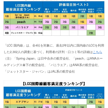
「LCC 国内線」は、全4社を対象に、過去2年以内に国内線のLCCを利用
した2,302人の調査に基づく。利用者の評判・口コミ等の詳細は
こちら
（注）「Spring Japan」は日中合弁の航空会社、「peach」はANAホー
ルディングス傘下の航空会社、「バニラエア」はANA系の航空会社、
「ジェットスター・ジャパン」はJAL系の航空会社