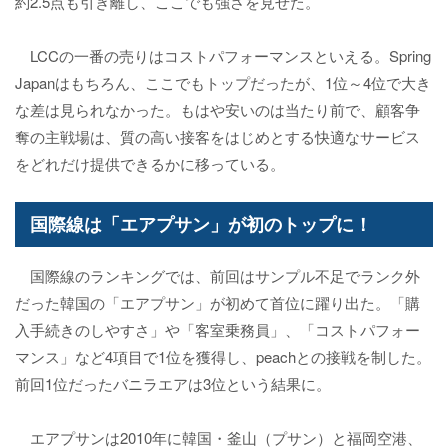
約2.5点も引き離し、ここでも強さを見せた。
LCCの一番の売りはコストパフォーマンスといえる。Spring
Japanはもちろん、ここでもトップだったが、1位～4位で大き
な差は見られなかった。もはや安いのは当たり前で、顧客争
奪の主戦場は、質の高い接客をはじめとする快適なサービス
をどれだけ提供できるかに移っている。
国際線は「エアプサン」が初のトップに！
国際線のランキングでは、前回はサンプル不足でランク外
だった韓国の「エアプサン」が初めて首位に躍り出た。「購
入手続きのしやすさ」や「客室乗務員」、「コストパフォー
マンス」など4項目で1位を獲得し、peachとの接戦を制した。
前回1位だったバニラエアは3位という結果に。
エアプサンは2010年に韓国・釜山（プサン）と福岡空港、