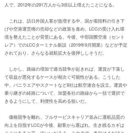
人で、2012年の291万人から3倍以上増えたことになる。
これは、訪日外国人客が急増する中、国が着陸料の引き下
げや空港運営権の売却などの政策を進め、LCCの受け入れ環
境を整えたことが背景にある。今後、中部国際空港（セント
レア）でのLCCターミナル新設（2019年9月開業）などが予定
されており、さらなる就航拡大を後押ししそうだ。
しかし、路線の増加で過当競争が起きれば、運賃が下落し
て収益が悪化するケースが相次ぐ可能性がある。こうした
中、バニラエアやスクートなど8社は航空連合を設立。運賃や
乗り継ぎの経路について、加盟各社の路線から一括で選択で
きるようにして、利便性を高める狙いだ。
価格競争を離れ、フルサービスキャリア並みに運航品質の
向上を目指すLCCが今後、顧客から選ばれ、生き残るカギは
ここにあると言っていいだろう。この点で、各社はまだほと