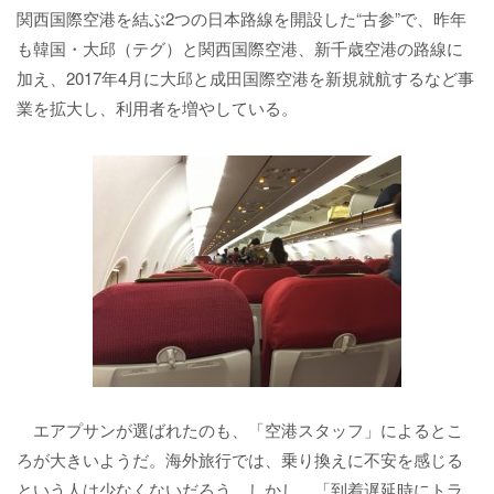
関西国際空港を結ぶ2つの日本路線を開設した“古参”で、昨年
も韓国・大邱（テグ）と関西国際空港、新千歳空港の路線に
加え、2017年4月に大邱と成田国際空港を新規就航するなど事
業を拡大し、利用者を増やしている。
エアプサンが選ばれたのも、「空港スタッフ」によるとこ
ろが大きいようだ。海外旅行では、乗り換えに不安を感じる
という人は少なくないだろう。しかし、「到着遅延時にトラ