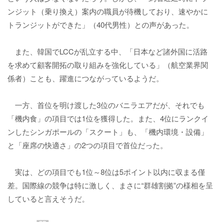
ンジット（乗り換え）案内の職員が待機しており、速やかに
トランジットができた」（40代男性）との声があった。
また、韓国でLCCが乱立する中、「日本など諸外国に活路
を求めて顧客開拓の取り組みを強化している」（航空業界関
係者）ことも、躍進につながっているようだ。
一方、首位を明け渡した3位のバニラエアだが、それでも
「機内食」の項目では1位を獲得した。また、4位にランクイ
ンしたシンガポールの「スクート」も、「機内環境・設備」
と「座席の快適さ」の2つの項目で首位だった。
実は、どの項目でも1位～8位は5ポイント以内に収まる僅
差。国際線の競争は特に激しく、まさに“群雄割拠”の様相を呈
していると言えそうだ。