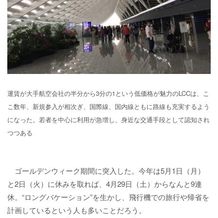
運賃が大手航空会社の半分から3分の1という低価格が魅力のLCCは、こ
こ数年、新規参入が相次ぎ、国際線、国内線ともに路線も充実するよう
になった。若者を中心に利用が急増し、身近な交通手段として認知され
つつある
ゴールデンウィーク期間に突入した。今年は5月1日（月）
と2日（火）に休みを取れば、4月29日（土）からなんと9連
休。“ロングバケーション”を生かし、飛行機での旅行や帰省を
計画しているという人も多いことだろう。