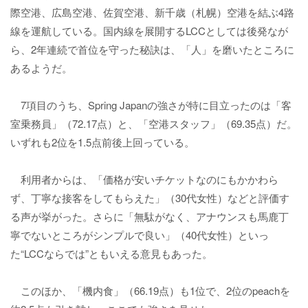
際空港、広島空港、佐賀空港、新千歳（札幌）空港を結ぶ4路
線を運航している。国内線を展開するLCCとしては後発なが
ら、2年連続で首位を守った秘訣は、「人」を磨いたところに
あるようだ。
7項目のうち、Spring Japanの強さが特に目立ったのは「客
室乗務員」（72.17点）と、「空港スタッフ」（69.35点）だ。
いずれも2位を1.5点前後上回っている。
利用者からは、「価格が安いチケットなのにもかかわら
ず、丁寧な接客をしてもらえた」（30代女性）などと評価す
る声が挙がった。さらに「無駄がなく、アナウンスも馬鹿丁
寧でないところがシンプルで良い」（40代女性）といっ
た“LCCならでは”ともいえる意見もあった。
このほか、「機内食」（66.19点）も1位で、2位のpeachを