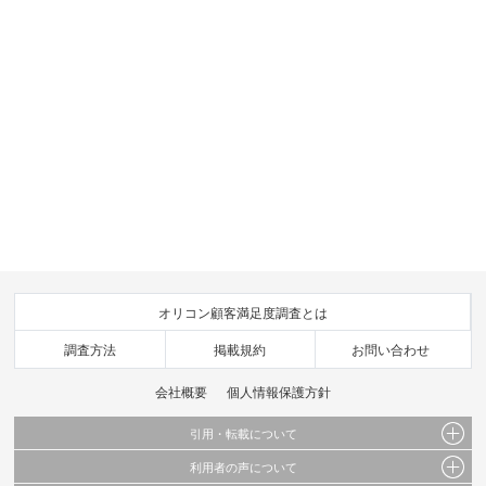
オリコン顧客満足度調査とは
調査方法
掲載規約
お問い合わせ
会社概要
個人情報保護方針
引用・転載について
利用者の声について
当サイトで公開されている情報（文字、写真、イラスト、画像データ等）及びこれらの配