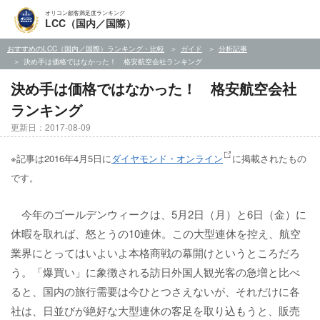
オリコン顧客満足度ランキング
LCC（国内／国際）
おすすめのLCC（国内／国際）ランキング・比較
ガイド
分析記事
決め手は価格ではなかった！ 格安航空会社ランキング
決め手は価格ではなかった！ 格安航空会社
ランキング
更新日：2017-08-09
※記事は2016年4月5日に
ダイヤモンド・オンライン
に掲載されたもの
です。
今年のゴールデンウィークは、5月2日（月）と6日（金）に
休暇を取れば、怒とうの10連休。この大型連休を控え、航空
業界にとってはいよいよ本格商戦の幕開けというところだろ
う。「爆買い」に象徴される訪日外国人観光客の急増と比べ
ると、国内の旅行需要は今ひとつさえないが、それだけに各
社は、日並びが絶好な大型連休の客足を取り込もうと、販売