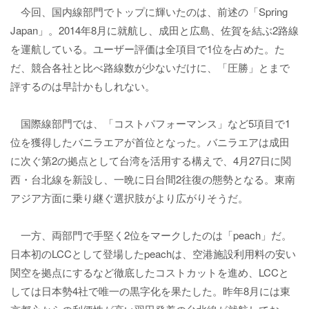
今回、国内線部門でトップに輝いたのは、前述の「Spring
Japan」。2014年8月に就航し、成田と広島、佐賀を結ぶ2路線
を運航している。ユーザー評価は全項目で1位を占めた。た
だ、競合各社と比べ路線数が少ないだけに、「圧勝」とまで
評するのは早計かもしれない。
国際線部門では、「コストパフォーマンス」など5項目で1
位を獲得したバニラエアが首位となった。バニラエアは成田
に次ぐ第2の拠点として台湾を活用する構えで、4月27日に関
西・台北線を新設し、一晩に日台間2往復の態勢となる。東南
アジア方面に乗り継ぐ選択肢がより広がりそうだ。
一方、両部門で手堅く2位をマークしたのは「peach」だ。
日本初のLCCとして登場したpeachは、空港施設利用料の安い
関空を拠点にするなど徹底したコストカットを進め、LCCと
しては日本勢4社で唯一の黒字化を果たした。昨年8月には東