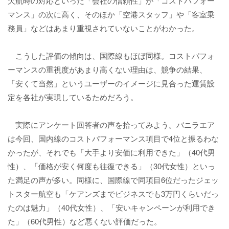
欠航時の対応といった「会社の信頼性」が「コストパフォー
マンス」の次に高く、そのほか「空港スタッフ」や「客室乗
務員」などはあまり重視されていないことがわかった。
こうした評価の傾向は、国際線もほぼ同様。コストパフォ
ーマンスの重視度があまり高くない理由は、競争の結果、
「安くて当然」というユーザーのイメージに見合った運賃設
定を各社が実現しているためだろう。
実際にアンケート回答者の声を拾ってみよう。バニラエア
は今回、国内線のコストパフォーマンス項目で4位と振るわな
かったが、それでも「大手より安価に利用できた」（40代男
性）、「価格が安く何度も往復できる」（30代女性）といっ
た満足の声が多い。同様に、国際線で同項目6位だったジェッ
トスター航空も「ケアンズまでビジネスでも3万円くらいだっ
たのは魅力」（40代女性）、「安いキャンペーンが利用でき
た」（60代男性）など悪くない評価だった。