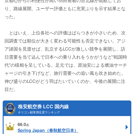
京都心からの利便性が高い羽田発着の台北線が就航してお
り、路線展開、ユーザー評価ともに充実ぶりを示す結果とな
った。
とはいえ、上位各社への評価はばらつきが小さいため、次
回調査では順位が大きく変わる可能性も否定できない。アジ
ア諸国を見渡せば、乱立するLCCが激しい競争を展開し、訪
日需要を当て込んで日本への乗り入れをうかがうなど“戦国時
代”の様相を呈している。足元では、原油安による燃油サーチ
ャージの引き下げなど、旅行需要への追い風も吹き始めた。
伸び盛りのLCCがどう羽ばたいていくのか、今後の展開に注
目だ。
格安航空券 LCC 国内線
オリコン顧客満足度ランキング
66.0
点
Spring Japan（春秋航空日本）