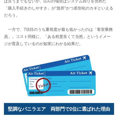
は言うまでもないが、LCCの場合はシステム回りを含めた
「購入手続きのしやすさ」が“急所”かつ差別化のカギといえる
だろう。
一方で、7項目のうち重視度が最も低かったのは「客室乗務
員」。コスト同様に、「ある程度良くて当然」というイメー
ジが普及しているのが如実にわかる結果だ。
堅調なバニラエア 両部門で2位に選ばれた理由