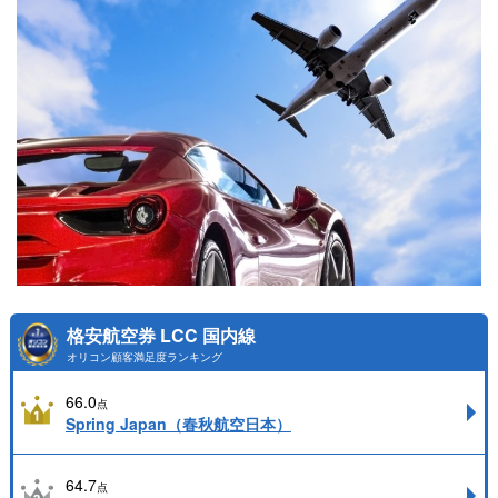
格安航空券 LCC 国内線
オリコン顧客満足度ランキング
66.0
点
Spring Japan（春秋航空日本）
64.7
点