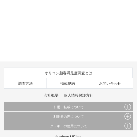
オリコン顧客満足度調査とは
調査方法
掲載規約
お問い合わせ
会社概要
個人情報保護方針
引用・転載について
利用者の声について
当サイトで公開されている情報（文字、写真、イラスト、画像データ等）及びこれらの配
置・編集および構造などについての著作権は株式会社oricon MEに帰属しております。
クッキーの使用について
当サイトに掲載している内容はすべてサービスの利用者が提出された見解・感想です。
これらの情報を権利者の許可なく無断転載・複製などの二次利用を行うことは固く禁じて
弊社が内容について正確性を含め一切保証するものではありません。
おります。
© oricon ME inc.
このサイトでは Cookie を使用して、ユーザーに合わせたコンテンツや広告の表示、ソー