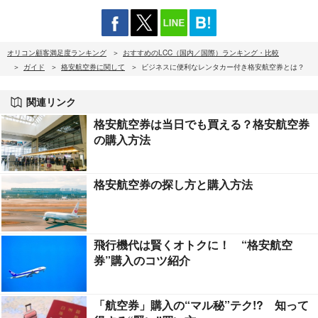
オリコン顧客満足度ランキング
おすすめのLCC（国内／国際）ランキング・比較
ガイド
格安航空券に関して
ビジネスに便利なレンタカー付き格安航空券とは？
関連リンク
格安航空券は当日でも買える？格安航空券
の購入方法
格安航空券の探し方と購入方法
飛行機代は賢くオトクに！ “格安航空
券”購入のコツ紹介
「航空券」購入の“マル秘”テク!? 知って