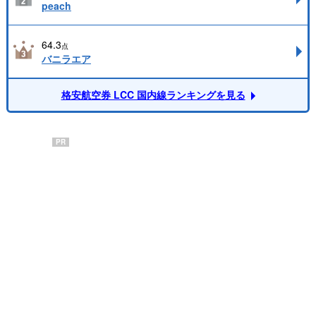
peach
64.3
点
バニラエア
格安航空券 LCC 国内線ランキングを見る
PR