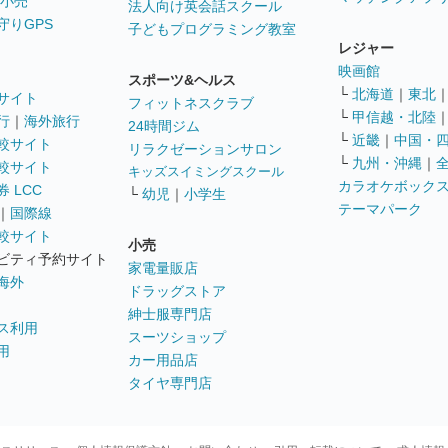
 小売
法人向け英会話スクール
守りGPS
子どもプログラミング教室
レジャー
映画館
スポーツ&ヘルス
└
北海道
｜
東北
サイト
フィットネスクラブ
└
甲信越・北陸
行
｜
海外旅行
24時間ジム
└
近畿
｜
中国・
較サイト
リラクゼーションサロン
└
九州・沖縄
｜
較サイト
キッズスイミングスクール
カラオケボック
 LCC
└
幼児
｜
小学生
テーマパーク
｜
国際線
較サイト
小売
ビティ予約サイト
家電量販店
海外
ドラッグストア
紳士服専門店
ス利用
スーツショップ
用
カー用品店
タイヤ専門店