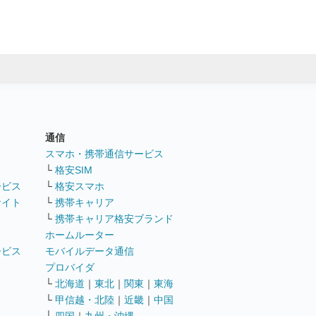
通信
ト
スマホ・携帯通信サービス
└
格安SIM
ービス
└
格安スマホ
サイト
└
携帯キャリア
└
携帯キャリア格安ブランド
ホームルーター
ービス
モバイルデータ通信
ト
プロバイダ
└
北海道
｜
東北
｜
関東
｜
東海
└
甲信越・北陸
｜
近畿
｜
中国