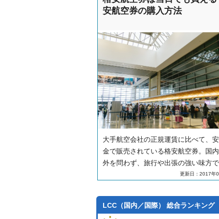
レンタカー付きの航空券について、航
安航空券の購入方法
社で予約するプランや、旅行会社でホ
も合わせて予約できるプランなどをご
します。
大手航空会社の正規運賃に比べて、安
金で販売されている格安航空券。国内
外を問わず、旅行や出張の強い味方で
ビジネスシーンにおいては、地方での
更新日：2017年0
のトラブルなどで「今すぐ飛行機を手
なきゃ！」という場面にも、格安航空
LCC（国内／国際） 総合ランキング
使えるのをご存じでしょうか。