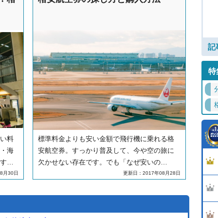
空会
によってはキャンセルできなかったりするた
テル
め注意が必要です。ここでは、格安航空券や
紹介
早割チケット、LCCのチケットそれぞれのキ
ャンセルに必要な手数料やキャンセルできな
記
いチケットについてご紹介します。
特
い料
標準料金よりも安い金額で飛行機に乗れる格
・海
安航空券。すっかり普及して、今や空の旅に
す。
欠かせない存在です。でも「なぜ安いの
突然
か？」「効果的な活用法は？」など、あまり
8月30日
更新日：2017年08月28日
配し
知られていない部分もあるようです。格安航
券が
空券とはどんなものか、どこで買ってどう使
うのかを見ていきましょう。