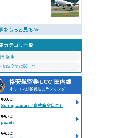
事をもっと見る ≫
集カテゴリ一覧
分析記事
格安航空券に関して
格安航空券 LCC 国内線
オリコン顧客満足度ランキング
66.0
点
Spring Japan（春秋航空日本）
64.7
点
peach
64.3
点