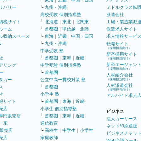
ーパー
└
東海
｜
近畿
｜
中国・四国
ハイクラス・
リバリー
└
九州・沖縄
ミドルクラス転
高校受験 個別指導塾
派遣会社
納税サイト
└
北海道
｜
東北
｜
北関東
工場・製造業派
ルーム
└
首都圏
｜
甲信越・北陸
派遣求人サイト
ル収納スペース
└
東海
｜
近畿
｜
中国・四国
求人情報サービ
ナ
└
九州・沖縄
転職サイト
（採用担当向け）
中学受験 塾
新卒採用サイト
社
└
首都圏
｜
東海
｜
近畿
（採用担当向け）
新卒エージェン
アリング
中学受験 個別指導塾
（採用担当向け）
ー
└
首都圏
人材紹介会社
タカー
公立中高一貫校対策 塾
（採用担当向け）
人材派遣会社
ス
└
首都圏
（採用担当向け）
社
小学生 塾
アルバイト求人
報サイト
└
首都圏
｜
東海
｜
近畿
売店
小学生 個別指導塾
ビジネス
専門販売店
└
首都圏
｜
東海
｜
近畿
法人カーリース
ー系
通信教育
ネット印刷通販
販売店
└
高校生
｜
中学生
｜
小学生
ビジネスチャッ
売店
家庭教師
Web会議ツール