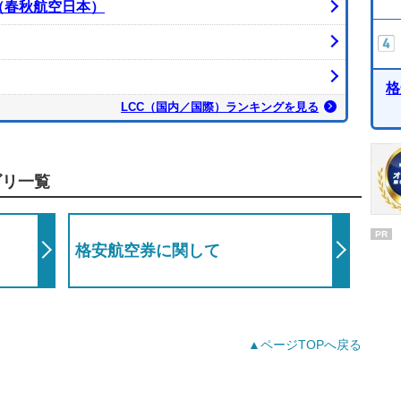
pan（春秋航空日本）
格
LCC（国内／国際）ランキングを見る
ゴリ一覧
PR
格安航空券に関して
▲ページTOPへ戻る