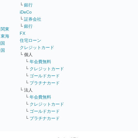
└
銀行
iDeCo
└
証券会社
└
銀行
｜
関東
FX
｜
東海
住宅ローン
四国
クレジットカード
全国
└ 個人
ス
└
年会費無料
└
クレジットカード
└
ゴールドカード
└
プラチナカード
└ 法人
└
年会費無料
└
クレジットカード
└
ゴールドカード
└
プラチナカード