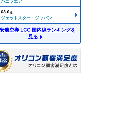
バニラエア
63.6
点
ジェットスター・ジャパン
安航空券 LCC 国内線ランキングを
見る