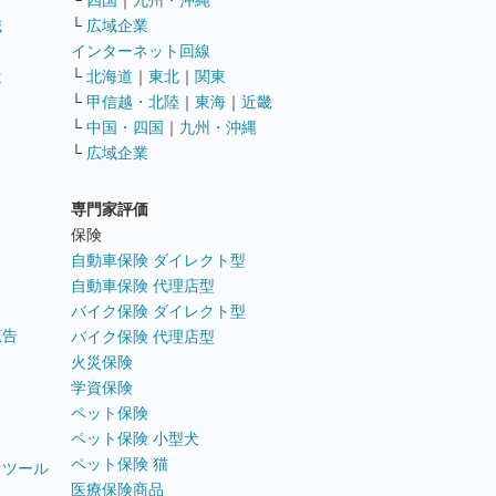
└
四国
｜
九州・沖縄
職
└
広域企業
インターネット回線
遣
└
北海道
｜
東北
｜
関東
└
甲信越・北陸
｜
東海
｜
近畿
ス
└
中国・四国
｜
九州・沖縄
└
広域企業
専門家評価
ト
保険
自動車保険 ダイレクト型
自動車保険 代理店型
バイク保険 ダイレクト型
広告
バイク保険 代理店型
火災保険
学資保険
ペット保険
ペット保険 小型犬
ペット保険 猫
トツール
医療保険商品