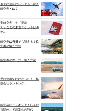
ジネスに便利なレンタカー付き
安航空券とは？
格安航空券」や「早割」
CC」などの航空チケットはキ
...
安航空券は当日でも買える？格
航空券の購入方法
安航空券の探し方と購入方法
め手は価格ではなかった！ 格
航空会社ランキング
航空会社ランキング！LCCは
運賃以外」で差別化の時代