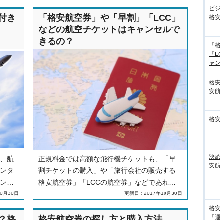
ビ
付き
「格安航空券」や「早割」「LCC」
格
などの航空チケットはキャンセルで
きるの？
「
「L
ャンセ
格
安
格
決
、航
正規料金では高額な飛行機チケットも、「早
安
ンタ
割チケットの購入」や「旅行会社の販売する
ンが
格安航空券」「LCCの航空券」などであれ
観光
ば、リーズナブルな値段で手に入ります。し
0月30日
更新日：2017年10月30日
ンで
かし、安く購入した航空券の場合、キャンセ
格安
得な
ルによって取引手数料が引かれたり、航空券
「
？格
格安航空券の探し方と購入方法