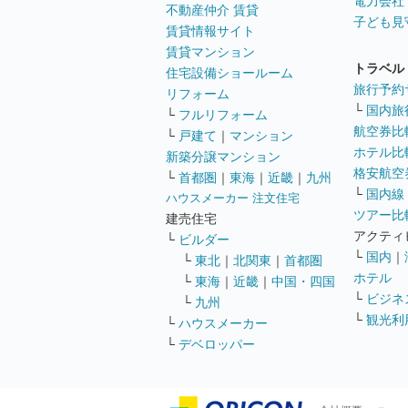
電力会社
不動産仲介 賃貸
子ども見
賃貸情報サイト
賃貸マンション
トラベル
住宅設備ショールーム
旅行予約
リフォーム
└
国内旅
└
フルリフォーム
航空券比
└
戸建て
｜
マンション
ホテル比
新築分譲マンション
格安航空券
└
首都圏
｜
東海
｜
近畿
｜
九州
└
国内線
ハウスメーカー 注文住宅
ツアー比
建売住宅
アクティ
└
ビルダー
└
国内
｜
└
東北
｜
北関東
｜
首都圏
ホテル
└
東海
｜
近畿
｜
中国・四国
└
ビジネ
└
九州
└
観光利
└
ハウスメーカー
└
デベロッパー