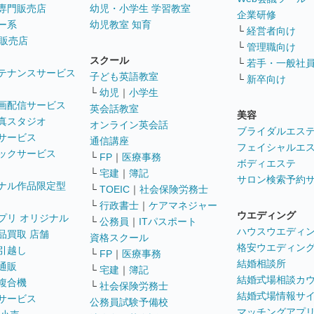
専門販売店
幼児・小学生 学習教室
企業研修
ー系
幼児教室 知育
└
経営者向け
販売店
└
管理職向け
スクール
└
若手・一般社
テナンスサービス
子ども英語教室
└
新卒向け
└
幼児
｜
小学生
画配信サービス
英会話教室
美容
真スタジオ
オンライン英会話
ブライダルエス
サービス
通信講座
フェイシャルエ
ックサービス
└
FP
｜
医療事務
ボディエステ
└
宅建
｜
簿記
サロン検索予約
ナル作品限定型
└
TOEIC
｜
社会保険労務士
└
行政書士
｜
ケアマネジャー
ウエディング
プリ オリジナル
└
公務員
｜
ITパスポート
ハウスウエディ
品買取 店舗
資格スクール
格安ウエディン
引越し
└
FP
｜
医療事務
結婚相談所
通販
└
宅建
｜
簿記
結婚式場相談カ
複合機
└
社会保険労務士
結婚式場情報サ
サービス
公務員試験予備校
マッチングアプ