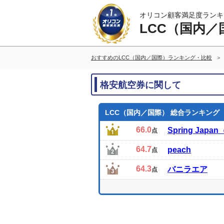
オリコン顧客満足度ランキ
LCC（国内／
おすすめのLCC（国内／国際）ランキング・比較
格安航空券に関して
LCC（国内／国際） 総合ランキング
66.0
Spring Ja
点
64.7
peach
点
64.3
バニラエア
点