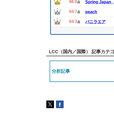
66.0
Spring Ja
点
64.7
peach
点
64.3
バニラエア
点
LCC（国内／国際） 記事カテ
分析記事