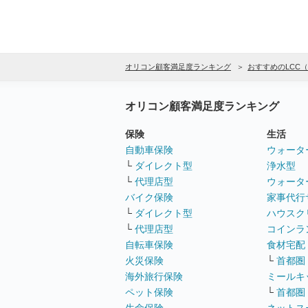
オリコン顧客満足度ランキング
おすすめのLCC
オリコン顧客満足度ランキング
保険
生活
自動車保険
ウォータ
└
ダイレクト型
浄水型
└
代理店型
ウォータ
バイク保険
家事代行
└
ダイレクト型
ハウスク
└
代理店型
コインラ
自転車保険
食材宅配
火災保険
└
首都圏
海外旅行保険
ミールキ
ペット保険
└
首都圏