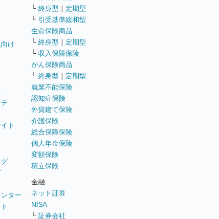
└
終身型
｜
定期型
└
引受基準緩和型
生命保険商品
└
終身型
｜
定期型
員向け
└
収入保障保険
がん保険商品
└
終身型
｜
定期型
就業不能保険
テ
認知症保険
ステ
外貨建て保険
介護保険
サイト
総合保障保険
個人年金保険
変額保険
ング
積立保険
グ
金融
ネット証券
ウンター
NISA
イト
└
証券会社
リ