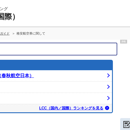
ング
国際）
ガイド
格安航空券に関して
PR
pan（春秋航空日本）
LCC（国内／国際）ランキングを見る