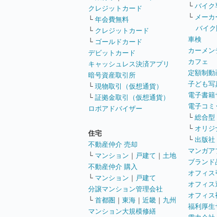
└
バイク
クレジットカード
└
メーカ
└
年会費無料
バイク
└
クレジットカード
車検
└
ゴールドカード
カーメン
デビットカード
カフェ
キャッシュレス決済アプリ
定額制動
暗号資産取引所
子ども写
└
現物取引（仮想通貨）
電子書籍
└
証拠金取引（仮想通貨）
電子コミ
ロボアドバイザー
└
総合型
└
オリジ
住宅
└
出版社
不動産仲介 売却
マンガア
└
マンション
｜
戸建て
｜
土地
ブランド
不動産仲介 購入
オフィス
└
マンション
｜
戸建て
オフィス
分譲マンション管理会社
オフィス
└
首都圏
｜
東海
｜
近畿
｜
九州
福利厚生
マンション大規模修繕