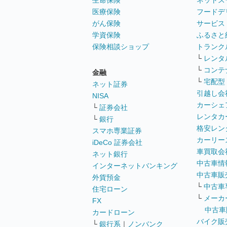
生命保険
ネットス
医療保険
フードデ
がん保険
サービス
学資保険
ふるさと
保険相談ショップ
トランク
└
レンタ
└
コンテ
金融
└
宅配型
ネット証券
引越し会
NISA
カーシェ
└
証券会社
レンタカ
└
銀行
格安レン
スマホ専業証券
カーリー
iDeCo 証券会社
車買取会
ネット銀行
中古車情
インターネットバンキング
中古車販
外貨預金
└
中古車
住宅ローン
└
メーカ
FX
中古車
カードローン
バイク販
└
銀行系
｜
ノンバンク