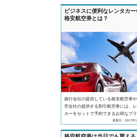
ビジネスに便利なレンタカー
格安航空券とは？
旅行会社の提供している格安航空券や
空会社の提供する割引航空券には、レ
カーをセットで予約できるお得なプラ
あります。このプランを活用すれば、
更新日：2017年1
だけでなく、出張などのビジネスシー
とても便利です。ここでは、そんなお
格安航空券は当日でも買える