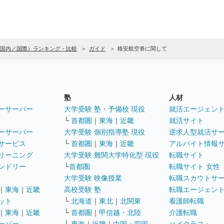
（国内／国際）ランキング・比較
ガイド
格安航空券に関して
塾
人材
ーサーバー
大学受験 塾・予備校 現役
就活エージェン
└
首都圏
｜
東海
｜
近畿
就活サイト
ーサーバー
大学受験 個別指導塾 現役
逆求人型就活サ
サービス
└
首都圏
｜
東海
｜
近畿
アルバイト情報
リーニング
大学受験 難関大学特化型 現役
転職サイト
ンドリー
└
首都圏
転職サイト 女性
大学受験 映像授業
転職スカウトサ
｜
東海
｜
近畿
高校受験 塾
転職エージェン
ット
└
北海道
｜
東北
｜
北関東
看護師転職
｜
東海
｜
近畿
└
首都圏
｜
甲信越・北陸
介護転職