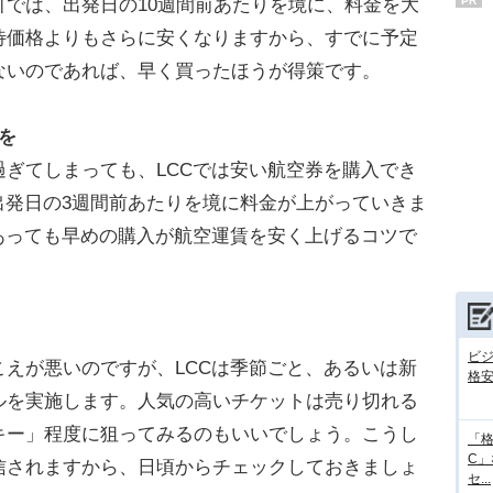
PR
では、出発日の10週間前あたりを境に、料金を大
待価格よりもさらに安くなりますから、すでに予定
ないのであれば、早く買ったほうが得策です。
を
ぎてしまっても、LCCでは安い航空券を購入でき
出発日の3週間前あたりを境に料金が上がっていきま
あっても早めの購入が航空運賃を安く上げるコツで
ビ
えが悪いのですが、LCCは季節ごと、あるいは新
格
ルを実施します。人気の高いチケットは売り切れる
キー」程度に狙ってみるのもいいでしょう。こうし
「格
C
信されますから、日頃からチェックしておきましょ
セ...