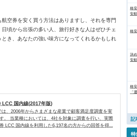
格
安
航空券を安く買う方法はありますし、それを専門
。日頃から出張の多い人、旅行好きな人はぜひチェ
格
うとき、あなたの強い味方になってくれるかもしれ
決
安
格安
「
LCC 国内線(2017年版)
 MEでは、2006年からさまざまな産業で顧客満足度調査を実
す。 当業種においては、4社を対象に調査を行い、実際
記
 LCC 国内線を利用した6,197名の方からの回答を得...
特