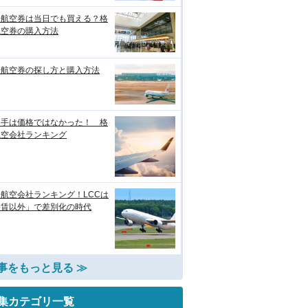
安航空券は当日でも買える？格
航空券の購入方法
安航空券の探し方と購入方法
め手は価格ではなかった！ 格
航空会社ランキング
航空会社ランキング！LCCは
運賃以外」で差別化の時代
事をもっと見る ≫
集カテゴリ一覧