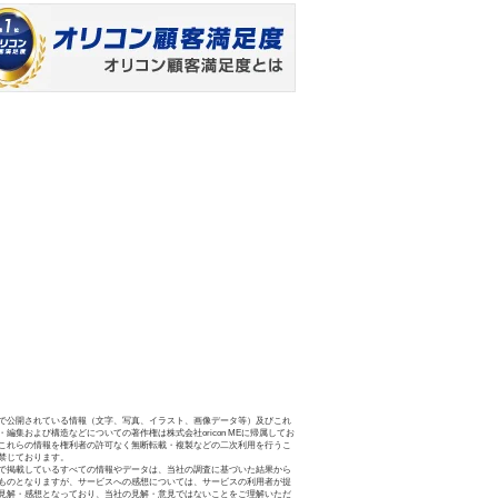
で公開されている情報（文字、写真、イラスト、画像データ等）及びこれ
・編集および構造などについての著作権は株式会社oricon MEに帰属してお
これらの情報を権利者の許可なく無断転載・複製などの二次利用を行うこ
禁じております。
で掲載しているすべての情報やデータは、当社の調査に基づいた結果から
ものとなりますが、サービスへの感想については、サービスの利用者が提
見解・感想となっており、当社の見解・意見ではないことをご理解いただ