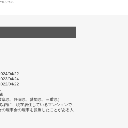
ご覧ください。
024/04/22
023/04/24
022/04/22
し
歳
岐阜県、静岡県、愛知県、三重県）
年以内に、現在居住しているマンションで、
合の理事会の理事を担当したことがある人