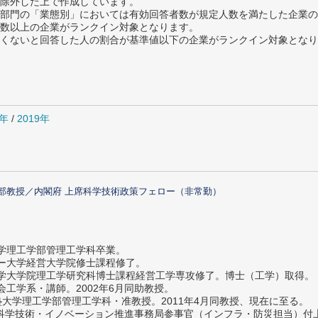
除外した上で作成しています。
部門の「業態別」においては有効回答者数が規定人数を満たした企業の
数以上の企業がランクイン対象となります。
めたくないと回答した人の割合が基準値以下の企業がランクイン対象とな
0年
/
2019年
部教授／内閣府 上席科学技術政策フェロー（非常勤）
大学理工学部管理工学科卒業。
ター大学経営大学院修士課程修了。
大学大学院理工学研究科博士課程経営工学専攻修了。博士（工学）取得。
社会工学系・講師。2002年6月同助教授。
義塾大学理工学部管理工学科・准教授。2011年4月同教授、現在に至る。
府 科学技術・イノベーション推進事務局参事官（インフラ・防災担当）