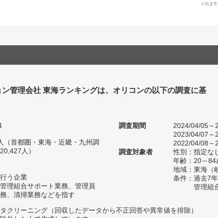
いた上で
ョン管理会社 東海ランキングは、オリコンの以下の調査に基
4
調査期間
2024/04/05～2
2023/04/07～2
26人（首都圏・東海・近畿・九州調
2022/04/08～2
0,427人）
調査対象者
性別：指定な
年齢：20～84
地域：東海（
行う企業
条件：過去7
管理組合サポート業務、管理員
管理組
務、清掃業務などを指す
タクリーニング（回収したデータから不正回答や異常値を排除）