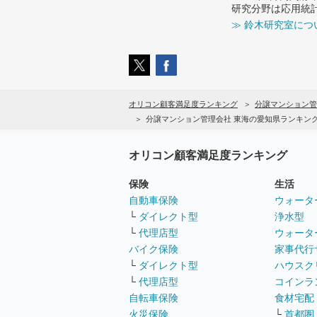
研究分野は応用統
≫ 鈴木研究室につ
オリコン顧客満足度ランキング
分譲マンション管
分譲マンション管理会社 東海の愛知県ランキン
オリコン顧客満足度ランキング
保険
生活
自動車保険
ウォータ
└
ダイレクト型
浄水型
└
代理店型
ウォータ
バイク保険
家事代行
└
ダイレクト型
ハウスク
└
代理店型
コインラ
自転車保険
食材宅配
火災保険
└
首都圏