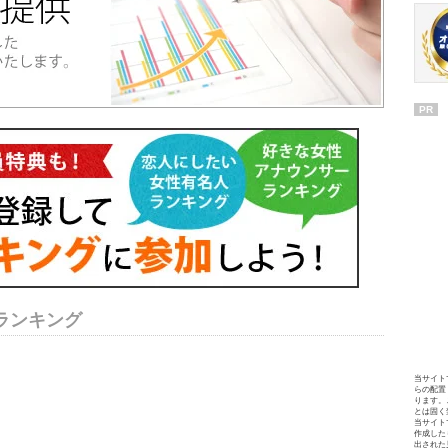
PR
ランキング
当サイト
らの配置
ります。
とは固く
当サイト
作成した
出された