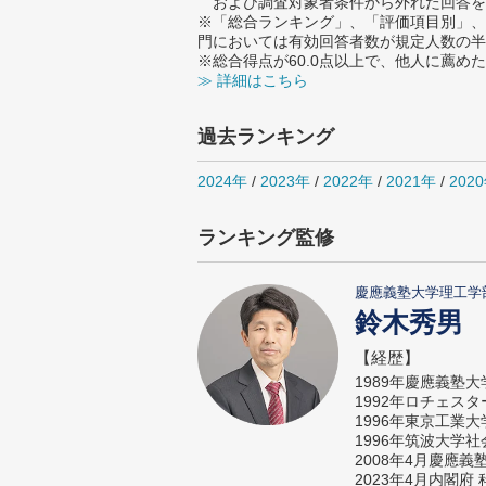
および調査対象者条件から外れた回答を
※「総合ランキング」、「評価項目別」、
門においては有効回答者数が規定人数の半
※総合得点が60.0点以上で、他人に薦
≫ 詳細はこちら
過去ランキング
2024年
/
2023年
/
2022年
/
2021年
/
202
ランキング監修
慶應義塾大学理工学
鈴木秀男
【経歴】
1989年慶應義塾
1992年ロチェス
1996年東京工業
1996年筑波大学
2008年4月慶應
2023年4月内閣