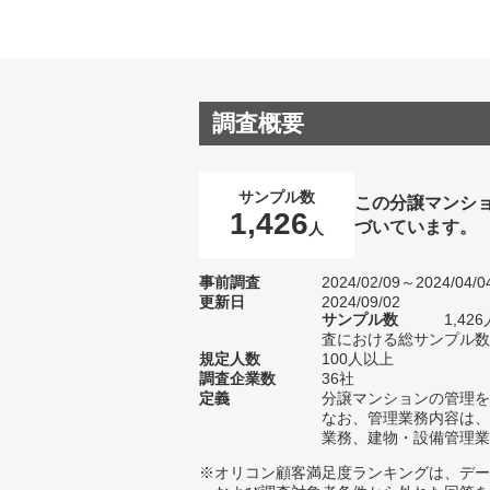
調査概要
サンプル数
この分譲マンシ
1,426
づいています。
人
事前調査
2024/02/09～2024/04/0
更新日
2024/09/02
サンプル数
1,4
査における総サンプル数2
規定人数
100人以上
調査企業数
36社
定義
分譲マンションの管理を
なお、管理業務内容は、
業務、建物・設備管理業
※オリコン顧客満足度ランキングは、デー