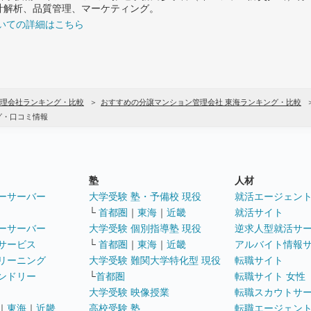
計解析、品質管理、マーケティング。
いての詳細はこちら
理会社ランキング・比較
おすすめの分譲マンション管理会社 東海ランキング・比較
グ・口コミ情報
塾
人材
ーサーバー
大学受験 塾・予備校 現役
就活エージェン
└
首都圏
｜
東海
｜
近畿
就活サイト
ーサーバー
大学受験 個別指導塾 現役
逆求人型就活サ
サービス
└
首都圏
｜
東海
｜
近畿
アルバイト情報
リーニング
大学受験 難関大学特化型 現役
転職サイト
ンドリー
└
首都圏
転職サイト 女性
大学受験 映像授業
転職スカウトサ
｜
東海
｜
近畿
高校受験 塾
転職エージェン