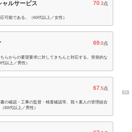
70
シャルサービス
.3
点
応可能である。（60代以上／女性）
69
ィ
.0
点
こちらからの要望要求に対してきちんと対応する。突発的な
0代以上／男性）
67
.5
点
PR
積書の確認・工事の監督・検査確認等、我々素人の管理組合
（60代以上／男性）