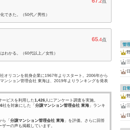
67
.2
点
化できた。（50代／男性）
65
.4
点
管
はわかる。（60代以上／女性）
オリコンを前身企業に1967年よりスタート。2006年から
マンション管理会社 東海は、2019年よりランキングを発表
日
サービスを利用した
1,426
人にアンケート調査を実施。
36
社を対象にした「
分譲マンション管理会社 東海
」ランキ
から「
分譲マンション管理会社 東海
」を評価。さらに回答
ーザーの声も掲載しています。