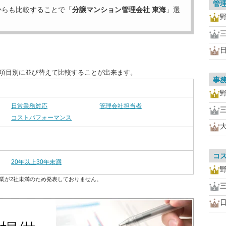
管
からも比較することで「
分譲マンション管理会社 東海
」選
を項目別に並び替えて比較することが出来ます。
事
日常業務対応
管理会社担当者
コストパフォーマンス
コ
20年以上30年未満
業が2社未満のため発表しておりません。