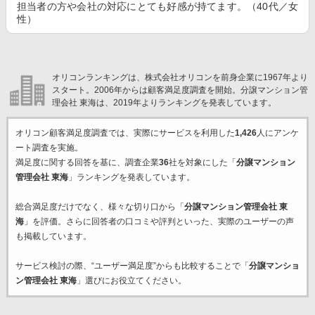
担当者の方や会社の対応にとても好感が持てます。（40代／女
性）
オリコンランキングは、株式会社オリコンを前身企業に1967年より
スタート。2006年からは顧客満足度調査を開始。分譲マンション管
理会社 東海は、2019年よりランキングを発表しています。
オリコン顧客満足度調査では、実際にサービスを利用した
1,426
人にアンケ
ート調査を実施。
満足度に関する回答を基に、調査企業
36
社を対象にした「
分譲マンション
管理会社 東海
」ランキングを発表しています。
総合満足度だけでなく、様々な切り口から「
分譲マンション管理会社 東
海
」を評価。さらに回答者の口コミや評判といった、実際のユーザーの声
も掲載しています。
サービス検討の際、“ユーザー満足度”からも比較することで「
分譲マンショ
ン管理会社 東海
」選びにお役立てください。