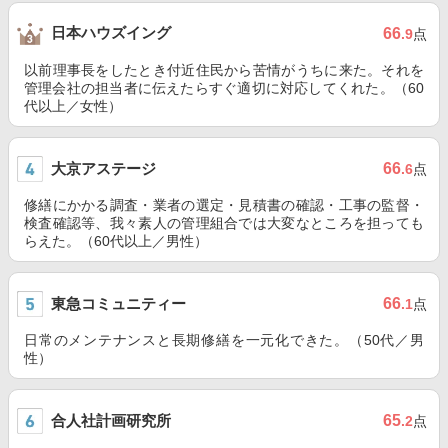
日本ハウズイング
66
.9
点
以前理事長をしたとき付近住民から苦情がうちに来た。それを
管理会社の担当者に伝えたらすぐ適切に対応してくれた。（60
代以上／女性）
大京アステージ
66
.6
点
修繕にかかる調査・業者の選定・見積書の確認・工事の監督・
検査確認等、我々素人の管理組合では大変なところを担っても
らえた。（60代以上／男性）
東急コミュニティー
66
.1
点
日常のメンテナンスと長期修繕を一元化できた。（50代／男
性）
合人社計画研究所
65
.2
点