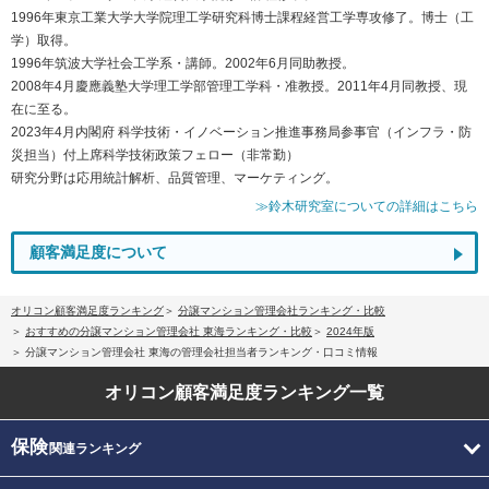
1996年東京工業大学大学院理工学研究科博士課程経営工学専攻修了。博士（工
学）取得。
1996年筑波大学社会工学系・講師。2002年6月同助教授。
2008年4月慶應義塾大学理工学部管理工学科・准教授。2011年4月同教授、現
在に至る。
2023年4月内閣府 科学技術・イノベーション推進事務局参事官（インフラ・防
災担当）付上席科学技術政策フェロー（非常勤）
研究分野は応用統計解析、品質管理、マーケティング。
≫鈴木研究室についての詳細はこちら
顧客満足度について
オリコン顧客満足度ランキング
分譲マンション管理会社ランキング・比較
おすすめの分譲マンション管理会社 東海ランキング・比較
2024年版
分譲マンション管理会社 東海の管理会社担当者ランキング・口コミ情報
オリコン顧客満足度
ランキング一覧
保険
関連ランキング