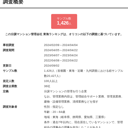
調査概要
サンプル数
1,426
人
この分譲マンション管理会社 東海ランキングは、オリコンの以下の調査に基づいています。
事前調査
2024/02/09～2024/04/04
調査期間
2024/04/05～2024/04/22
2023/04/07～2023/04/24
2022/04/08～2022/04/22
更新日
2024/09/02
サンプル数
1,426人（首都圏・東海・近畿・九州調査における総サンプル
数20,427人）
規定人数
100人以上
調査企業数
36社
定義
分譲マンションの管理を行う企業
なお、管理業務内容は、管理組合サポート業務、管理員業務、
建物・設備管理業務、清掃業務などを指す
調査対象者
性別：指定なし
年齢：20～84歳
地域：東海（岐阜県、静岡県、愛知県、三重県）
条件：過去7年以内に、現在居住しているマンションで、管理
組合の理事会の理事を担当したことがある人