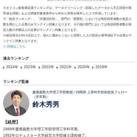
※オリコン顧客満足度ランキングは、データクリーニング（回収したデータから不正回答や異
常値を排除）および調査対象者条件から外れた回答を除外した上で作成しています。
※「総合ランキング」、「評価項目別」、部門の「業態別」においては有効回答者数が規定人
数を満たした企業のみランクイン対象となります。その他の部門においては有効回答者数が規
定人数の半数以上の企業がランクイン対象となります。
※総合得点が60.0点以上で、他人に薦めたくないと回答した人の割合が基準値以下の企業がラ
ンクイン対象となります。
≫ 詳細はこちら
過去ランキング
2024年
2023年
2022年
2021年
2020年
2019年
ランキング監修
慶應義塾大学理工学部教授／内閣府 上席科学技術政策フェロー
（非常勤）
鈴木秀男
【経歴】
1989年慶應義塾大学理工学部管理工学科卒業。
1992年ロチェスター大学経営大学院修士課程修了。