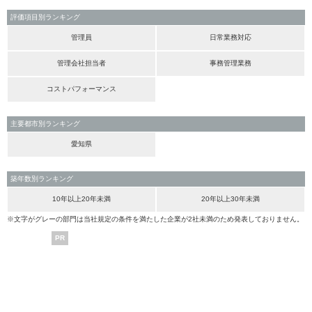
評価項目別ランキング
管理員
日常業務対応
管理会社担当者
事務管理業務
コストパフォーマンス
主要都市別ランキング
愛知県
築年数別ランキング
10年以上20年未満
20年以上30年未満
※文字がグレーの部門は当社規定の条件を満たした企業が2社未満のため発表しておりません。
PR