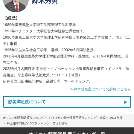
鈴木秀男
【経歴】
1989年慶應義塾大学理工学部管理工学科卒業。
1992年ロチェスター大学経営大学院修士課程修了。
1996年東京工業大学大学院理工学研究科博士課程経営工学専攻修了。博士（工
学）取得。
1996年筑波大学社会工学系・講師。2002年6月同助教授。
2008年4月慶應義塾大学理工学部管理工学科・准教授。2011年4月同教授、現
在に至る。
2023年4月内閣府 科学技術・イノベーション推進事務局参事官（インフラ・防
災担当）付上席科学技術政策フェロー（非常勤）
研究分野は応用統計解析、品質管理、マーケティング。
≫鈴木研究室についての詳細はこちら
顧客満足度について
オリコン顧客満足度ランキング
おすすめの紳士服専門店ランキング・比較
2015年版
紳士服専門店の40代ランキング・口コミ情報