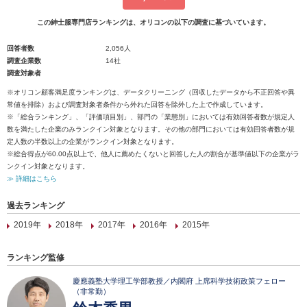
この紳士服専門店ランキングは、オリコンの以下の調査に基づいています。
回答者数
2,056人
調査企業数
14社
調査対象者
※オリコン顧客満足度ランキングは、データクリーニング（回収したデータから不正回答や異
常値を排除）および調査対象者条件から外れた回答を除外した上で作成しています。
※「総合ランキング」、「評価項目別」、部門の「業態別」においては有効回答者数が規定人
数を満たした企業のみランクイン対象となります。その他の部門においては有効回答者数が規
定人数の半数以上の企業がランクイン対象となります。
※総合得点が60.00点以上で、他人に薦めたくないと回答した人の割合が基準値以下の企業がラ
ンクイン対象となります。
≫ 詳細はこちら
過去ランキング
2019年
2018年
2017年
2016年
2015年
ランキング監修
慶應義塾大学理工学部教授／内閣府 上席科学技術政策フェロー
（非常勤）