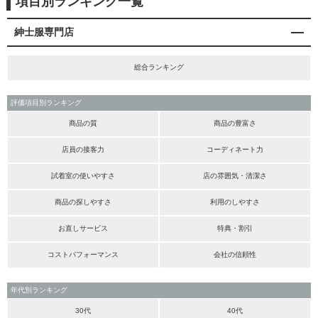
項目別ランキング一覧
紳士服専門店
総合ランキング
評価項目別ランキング
商品の質
商品の豊富さ
店員の接客力
コーディネート力
試着室の使いやすさ
店の雰囲気・清潔さ
商品の探しやすさ
利用のしやすさ
お直しサービス
特典・割引
コストパフォーマンス
会社の信頼性
年代別ランキング
30代
40代