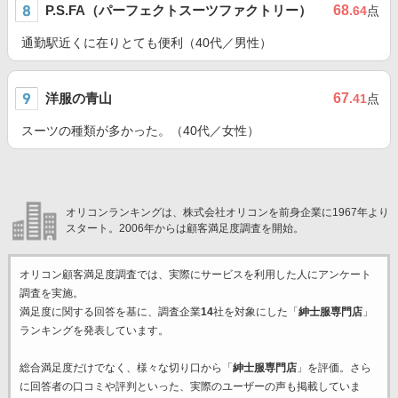
P.S.FA（パーフェクトスーツファクトリー）
68
.64
点
通勤駅近くに在りとても便利（40代／男性）
洋服の青山
67
.41
点
スーツの種類が多かった。（40代／女性）
オリコンランキングは、株式会社オリコンを前身企業に1967年より
スタート。2006年からは顧客満足度調査を開始。
オリコン顧客満足度調査では、実際にサービスを利用した
人にアンケート
調査を実施。
満足度に関する回答を基に、調査企業
14
社を対象にした「
紳士服専門店
」
ランキングを発表しています。
総合満足度だけでなく、様々な切り口から「
紳士服専門店
」を評価。さら
に回答者の口コミや評判といった、実際のユーザーの声も掲載していま