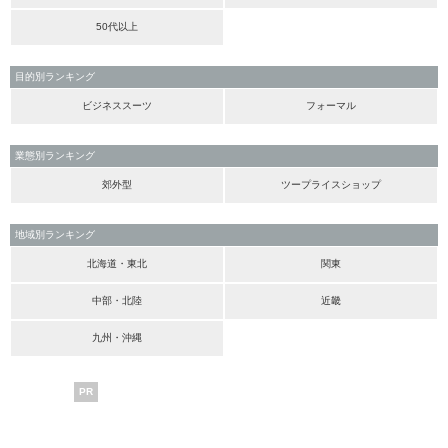
50代以上
目的別ランキング
ビジネススーツ
フォーマル
業態別ランキング
郊外型
ツープライスショップ
地域別ランキング
北海道・東北
関東
中部・北陸
近畿
九州・沖縄
PR