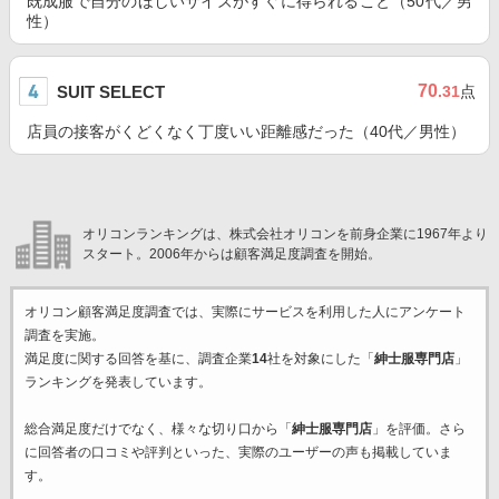
既成服で自分のほしいサイズがすぐに得られること（50代／男
性）
70
SUIT SELECT
.31
点
店員の接客がくどくなく丁度いい距離感だった（40代／男性）
オリコンランキングは、株式会社オリコンを前身企業に1967年より
スタート。2006年からは顧客満足度調査を開始。
オリコン顧客満足度調査では、実際にサービスを利用した
人にアンケート
調査を実施。
満足度に関する回答を基に、調査企業
14
社を対象にした「
紳士服専門店
」
ランキングを発表しています。
総合満足度だけでなく、様々な切り口から「
紳士服専門店
」を評価。さら
に回答者の口コミや評判といった、実際のユーザーの声も掲載していま
す。