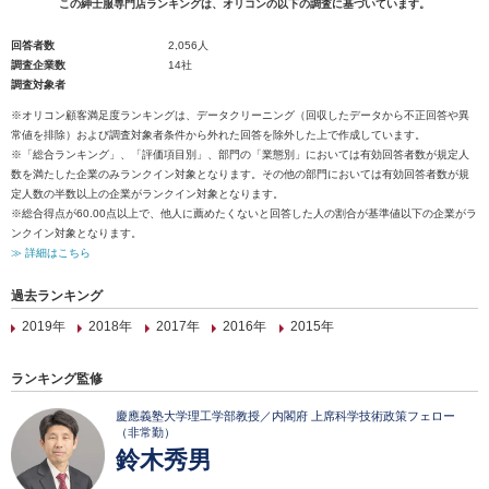
この紳士服専門店ランキングは、オリコンの以下の調査に基づいています。
回答者数
2,056人
調査企業数
14社
調査対象者
※オリコン顧客満足度ランキングは、データクリーニング（回収したデータから不正回答や異
常値を排除）および調査対象者条件から外れた回答を除外した上で作成しています。
※「総合ランキング」、「評価項目別」、部門の「業態別」においては有効回答者数が規定人
数を満たした企業のみランクイン対象となります。その他の部門においては有効回答者数が規
定人数の半数以上の企業がランクイン対象となります。
※総合得点が60.00点以上で、他人に薦めたくないと回答した人の割合が基準値以下の企業がラ
ンクイン対象となります。
≫ 詳細はこちら
過去ランキング
2019年
2018年
2017年
2016年
2015年
ランキング監修
慶應義塾大学理工学部教授／内閣府 上席科学技術政策フェロー
（非常勤）
鈴木秀男