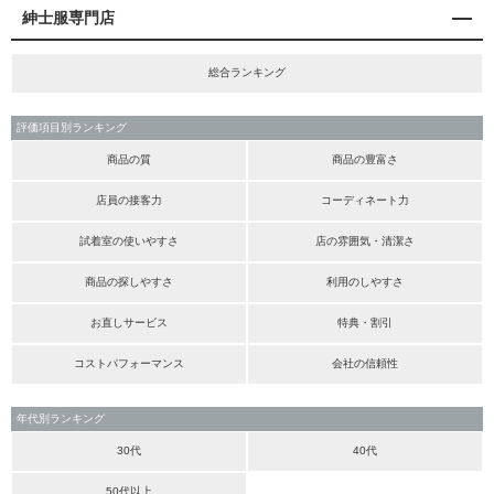
紳士服専門店
総合ランキング
評価項目別ランキング
商品の質
商品の豊富さ
店員の接客力
コーディネート力
試着室の使いやすさ
店の雰囲気・清潔さ
商品の探しやすさ
利用のしやすさ
お直しサービス
特典・割引
コストパフォーマンス
会社の信頼性
年代別ランキング
30代
40代
50代以上