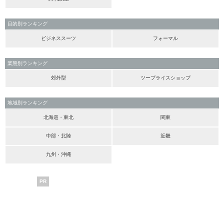
目的別ランキング
ビジネススーツ
フォーマル
業態別ランキング
郊外型
ツープライスショップ
地域別ランキング
北海道・東北
関東
中部・北陸
近畿
九州・沖縄
PR