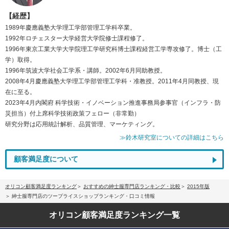
【経歴】
1989年慶應義塾大学理工学部管理工学科卒業。
1992年ロチェスター大学経営大学院修士課程修了。
1996年東京工業大学大学院理工学研究科博士課程経営工学専攻修了。博士（工
学）取得。
1996年筑波大学社会工学系・講師。2002年6月同助教授。
2008年4月慶應義塾大学理工学部管理工学科・准教授。2011年4月同教授、現
在に至る。
2023年4月内閣府 科学技術・イノベーション推進事務局参事官（インフラ・防
災担当）付上席科学技術政策フェロー（非常勤）
研究分野は応用統計解析、品質管理、マーケティング。
≫鈴木研究室についての詳細はこちら
顧客満足度について
オリコン顧客満足度ランキング
おすすめの紳士服専門店ランキング・比較
2015年版
紳士服専門店のツープライスショップランキング・口コミ情報
オリコン顧客満足度
ランキング一覧