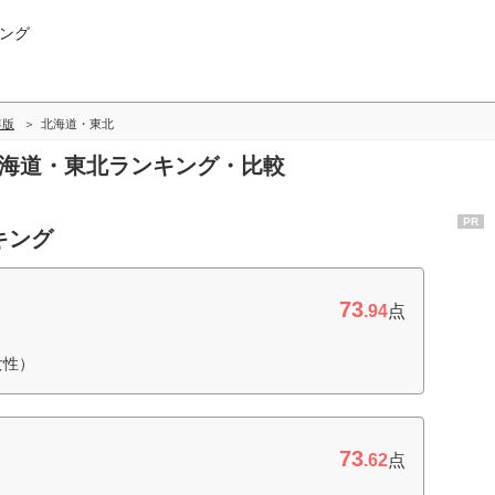
ング
年版
北海道・東北
北海道・東北ランキング・比較
PR
キング
73
.94
点
女性）
73
.62
点