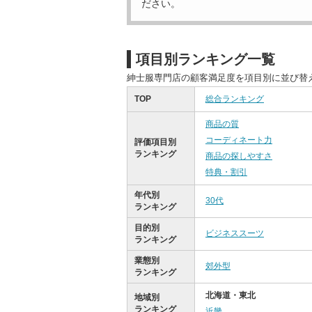
ださい。
項目別ランキング一覧
紳士服専門店の顧客満足度を項目別に並び替
TOP
総合ランキング
商品の質
コーディネート力
評価項目別
ランキング
商品の探しやすさ
特典・割引
年代別
30代
ランキング
目的別
ビジネススーツ
ランキング
業態別
郊外型
ランキング
北海道・東北
地域別
ランキング
近畿