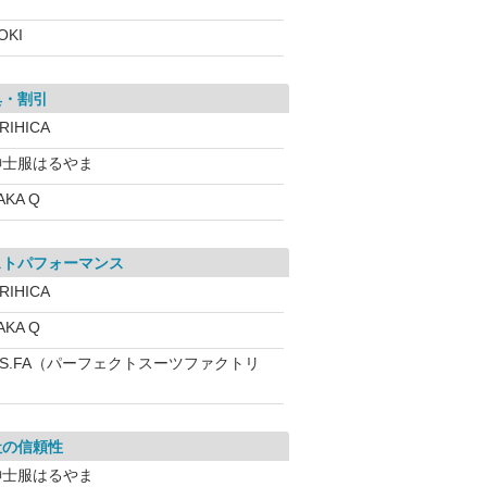
OKI
典・割引
RIHICA
紳士服はるやま
AKA Q
ストパフォーマンス
RIHICA
AKA Q
.S.FA（パーフェクトスーツファクトリ
社の信頼性
紳士服はるやま