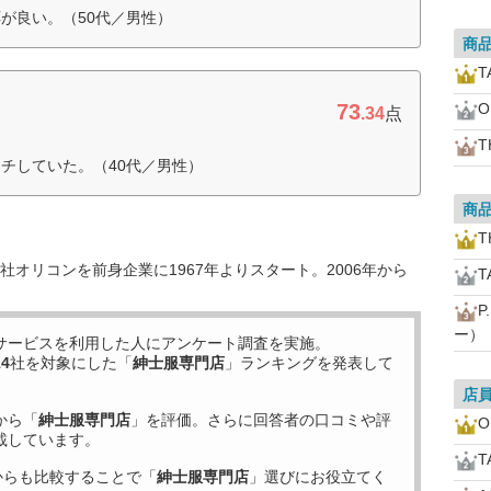
が良い。（50代／男性）
商
T
73
O
.34
点
T
チしていた。（40代／男性）
商
T
オリコンを前身企業に1967年よりスタート。2006年から
T
P
ー）
サービスを利用した
人にアンケート調査を実施。
14
社を対象にした「
紳士服専門店
」ランキングを発表して
店
から「
紳士服専門店
」を評価。さらに回答者の口コミや評
O
載しています。
T
からも比較することで「
紳士服専門店
」選びにお役立てく