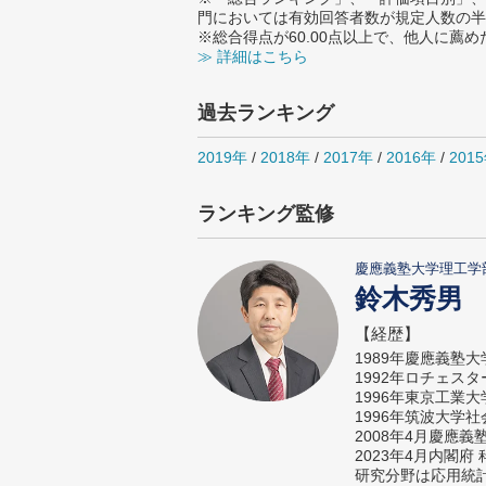
門においては有効回答者数が規定人数の半
※総合得点が60.00点以上で、他人に
≫ 詳細はこちら
過去ランキング
2019年
/
2018年
/
2017年
/
2016年
/
201
ランキング監修
慶應義塾大学理工学
鈴木秀男
【経歴】
1989年慶應義塾
1992年ロチェス
1996年東京工業
1996年筑波大学
2008年4月慶應
2023年4月内閣
研究分野は応用統