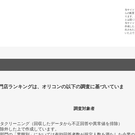
当サイト
らの配置
ります。
とは固く
当サイト
作成した
出された
いた上で
門店ランキングは、オリコンの以下の調査に基づいていま
調査対象者
タクリーニング（回収したデータから不正回答や異常値を排除）
除外した上で作成しています。
部門の「業態別」においては有効回答者数が規定人数を満たした企業の