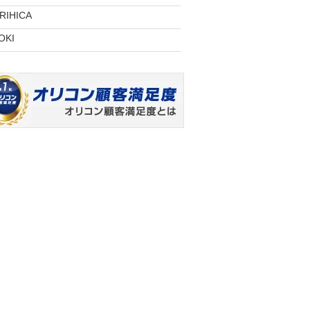
RIHICA
OKI