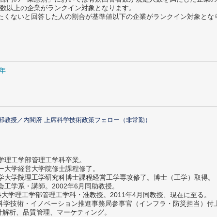
数以上の企業がランクイン対象となります。
薦めたくないと回答した人の割合が基準値以下の企業がランクイン対象とな
5年
部教授／内閣府 上席科学技術政策フェロー（非常勤）
大学理工学部管理工学科卒業。
ター大学経営大学院修士課程修了。
大学大学院理工学研究科博士課程経営工学専攻修了。博士（工学）取得。
社会工学系・講師。2002年6月同助教授。
義塾大学理工学部管理工学科・准教授。2011年4月同教授、現在に至る。
府 科学技術・イノベーション推進事務局参事官（インフラ・防災担当）
計解析、品質管理、マーケティング。