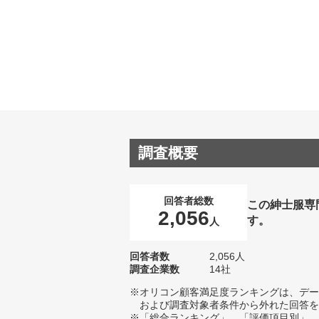
調査概要
回答者総数
この紳士服専
2,056
す。
人
回答者数
2,056人
調査企業数
14社
※オリコン顧客満足度ランキングは、デー
および調査対象者条件から外れた回答を
※「総合ランキング」、「評価項目別」、