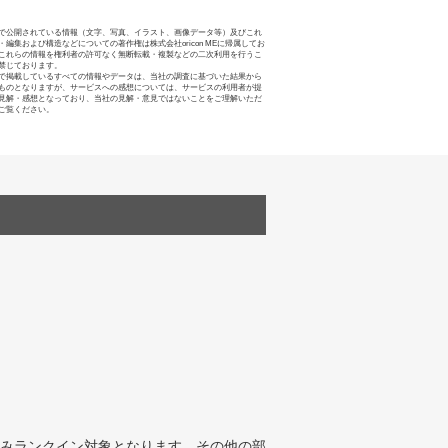
で公開されている情報（文字、写真、イラスト、画像データ等）及びこれ
・編集および構造などについての著作権は株式会社oricon MEに帰属してお
これらの情報を権利者の許可なく無断転載・複製などの二次利用を行うこ
禁じております。
で掲載しているすべての情報やデータは、当社の調査に基づいた結果から
ものとなりますが、サービスへの感想については、サービスの利用者が提
見解・感想となっており、当社の見解・意見ではないことをご理解いただ
ご覧ください。
みランクイン対象となります。その他の部