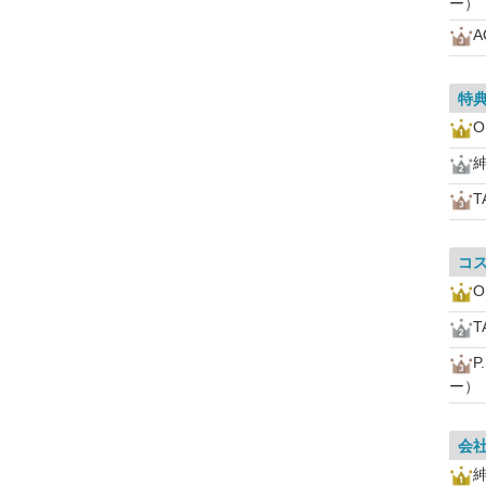
ー）
A
特
O
T
コ
O
T
P
ー）
会