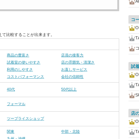
A
コ
O
えて比較することが出来ます。
T
商品の豊富さ
店員の接客力
試着室の使いやすさ
店の雰囲気・清潔さ
試
利用のしやすさ
お直しサービス
O
コストパフォーマンス
会社の信頼性
T
40代
50代以上
S
フォーマル
店
ツープライスショップ
O
T
関東
中部・北陸
九州・沖縄