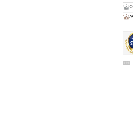
O
A
PR