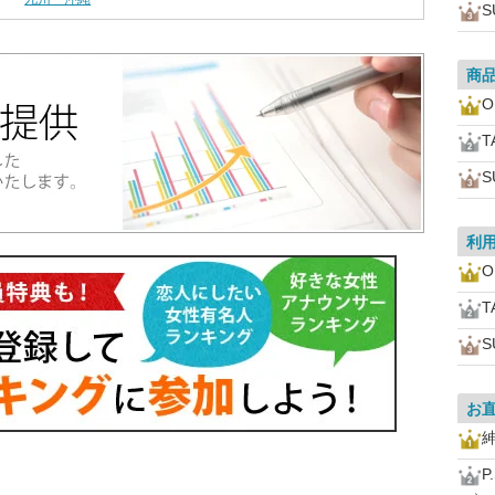
S
商
O
T
S
利
O
T
S
お
P