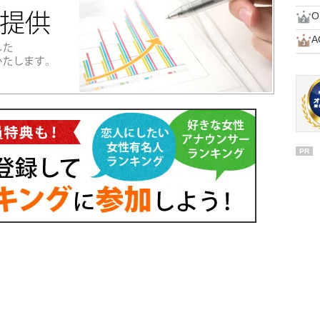
O
A
PR