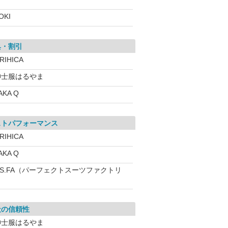
OKI
典・割引
RIHICA
紳士服はるやま
AKA Q
ストパフォーマンス
RIHICA
AKA Q
.S.FA（パーフェクトスーツファクトリ
社の信頼性
紳士服はるやま