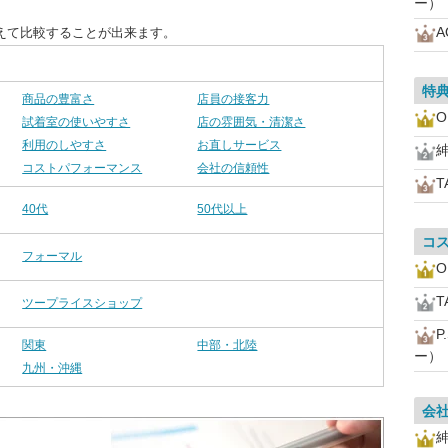
ー）
A
えて比較することが出来ます。
特
商品の豊富さ
店員の接客力
O
試着室の使いやすさ
店の雰囲気・清潔さ
利用のしやすさ
お直しサービス
コストパフォーマンス
会社の信頼性
T
40代
50代以上
コ
フォーマル
O
T
ツープライスショップ
P
関東
中部・北陸
ー）
九州・沖縄
会