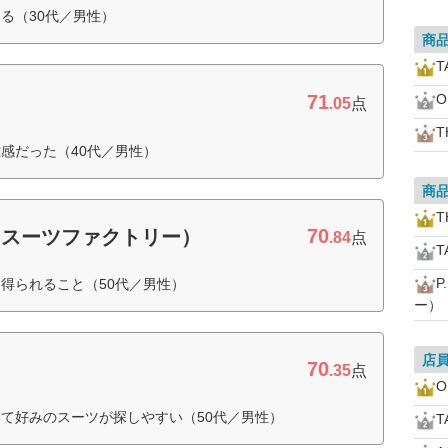
る（30代／男性）
商
T
71
O
.05
点
T
感だった（40代／男性）
商
T
70
クトスーツファクトリー）
.84
点
T
P
得られること（50代／男性）
ー）
店
70
.35
点
O
て好みのスーツが探しやすい（50代／男性）
T