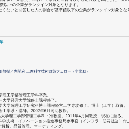
数以上の企業がランクイン対象となります。
薦めたくないと回答した人の割合が基準値以下の企業がランクイン対象とな
5年
部教授／内閣府 上席科学技術政策フェロー（非常勤）
大学理工学部管理工学科卒業。
ター大学経営大学院修士課程修了。
大学大学院理工学研究科博士課程経営工学専攻修了。博士（工学）取得。
社会工学系・講師。2002年6月同助教授。
義塾大学理工学部管理工学科・准教授。2011年4月同教授、現在に至る。
府 科学技術・イノベーション推進事務局参事官（インフラ・防災担当）
計解析、品質管理、マーケティング。