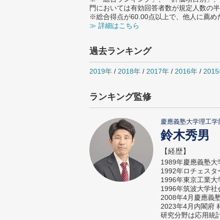
門においては有効回答者数が規定人数の半
※総合得点が60.00点以上で、他人に
≫ 詳細はこちら
過去ランキング
2019年
/
2018年
/
2017年
/
2016年
/
201
ランキング監修
慶應義塾大学理工学
鈴木秀男
【経歴】
1989年慶應義塾
1992年ロチェス
1996年東京工業
1996年筑波大学
2008年4月慶應
2023年4月内閣
研究分野は応用統