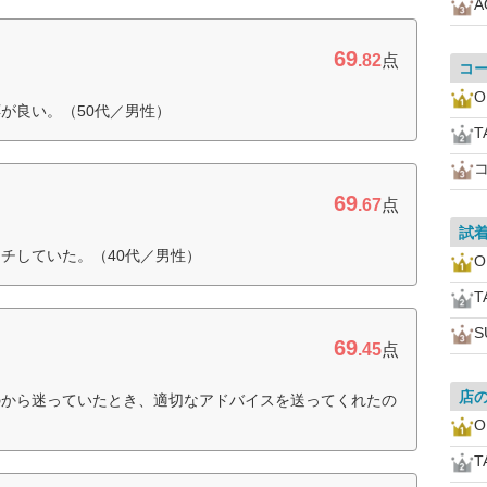
A
69
.82
点
コ
O
が良い。（50代／男性）
T
69
.67
点
試
チしていた。（40代／男性）
O
T
S
69
.45
点
店
のから迷っていたとき、適切なアドバイスを送ってくれたの
O
T