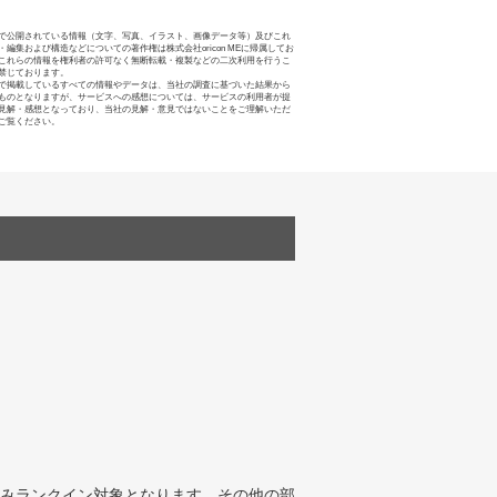
で公開されている情報（文字、写真、イラスト、画像データ等）及びこれ
・編集および構造などについての著作権は株式会社oricon MEに帰属してお
これらの情報を権利者の許可なく無断転載・複製などの二次利用を行うこ
禁じております。
で掲載しているすべての情報やデータは、当社の調査に基づいた結果から
ものとなりますが、サービスへの感想については、サービスの利用者が提
見解・感想となっており、当社の見解・意見ではないことをご理解いただ
ご覧ください。
みランクイン対象となります。その他の部