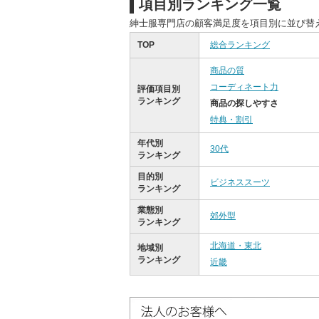
項目別ランキング一覧
紳士服専門店の顧客満足度を項目別に並び替
TOP
総合ランキング
商品の質
コーディネート力
評価項目別
ランキング
商品の探しやすさ
特典・割引
年代別
30代
ランキング
目的別
ビジネススーツ
ランキング
業態別
郊外型
ランキング
北海道・東北
地域別
ランキング
近畿