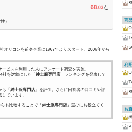
S
68
.03
点
商
女性）
O
T
S
オリコンを前身企業に1967年よりスタート。2006年から
利
サービスを利用した
人にアンケート調査を実施。
O
14
社を対象にした「
紳士服専門店
」ランキングを発表して
T
から「
紳士服専門店
」を評価。さらに回答者の口コミや評
S
載しています。
からも比較することで「
紳士服専門店
」選びにお役立てく
お
P