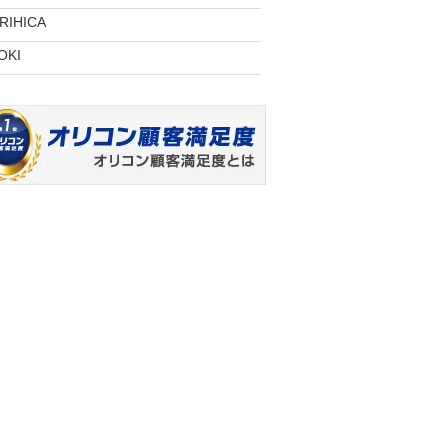
RIHICA
OKI