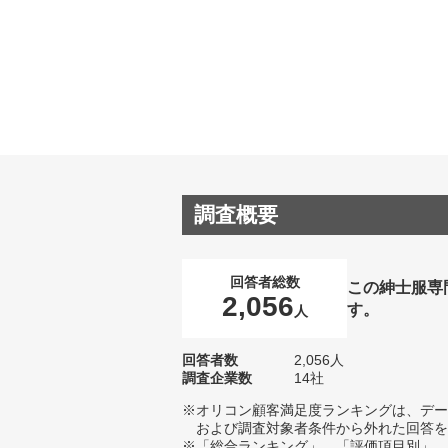
調査概要
回答者総数
この紳士服専
2,056
す。
人
回答者数
2,056人
調査企業数
14社
※オリコン顧客満足度ランキングは、デー
および調査対象者条件から外れた回答を
※「総合ランキング」、「評価項目別」、