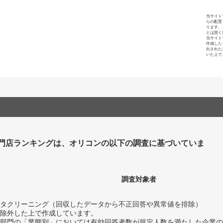
当サイト
らの配置
ります。
とは固く
当サイト
作成した
出された
いた上で
門店ランキングは、オリコンの以下の調査に基づいていま
調査対象者
タクリーニング（回収したデータから不正回答や異常値を排除）
除外した上で作成しています。
部門の「業態別」においては有効回答者数が規定人数を満たした企業の