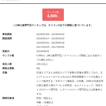
サンプル数
4,899
人
この紳士服専門店ランキングは、オリコンの以下の調査に基づいています。
事前調査
2019/01/08～2019/04/16
調査期間
2019/04/17～2019/04/22
2018/05/31～2018/06/18
2017/05/25～2017/05/30
更新日
2019/09/02
サンプル数
4,899人（紳士服専門店／スーツショップ調査における総サン
プル数9,149人）
規定人数
100人以上
調査企業数
8社
定義
広域エリアまたは特定エリアで多数の店舗を運営しており、主
にアパレルメーカーから仕入れた男性用既製スーツや礼服をメ
インで販売する「大手スーツ量販店」が対象。GMSや百貨店等
の紳士服売り場やアパレル衣料店、セレクトショップ、特定サ
イズのスーツ専門店、レディーススーツ専門店などは対象外と
する。
調査対象者
性別：指定なし
年齢：18歳以上