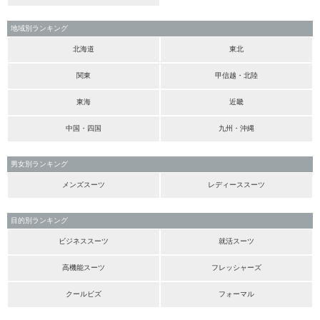
地域別ランキング
北海道
東北
関東
甲信越・北陸
東海
近畿
中国・四国
九州・沖縄
男女別ランキング
メンズスーツ
レディーススーツ
目的別ランキング
ビジネススーツ
就活スーツ
高機能スーツ
フレッシャーズ
クールビズ
フォーマル