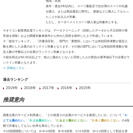
地域：全国
条件：過去3年以内に、スーツ量販店で自分用のスーツや礼服
を購入、または商品選定に関与し、家族などに購入してもらっ
たことがある人が対象。
ただし、オーダーメイドスーツ購入者は対象外とする。
※オリコン顧客満足度ランキングは、データクリーニング（回収したデータから不正回答や異
常値を排除）および調査対象者条件から外れた回答を除外した上で作成しています。
※「総合ランキング」、「評価項目別」、部門の「業態別」においては有効回答者数が規定人
数を満たした企業のみランクイン対象となります。その他の部門においては有効回答者数が規
定人数の半数以上の企業がランクイン対象となります。
※総合得点が60.00点以上で、他人に薦めたくないと回答した人の割合が基準値以下の企業がラ
ンクイン対象となります。
≫ 詳細はこちら
過去ランキング
2019年
2018年
2017年
2016年
2015年
推奨意向
調査企業のサービス利用者に、「どの程度その企業のサービスを推奨したいか」について「
A:
とても薦めたい
」「
B:まあ薦めたい
」「
C:あまり薦めたくない
」「
D:全く薦めたくない
」の4段
階で評価をしてもらい比率を算出しています。
※10段階聴取については、A=9-10回答、B=6-8回答、C=3-5回答、D=1-2回答として割合を算