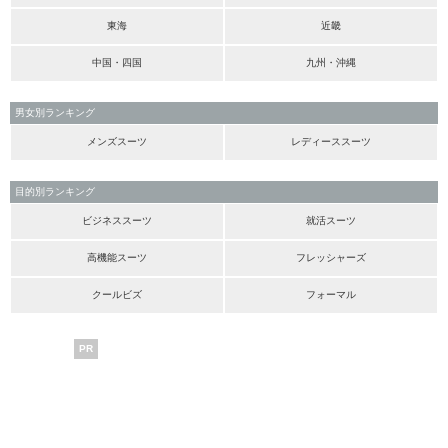
東海
近畿
中国・四国
九州・沖縄
男女別ランキング
メンズスーツ
レディーススーツ
目的別ランキング
ビジネススーツ
就活スーツ
高機能スーツ
フレッシャーズ
クールビズ
フォーマル
PR