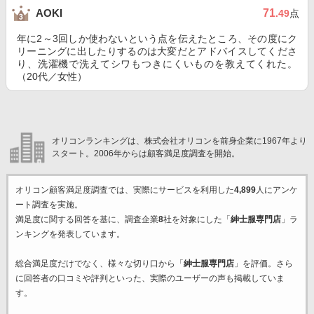
71
AOKI
.49
点
年に2～3回しか使わないという点を伝えたところ、その度にク
リーニングに出したりするのは大変だとアドバイスしてくださ
り、洗濯機で洗えてシワもつきにくいものを教えてくれた。
（20代／女性）
オリコンランキングは、株式会社オリコンを前身企業に1967年より
スタート。2006年からは顧客満足度調査を開始。
オリコン顧客満足度調査では、実際にサービスを利用した
4,899
人にアンケ
ート調査を実施。
満足度に関する回答を基に、調査企業
8
社を対象にした「
紳士服専門店
」ラ
ンキングを発表しています。
総合満足度だけでなく、様々な切り口から「
紳士服専門店
」を評価。さら
に回答者の口コミや評判といった、実際のユーザーの声も掲載していま
す。