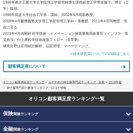
1996年東京工業大学大学院理工学研究科博士課程経営工学専攻修了。博士（工
学）取得。
1996年筑波大学社会工学系・講師。2002年6月同助教授。
2008年4月慶應義塾大学理工学部管理工学科・准教授。2011年4月同教授、現
在に至る。
2023年4月内閣府 科学技術・イノベーション推進事務局参事官（インフラ・防
災担当）付上席科学技術政策フェロー（非常勤）
研究分野は応用統計解析、品質管理、マーケティング。
≫鈴木研究室についての詳細はこちら
顧客満足度について
オリコン顧客満足度ランキング
おすすめの紳士服専門店ランキング・比較
2019年版
紳士服専門店の東海ランキング・口コミ情報
オリコン顧客満足度
ランキング一覧
保険
関連ランキング
金融
関連ランキング