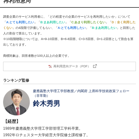
再利用意向
調査企業のサービス利用者に、「どの程度その企業のサービスを再利用したいか」について
「
A:とても利用したい
」「
B:まあ利用したい
」「
C:あまり利用したくない
」「
D：全く利用した
くない
」の4段階で評価してもらい、「
A:とても利用したい
」「
B:まあ利用したい
」と回答した
人の割合で算出しています。
※10段階聴取については、A=9-10回答、B=6-8回答、C=3-5回答、D=1-2回答として割合を算
出しております。
商標対象は、回答者数が100人以上の企業です。
再利用意向データ（PDF）
ランキング監修
慶應義塾大学理工学部教授／内閣府 上席科学技術政策フェロー
（非常勤）
鈴木秀男
【経歴】
1989年慶應義塾大学理工学部管理工学科卒業。
1992年ロチェスター大学経営大学院修士課程修了。