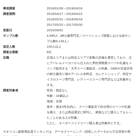
事前調査
2019/01/08～2019/04/16
調査期間
2019/04/17～2019/04/22
2018/05/31～2018/06/18
2017/05/25～2017/05/30
更新日
2019/09/02
サンプル数
4,899人（紳士服専門店／スーツショップ調査における総サン
プル数9,149人）
規定人数
100人以上
調査企業数
8社
定義
広域エリアまたは特定エリアで多数の店舗を運営しており、主
にアパレルメーカーから仕入れた男性用既製スーツや礼服をメ
インで販売する「大手スーツ量販店」が対象。GMSや百貨店等
の紳士服売り場やアパレル衣料店、セレクトショップ、特定サ
イズのスーツ専門店、レディーススーツ専門店などは対象外と
する。
調査対象者
性別：指定なし
年齢：18歳以上
地域：全国
条件：過去3年以内に、スーツ量販店で自分用のスーツや礼服
を購入、または商品選定に関与し、家族などに購入してもらっ
たことがある人が対象。
ただし、オーダーメイドスーツ購入者は対象外とする。
※オリコン顧客満足度ランキングは、データクリーニング（回収したデータから不正回答や異