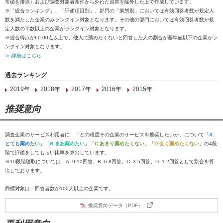
常値を排除）および調査対象者条件から外れた回答を除外した上で作成しています。
※「総合ランキング」、「評価項目別」、部門の「業態別」においては有効回答者数が規定人
数を満たした企業のみランクイン対象となります。その他の部門においては有効回答者数が規
定人数の半数以上の企業がランクイン対象となります。
※総合得点が60.00点以上で、他人に薦めたくないと回答した人の割合が基準値以下の企業がラ
ンクイン対象となります。
≫ 詳細はこちら
過去ランキング
2019年
2018年
2017年
2016年
2015年
推奨意向
調査企業のサービス利用者に、「どの程度その企業のサービスを推奨したいか」について「
A:
とても薦めたい
」「
B:まあ薦めたい
」「
C:あまり薦めたくない
」「
D:全く薦めたくない
」の4段
階で評価をしてもらい比率を算出しています。
※10段階聴取については、A=9-10回答、B=6-8回答、C=3-5回答、D=1-2回答として割合を算
出しております。
商標対象は、回答者数が100人以上の企業です。
推奨意向データ（PDF）