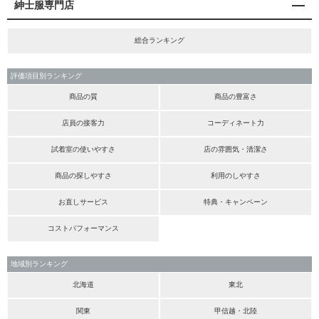
紳士服専門店
総合ランキング
評価項目別ランキング
商品の質
商品の豊富さ
店員の接客力
コーディネート力
試着室の使いやすさ
店の雰囲気・清潔さ
商品の探しやすさ
利用のしやすさ
お直しサービス
特典・キャンペーン
コストパフォーマンス
地域別ランキング
北海道
東北
関東
甲信越・北陸