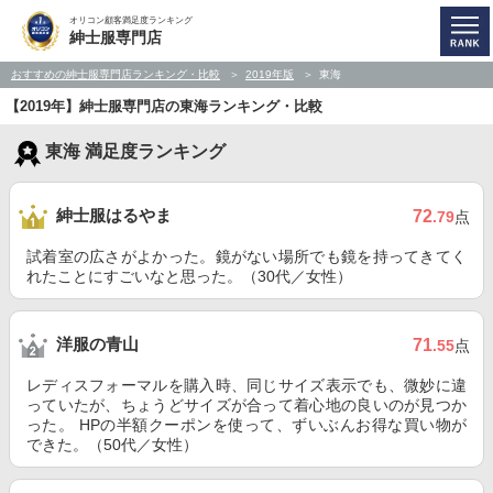
オリコン顧客満足度ランキング
紳士服専門店
おすすめの紳士服専門店ランキング・比較
2019年版
東海
【2019年】紳士服専門店の東海ランキング・比較
東海 満足度ランキング
紳士服はるやま
72
.79
点
試着室の広さがよかった。鏡がない場所でも鏡を持ってきてく
れたことにすごいなと思った。（30代／女性）
洋服の青山
71
.55
点
レディスフォーマルを購入時、同じサイズ表示でも、微妙に違
っていたが、ちょうどサイズが合って着心地の良いのが見つか
った。 HPの半額クーポンを使って、ずいぶんお得な買い物が
できた。（50代／女性）