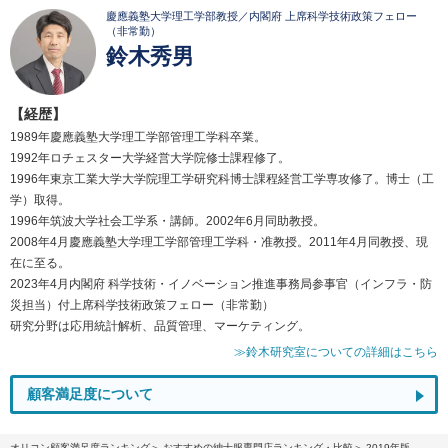
慶應義塾大学理工学部教授／内閣府 上席科学技術政策フェロー
（非常勤）
鈴木秀男
【経歴】
1989年慶應義塾大学理工学部管理工学科卒業。
1992年ロチェスター大学経営大学院修士課程修了。
1996年東京工業大学大学院理工学研究科博士課程経営工学専攻修了。博士（工
学）取得。
1996年筑波大学社会工学系・講師。2002年6月同助教授。
2008年4月慶應義塾大学理工学部管理工学科・准教授。2011年4月同教授、現
在に至る。
2023年4月内閣府 科学技術・イノベーション推進事務局参事官（インフラ・防
災担当）付上席科学技術政策フェロー（非常勤）
研究分野は応用統計解析、品質管理、マーケティング。
≫鈴木研究室についての詳細はこちら
顧客満足度について
オリコン顧客満足度ランキング
おすすめの紳士服専門店ランキング・比較
2019年版