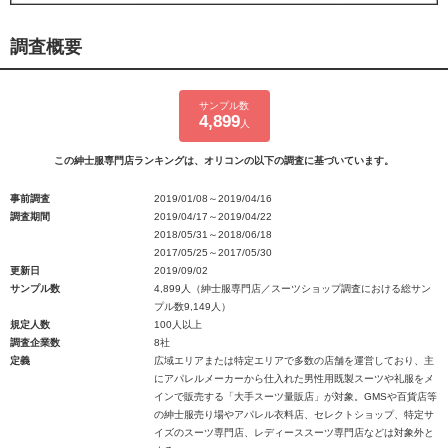
調査概要
サンプル数
4,899
人
この紳士服専門店ランキングは、オリコンの以下の調査に基づいています。
事前調査
2019/01/08～2019/04/16
調査期間
2019/04/17～2019/04/22
2018/05/31～2018/06/18
2017/05/25～2017/05/30
更新日
2019/09/02
サンプル数
4,899人（紳士服専門店／スーツショップ調査における総サン
プル数9,149人）
規定人数
100人以上
調査企業数
8社
定義
広域エリアまたは特定エリアで多数の店舗を運営しており、主
にアパレルメーカーから仕入れた男性用既製スーツや礼服をメ
インで販売する「大手スーツ量販店」が対象。GMSや百貨店等
の紳士服売り場やアパレル衣料店、セレクトショップ、特定サ
イズのスーツ専門店、レディーススーツ専門店などは対象外と