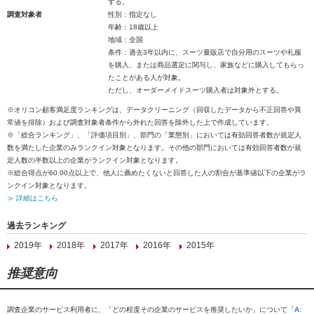
する。
調査対象者
性別：指定なし
年齢：18歳以上
地域：全国
条件：過去3年以内に、スーツ量販店で自分用のスーツや礼服
を購入、または商品選定に関与し、家族などに購入してもらっ
たことがある人が対象。
ただし、オーダーメイドスーツ購入者は対象外とする。
※オリコン顧客満足度ランキングは、データクリーニング（回収したデータから不正回答や異
常値を排除）および調査対象者条件から外れた回答を除外した上で作成しています。
※「総合ランキング」、「評価項目別」、部門の「業態別」においては有効回答者数が規定人
数を満たした企業のみランクイン対象となります。その他の部門においては有効回答者数が規
定人数の半数以上の企業がランクイン対象となります。
※総合得点が60.00点以上で、他人に薦めたくないと回答した人の割合が基準値以下の企業がラ
ンクイン対象となります。
≫ 詳細はこちら
過去ランキング
2019年
2018年
2017年
2016年
2015年
推奨意向
調査企業のサービス利用者に、「どの程度その企業のサービスを推奨したいか」について「
A: