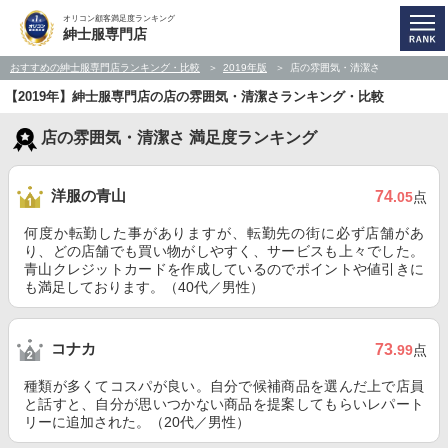
オリコン顧客満足度ランキング
紳士服専門店
おすすめの紳士服専門店ランキング・比較
2019年版
店の雰囲気・清潔さ
【2019年】紳士服専門店の店の雰囲気・清潔さランキング・比較
店の雰囲気・清潔さ 満足度ランキング
洋服の青山
74
.05
点
何度か転勤した事がありますが、転勤先の街に必ず店舗があ
り、どの店舗でも買い物がしやすく、サービスも上々でした。
青山クレジットカードを作成しているのでポイントや値引きに
も満足しております。（40代／男性）
コナカ
73
.99
点
種類が多くてコスパが良い。自分で候補商品を選んだ上で店員
と話すと、自分が思いつかない商品を提案してもらいレパート
リーに追加された。（20代／男性）