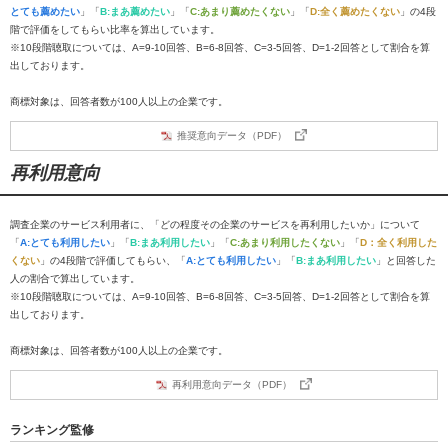
とても薦めたい
」「
B:まあ薦めたい
」「
C:あまり薦めたくない
」「
D:全く薦めたくない
」の4段
階で評価をしてもらい比率を算出しています。
※10段階聴取については、A=9-10回答、B=6-8回答、C=3-5回答、D=1-2回答として割合を算
出しております。
商標対象は、回答者数が100人以上の企業です。
推奨意向データ（PDF）
再利用意向
調査企業のサービス利用者に、「どの程度その企業のサービスを再利用したいか」について
「
A:とても利用したい
」「
B:まあ利用したい
」「
C:あまり利用したくない
」「
D：全く利用した
くない
」の4段階で評価してもらい、「
A:とても利用したい
」「
B:まあ利用したい
」と回答した
人の割合で算出しています。
※10段階聴取については、A=9-10回答、B=6-8回答、C=3-5回答、D=1-2回答として割合を算
出しております。
商標対象は、回答者数が100人以上の企業です。
再利用意向データ（PDF）
ランキング監修