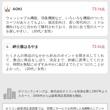
73
AOKI
.78
点
ウォッシャブル機能、消臭機能など、いろいろな機能のついた
スーツがありとてもよい。就活生向け、若い世代向け、ミドル
層向けなどに分かれて陳列されており、自分に合う型のスーツ
を探しやすい。（20代／女性）
紳士服はるやま
72
.93
点
たくさんの商品のなかから好みのポイントを聞き出してくれ
て、数点に商品をしぼり、決定まで、的確に誘導してくださ
り、時間を無駄にせずすみやかに会計までたどりつけたことが
よかった。（20代／女性）
オリコンランキングは、株式会社オリコンを前身企業に1967年より
スタート。2006年からは顧客満足度調査を開始。
オリコン顧客満足度調査では、実際にサービスを利用した
4,899
人にアンケ