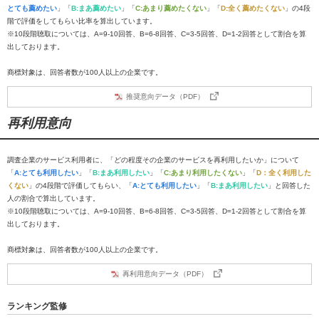
とても薦めたい
」「
B:まあ薦めたい
」「
C:あまり薦めたくない
」「
D:全く薦めたくない
」の4段
階で評価をしてもらい比率を算出しています。
※10段階聴取については、A=9-10回答、B=6-8回答、C=3-5回答、D=1-2回答として割合を算
出しております。
商標対象は、回答者数が100人以上の企業です。
推奨意向データ（PDF）
再利用意向
調査企業のサービス利用者に、「どの程度その企業のサービスを再利用したいか」について
「
A:とても利用したい
」「
B:まあ利用したい
」「
C:あまり利用したくない
」「
D：全く利用した
くない
」の4段階で評価してもらい、「
A:とても利用したい
」「
B:まあ利用したい
」と回答した
人の割合で算出しています。
※10段階聴取については、A=9-10回答、B=6-8回答、C=3-5回答、D=1-2回答として割合を算
出しております。
商標対象は、回答者数が100人以上の企業です。
再利用意向データ（PDF）
ランキング監修