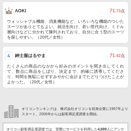
71
AOKI
.73
点
ウォッシャブル機能、消臭機能など、いろいろな機能のついた
スーツがありとてもよい。就活生向け、若い世代向け、ミドル
層向けなどに分かれて陳列されており、自分に合う型のスーツ
を探しやすい。（20代／女性）
紳士服はるやま
71
.42
点
たくさんの商品のなかから好みのポイントを聞き出してくれ
て、数点に商品をしぼり、決定まで、的確に誘導してくださ
り、時間を無駄にせずすみやかに会計までたどりつけたことが
よかった。（20代／女性）
オリコンランキングは、株式会社オリコンを前身企業に1967年より
スタート。2006年からは顧客満足度調査を開始。
オリコン顧客満足度調査では、実際にサービスを利用した
4,899
人にアンケ