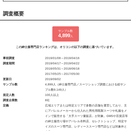
調査概要
サンプル数
4,899
人
この紳士服専門店ランキングは、オリコンの以下の調査に基づいています。
事前調査
2019/01/08～2019/04/16
調査期間
2019/04/17～2019/04/22
2018/05/31～2018/06/18
2017/05/25～2017/05/30
更新日
2019/09/02
サンプル数
4,899人（紳士服専門店／スーツショップ調査における総サン
プル数9,149人）
規定人数
100人以上
調査企業数
8社
定義
広域エリアまたは特定エリアで多数の店舗を運営しており、主
にアパレルメーカーから仕入れた男性用既製スーツや礼服をメ
インで販売する「大手スーツ量販店」が対象。GMSや百貨店等
の紳士服売り場やアパレル衣料店、セレクトショップ、特定サ
イズのスーツ専門店、レディーススーツ専門店などは対象外と