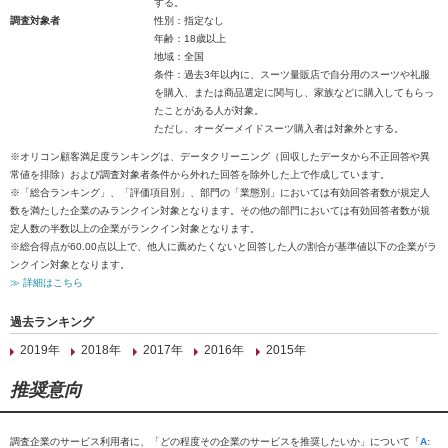
する。
調査対象者
性別：指定なし
年齢：18歳以上
地域：全国
条件：過去3年以内に、スーツ量販店で自分用のスーツや礼服
を購入、または商品選定に関与し、家族などに購入してもらっ
たことがある人が対象。
ただし、オーダーメイドスーツ購入者は対象外とする。
※オリコン顧客満足度ランキングは、データクリーニング（回収したデータから不正回答や異
常値を排除）および調査対象者条件から外れた回答を除外した上で作成しています。
※「総合ランキング」、「評価項目別」、部門の「業態別」においては有効回答者数が規定人
数を満たした企業のみランクイン対象となります。その他の部門においては有効回答者数が規
定人数の半数以上の企業がランクイン対象となります。
※総合得点が60.00点以上で、他人に薦めたくないと回答した人の割合が基準値以下の企業がラ
ンクイン対象となります。
≫ 詳細はこちら
過去ランキング
2019年
2018年
2017年
2016年
2015年
推奨意向
調査企業のサービス利用者に、「どの程度その企業のサービスを推奨したいか」について「
A: