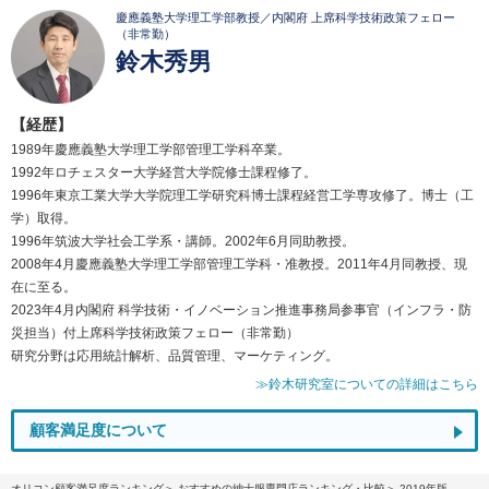
慶應義塾大学理工学部教授／内閣府 上席科学技術政策フェロー
（非常勤）
鈴木秀男
【経歴】
1989年慶應義塾大学理工学部管理工学科卒業。
1992年ロチェスター大学経営大学院修士課程修了。
1996年東京工業大学大学院理工学研究科博士課程経営工学専攻修了。博士（工
学）取得。
1996年筑波大学社会工学系・講師。2002年6月同助教授。
2008年4月慶應義塾大学理工学部管理工学科・准教授。2011年4月同教授、現
在に至る。
2023年4月内閣府 科学技術・イノベーション推進事務局参事官（インフラ・防
災担当）付上席科学技術政策フェロー（非常勤）
研究分野は応用統計解析、品質管理、マーケティング。
≫鈴木研究室についての詳細はこちら
顧客満足度について
オリコン顧客満足度ランキング
おすすめの紳士服専門店ランキング・比較
2019年版