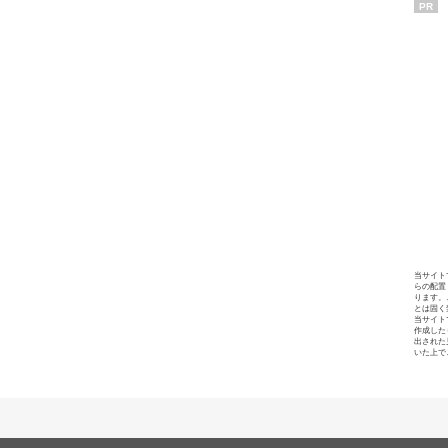
PR
当サイト
らの配置
ります。
とは固く
当サイト
作成した
出された
いた上で