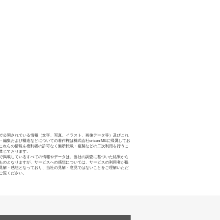
で公開されている情報（文字、写真、イラスト、画像データ等）及びこれ
・編集および構造などについての著作権は株式会社oricon MEに帰属してお
これらの情報を権利者の許可なく無断転載・複製などの二次利用を行うこ
禁じております。
で掲載しているすべての情報やデータは、当社の調査に基づいた結果から
ものとなりますが、サービスへの感想については、サービスの利用者が提
見解・感想となっており、当社の見解・意見ではないことをご理解いただ
ご覧ください。