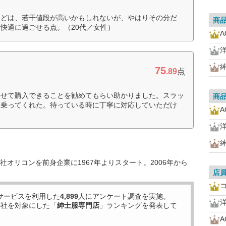
などは、若干値段が高いかもしれないが、やはりその分だ
商
快適に過ごせる点。（20代／女性）
A
75
.89
点
わせて購入できることを勧めてもらい助かりました。スラッ
商
て乗ってくれた。待っている時に丁寧に対応していただけ
A
オリコンを前身企業に1967年よりスタート。2006年から
店
サービスを利用した
4,899
人にアンケート調査を実施。
8
社を対象にした「
紳士服専門店
」ランキングを発表して
A