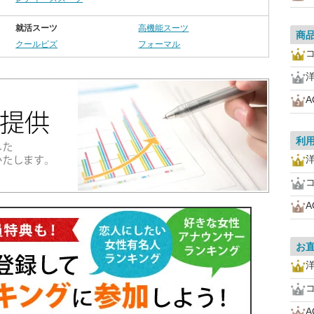
就活スーツ
高機能スーツ
商
クールビズ
フォーマル
A
利
A
お
A