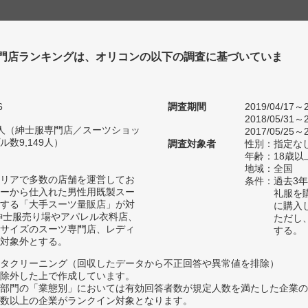
門店ランキングは、オリコンの以下の調査に基づいていま
6
調査期間
2019/04/17～2
2018/05/31～2
99人（紳士服専門店／スーツショッ
2017/05/25～2
数9,149人）
調査対象者
性別：指定な
年齢：18歳以
地域：全国
リアで多数の店舗を運営してお
条件：過去3
ーから仕入れた男性用既製スー
礼服を
する「大手スーツ量販店」が対
に購入
紳士服売り場やアパレル衣料店、
ただし
サイズのスーツ専門店、レディ
する。
対象外とする。
タクリーニング（回収したデータから不正回答や異常値を排除）
除外した上で作成しています。
部門の「業態別」においては有効回答者数が規定人数を満たした企業の
数以上の企業がランクイン対象となります。