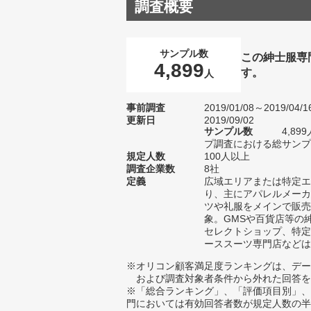
調査概要
サンプル数
この紳士服専
4,899
す。
人
事前調査
2019/01/08～2019/04/1
更新日
2019/09/02
サンプル数
4,8
プ調査における総サンプル
規定人数
100人以上
調査企業数
8社
定義
広域エリアまたは特定エ
り、主にアパレルメーカ
ツや礼服をメインで販売
象。GMSや百貨店等の
セレクトショップ、特定
ーススーツ専門店などは
※オリコン顧客満足度ランキングは、デー
および調査対象者条件から外れた回答を
※「総合ランキング」、「評価項目別」、
門においては有効回答者数が規定人数の半