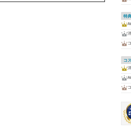
特
A
コ
A