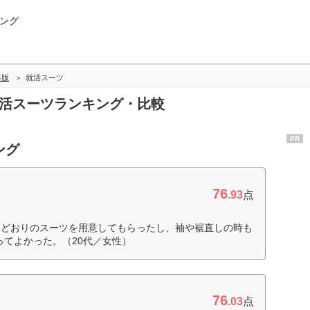
ング
年版
就活スーツ
就活スーツランキング・比較
PR
ング
76
.93
点
像どおりのスーツを用意してもらったし、袖や裾直しの時も
ってよかった。（20代／女性）
76
.03
点