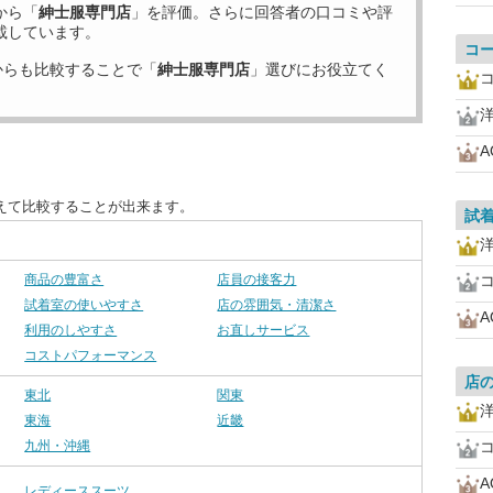
から「
紳士服専門店
」を評価。さらに回答者の口コミや評
載しています。
コ
からも比較することで「
紳士服専門店
」選びにお役立てく
A
えて比較することが出来ます。
試
商品の豊富さ
店員の接客力
試着室の使いやすさ
店の雰囲気・清潔さ
A
利用のしやすさ
お直しサービス
コストパフォーマンス
店
東北
関東
東海
近畿
九州・沖縄
A
レディーススーツ