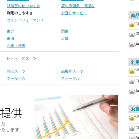
試着室の使いやすさ
店の雰囲気・清潔さ
利用のしやすさ
お直しサービス
商
コストパフォーマンス
東北
関東
東海
近畿
A
九州・沖縄
レディーススーツ
利
就活スーツ
高機能スーツ
クールビズ
フォーマル
A
お
A