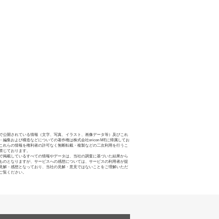
で公開されている情報（文字、写真、イラスト、画像データ等）及びこれ
・編集および構造などについての著作権は株式会社oricon MEに帰属してお
これらの情報を権利者の許可なく無断転載・複製などの二次利用を行うこ
禁じております。
で掲載しているすべての情報やデータは、当社の調査に基づいた結果から
ものとなりますが、サービスへの感想については、サービスの利用者が提
見解・感想となっており、当社の見解・意見ではないことをご理解いただ
ご覧ください。