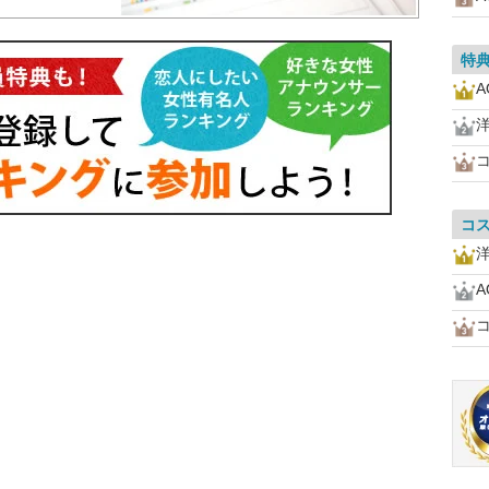
特
A
コ
A