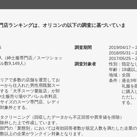
門店ランキングは、オリコンの以下の調査に基づいていま
6
調査期間
2019/04/17～2
2018/05/31～2
99人（紳士服専門店／スーツショッ
2017/05/25～2
数9,149人）
調査対象者
性別：指定な
年齢：18歳以
地域：全国
リアで多数の店舗を運営してお
条件：過去3
ーから仕入れた男性用既製スー
礼服を
する「大手スーツ量販店」が対
に購入
紳士服売り場やアパレル衣料店、
ただし
サイズのスーツ専門店、レディ
する。
対象外とする。
タクリーニング（回収したデータから不正回答や異常値を排除）
除外した上で作成しています。
部門の「業態別」においては有効回答者数が規定人数を満たした企業の
数以上の企業がランクイン対象となります。