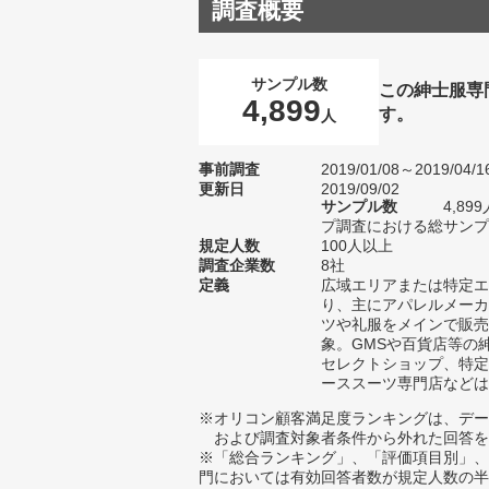
調査概要
サンプル数
この紳士服専
4,899
す。
人
事前調査
2019/01/08～2019/04/1
更新日
2019/09/02
サンプル数
4,8
プ調査における総サンプル
規定人数
100人以上
調査企業数
8社
定義
広域エリアまたは特定エ
り、主にアパレルメーカ
ツや礼服をメインで販売
象。GMSや百貨店等の
セレクトショップ、特定
ーススーツ専門店などは
※オリコン顧客満足度ランキングは、デー
および調査対象者条件から外れた回答を
※「総合ランキング」、「評価項目別」、
門においては有効回答者数が規定人数の半