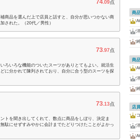
74
.09
点
商
候補商品を選んだ上で店員と話すと、自分が思いつかない商
A
加された。（20代／男性）
73
.97
点
商
、いろいろな機能のついたスーツがありとてもよい。就活生
A
などに分かれて陳列されており、自分に合う型のスーツを探
73
.13
点
店
イントを聞き出してくれて、数点に商品をしぼり、決定ま
を無駄にせずすみやかに会計までたどりつけたことがよかっ
A