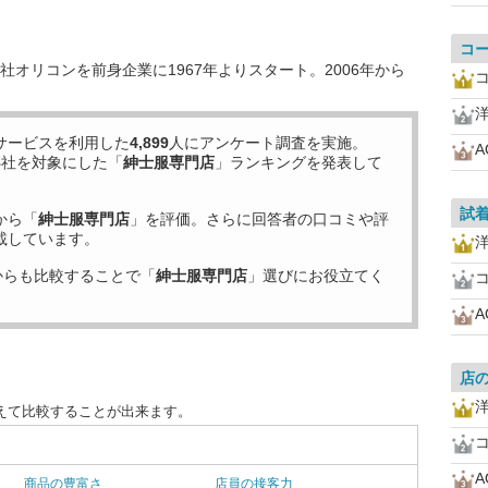
コ
オリコンを前身企業に1967年よりスタート。2006年から
サービスを利用した
4,899
人にアンケート調査を実施。
A
8
社を対象にした「
紳士服専門店
」ランキングを発表して
試
から「
紳士服専門店
」を評価。さらに回答者の口コミや評
載しています。
からも比較することで「
紳士服専門店
」選びにお役立てく
A
店
えて比較することが出来ます。
A
商品の豊富さ
店員の接客力