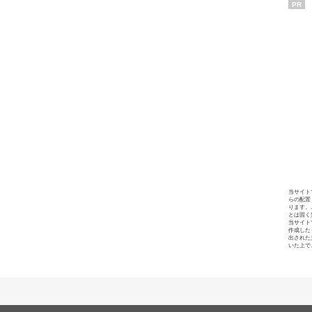
PR
当サイト
らの配置
ります。
とは固く
当サイト
作成した
出された
いた上で