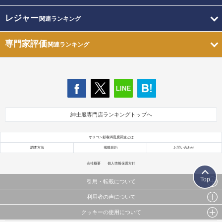
レジャー
関連ランキング
専門家評価
関連ランキング
紳士服専門店ランキングトップへ
オリコン顧客満足度調査とは
調査方法
掲載規約
お問い合わせ
会社概要
個人情報保護方針
Top
引用・転載について
利用者の声について
当サイトで公開されている情報（文字、写真、イラスト、画像データ等）及びこれらの配置・
編集および構造などについての著作権は株式会社oricon MEに帰属しております。
クッキーの使用について
当サイトに掲載している内容はすべてサービスの利用者が提出された見解・感想です。
これらの情報を権利者の許可なく無断転載・複製などの二次利用を行うことは固く禁じており