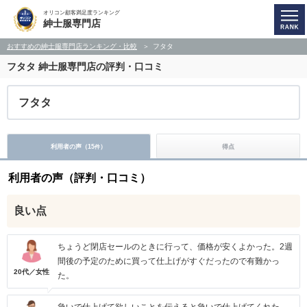
オリコン顧客満足度ランキング
紳士服専門店
おすすめの紳士服専門店ランキング・比較
フタタ
フタタ
紳士服専門店の評判・口コミ
フタタ
利用者の声（
15
）
得点
件
利用者の声（評判・口コミ）
良い点
ちょうど閉店セールのときに行って、価格が安くよかった。2週
間後の予定のために買って仕上げがすぐだったので有難かっ
20代／女性
た。