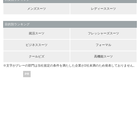
メンズスーツ
レディーススーツ
目的別ランキング
就活スーツ
フレッシャーズスーツ
ビジネススーツ
フォーマル
クールビズ
高機能スーツ
※文字がグレーの部門は当社規定の条件を満たした企業が2社未満のため発表しておりません。
PR