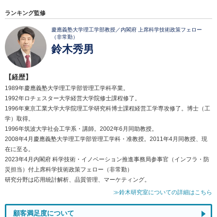
ランキング監修
慶應義塾大学理工学部教授／内閣府 上席科学技術政策フェロー
（非常勤）
鈴木秀男
【経歴】
1989年慶應義塾大学理工学部管理工学科卒業。
1992年ロチェスター大学経営大学院修士課程修了。
1996年東京工業大学大学院理工学研究科博士課程経営工学専攻修了。博士（工
学）取得。
1996年筑波大学社会工学系・講師。2002年6月同助教授。
2008年4月慶應義塾大学理工学部管理工学科・准教授。2011年4月同教授、現
在に至る。
2023年4月内閣府 科学技術・イノベーション推進事務局参事官（インフラ・防
災担当）付上席科学技術政策フェロー（非常勤）
研究分野は応用統計解析、品質管理、マーケティング。
≫鈴木研究室についての詳細はこちら
顧客満足度について