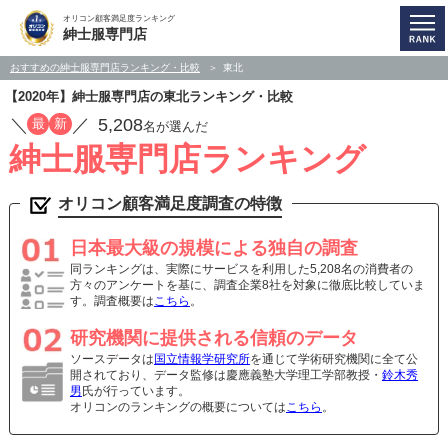
オリコン顧客満足度ランキング
紳士服専門店
おすすめの紳士服専門店ランキング・比較
東北
【2020年】紳士服専門店の東北ランキング・比較
／
／
5,208
最
新
名が選んだ
紳士服専門店ランキング
オリコン顧客満足度調査の特徴
日本最大級の規模による独自の調査
同ランキングは、実際にサービスを利用した5,208名の消費者の
方々のアンケートを基に、調査企業8社を対象に徹底比較していま
す。調査概要は
こちら
。
研究機関に提供される信頼のデータ
ソースデータは
国立情報学研究所
を通じて学術研究機関に全て公
開されており、データ監修は慶應義塾大学理工学部教授・
鈴木秀
男
氏が行っています。
オリコンのランキングの概要については
こちら
。