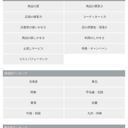
商品の質
商品の豊富さ
店員の接客力
コーディネート力
試着室の使いやすさ
店の雰囲気・清潔さ
商品の探しやすさ
利用のしやすさ
お直しサービス
特典・キャンペーン
コストパフォーマンス
地域別ランキング
北海道
東北
関東
甲信越・北陸
東海
近畿
中国・四国
九州・沖縄
男女別ランキング