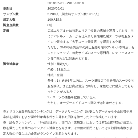
2018/05/31～2018/06/18
更新日
2020/09/01
サンプル数
5,208人（調査時サンプル数5,617人）
規定人数
100人以上
調査企業数
8社
定義
広域エリアまたは特定エリアで多数の店舗を運営しており、主
にアパレルメーカーから仕入れた男性用既製スーツや礼服をメ
インで販売する「大手スーツ量販店」を運営する企業。
ただし、GMSや百貨店等の紳士服売り場やアパレル衣料店、セ
レクトショップ、特定サイズのスーツ専門店、レディーススー
ツ専門店などは対象外とする。
調査対象者
性別：指定なし
年齢：18歳以上
地域：全国
条件：1）過去3年以内に、スーツ量販店で自分用のスーツや礼
服を購入、または商品選定に関与し、家族などに購入してもら
ったことがある人
2）スーツの価格を把握している人
ただし、オーダーメイドスーツ購入者は対象外とする。
※オリコン顧客満足度ランキングは、データクリーニング（回収したデータから不正回答や異
常値を排除）および調査対象者条件から外れた回答を除外した上で作成しています。
※「総合ランキング」、「評価項目別」、部門の「業態別」においては有効回答者数が規定人
数を満たした企業のみランクイン対象となります。その他の部門においては有効回答者数が規
定人数の半数以上の企業がランクイン対象となります。