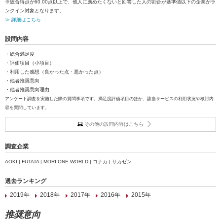
※総合得点が60.00点以上で、他人に薦めたくないと回答した人の割合が基準値以下の企業がラ
ンクイン対象となります。
≫ 詳細はこちら
設問内容
・総合満足度
・評価項目（小項目）
・利用した感想（良かった点・悪かった点）
・他者推奨意向
・他者推奨意向理由
アンケート調査を実施した際の質問事項です。満足度評価項目のほか、該当サービスの利用状況や検討内
容を質問しています。
その他の設問内容はこちら
調査企業
AOKI | FUTATA | MORI ONE WORLD | コナカ | サカゼン
過去ランキング
2019年
2018年
2017年
2016年
2015年
推奨意向