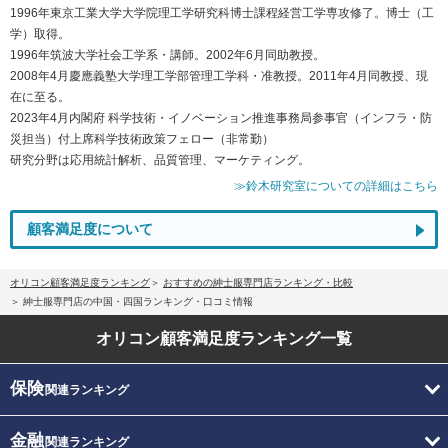
1996年東京工業大学大学院理工学研究科博士課程経営工学専攻修了。博士（工
学）取得。
1996年筑波大学社会工学系・講師。2002年6月同助教授。
2008年4月慶應義塾大学理工学部管理工学科・准教授。2011年4月同教授、現
在に至る。
2023年4月内閣府 科学技術・イノベーション推進事務局参事官（インフラ・防
災担当）付上席科学技術政策フェロー（非常勤）
研究分野は応用統計解析、品質管理、マーケティング。
≫鈴木研究室についての詳細はこちら
顧客満足度について
オリコン顧客満足度ランキング
おすすめの紳士服専門店ランキング・比較
紳士服専門店の中国・四国ランキング・口コミ情報
オリコン顧客満足度
ランキング一覧
保険
関連ランキング
金融
関連ランキング