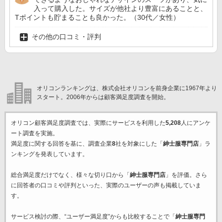
入って購入した。サイズが他社より豊富にあることと、
Tポイントも貯まることも良かった。（30代／女性）
その他の口コミ・評判
オリコンランキングは、株式会社オリコンを前身企業に1967年より
スタート。2006年からは顧客満足度調査を開始。
オリコン顧客満足度調査では、実際にサービスを利用した
5,208
人にアンケ
ート調査を実施。
満足度に関する回答を基に、調査企業
8
社を対象にした「
紳士服専門店
」ラ
ンキングを発表しています。
総合満足度だけでなく、様々な切り口から「
紳士服専門店
」を評価。さら
に回答者の口コミや評判といった、実際のユーザーの声も掲載していま
す。
サービス検討の際、“ユーザー満足度”からも比較することで「
紳士服専門