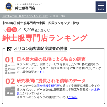
オリコン顧客満足度ランキング
紳士服専門店
おすすめの紳士服専門店ランキング・比較
中国・四国
【2020年】紳士服専門店の中国・四国ランキング・比較
／
／
5,208
最
新
名が選んだ
紳士服専門店ランキング
オリコン顧客満足度調査の特徴
日本最大級の規模による独自の調査
同ランキングは、実際にサービスを利用した5,208名の消費者の
方々のアンケートを基に、調査企業8社を対象に徹底比較していま
す。調査概要は
こちら
。
研究機関に提供される信頼のデータ
ソースデータは
国立情報学研究所
を通じて学術研究機関に全て公
開されており、データ監修は慶應義塾大学理工学部教授・
鈴木秀
男
氏が行っています。
オリコンのランキングの概要については
こちら
。