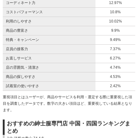
コーディネート力
12.97%
コストパフォーマンス
10.8%
利用のしやすさ
10.02%
商品の豊富さ
9.9%
特典・キャンペーン
9.49%
店員の接客力
7.37%
お直しサービス
6.27%
店の雰囲気・清潔さ
4.74%
商品の探しやすさ
4.53%
試着室の使いやすさ
2.42%
重視項目とはユーザーが、商品やサービスを利用・選定する際に重要視した項
目を調査したデータです。数字の大きい項目ほど、重要視している結果となり
ます。
おすすめの紳士服専門店 中国・四国ランキングま
とめ