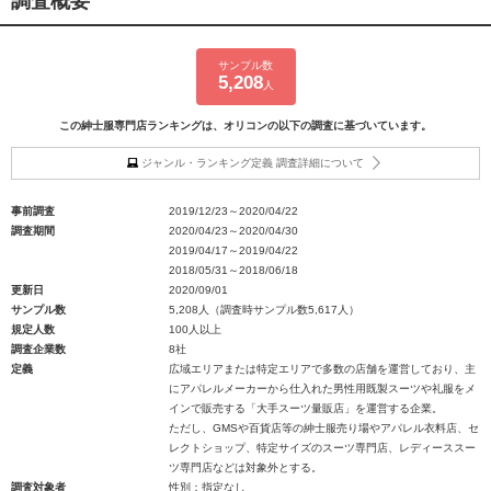
調査概要
サンプル数
5,208
人
この紳士服専門店ランキングは、オリコンの以下の調査に基づいています。
ジャンル・ランキング定義 調査詳細について
事前調査
2019/12/23～2020/04/22
調査期間
2020/04/23～2020/04/30
2019/04/17～2019/04/22
2018/05/31～2018/06/18
更新日
2020/09/01
サンプル数
5,208人（調査時サンプル数5,617人）
規定人数
100人以上
調査企業数
8社
定義
広域エリアまたは特定エリアで多数の店舗を運営しており、主
にアパレルメーカーから仕入れた男性用既製スーツや礼服をメ
インで販売する「大手スーツ量販店」を運営する企業。
ただし、GMSや百貨店等の紳士服売り場やアパレル衣料店、セ
レクトショップ、特定サイズのスーツ専門店、レディーススー
ツ専門店などは対象外とする。
調査対象者
性別：指定なし