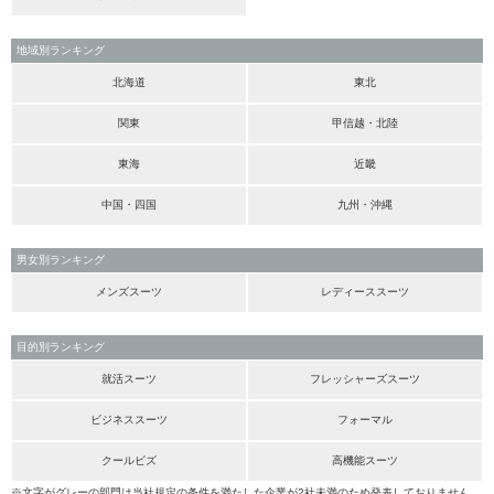
地域別ランキング
北海道
東北
関東
甲信越・北陸
東海
近畿
中国・四国
九州・沖縄
男女別ランキング
メンズスーツ
レディーススーツ
目的別ランキング
就活スーツ
フレッシャーズスーツ
ビジネススーツ
フォーマル
クールビズ
高機能スーツ
※文字がグレーの部門は当社規定の条件を満たした企業が2社未満のため発表しておりません。