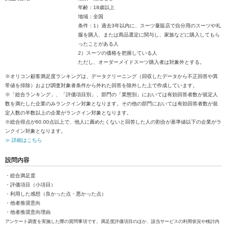
年齢：18歳以上
地域：全国
条件：1）過去3年以内に、スーツ量販店で自分用のスーツや礼
服を購入、または商品選定に関与し、家族などに購入してもら
ったことがある人
2）スーツの価格を把握している人
ただし、オーダーメイドスーツ購入者は対象外とする。
※オリコン顧客満足度ランキングは、データクリーニング（回収したデータから不正回答や異
常値を排除）および調査対象者条件から外れた回答を除外した上で作成しています。
※「総合ランキング」、「評価項目別」、部門の「業態別」においては有効回答者数が規定人
数を満たした企業のみランクイン対象となります。その他の部門においては有効回答者数が規
定人数の半数以上の企業がランクイン対象となります。
※総合得点が60.00点以上で、他人に薦めたくないと回答した人の割合が基準値以下の企業がラ
ンクイン対象となります。
≫ 詳細はこちら
設問内容
・総合満足度
・評価項目（小項目）
・利用した感想（良かった点・悪かった点）
・他者推奨意向
・他者推奨意向理由
アンケート調査を実施した際の質問事項です。満足度評価項目のほか、該当サービスの利用状況や検討内