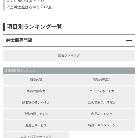
1位 洋服の青山 74.4点
2位 紳士服はるやま 73.2点
項目別ランキング一覧
紳士服専門店
総合ランキング
評価項目別ランキング
商品の質
商品の豊富さ
店員の接客力
コーディネート力
試着室の使いやすさ
店の雰囲気・清潔さ
商品の探しやすさ
利用のしやすさ
お直しサービス
特典・キャンペーン
コストパフォーマンス