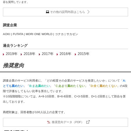
容を質問しています。
その他の設問内容はこちら
調査企業
AOKI | FUTATA | MORI ONE WORLD | コナカ | サカゼン
過去ランキング
2019年
2018年
2017年
2016年
2015年
推奨意向
調査企業のサービス利用者に、「どの程度その企業のサービスを推奨したいか」について「
A:
とても薦めたい
」「
B:まあ薦めたい
」「
C:あまり薦めたくない
」「
D:全く薦めたくない
」の4段
階で評価をしてもらい比率を算出しています。
※10段階聴取については、A=9-10回答、B=6-8回答、C=3-5回答、D=1-2回答として割合を算
出しております。
商標対象は、回答者数が100人以上の企業です。
推奨意向データ（PDF）