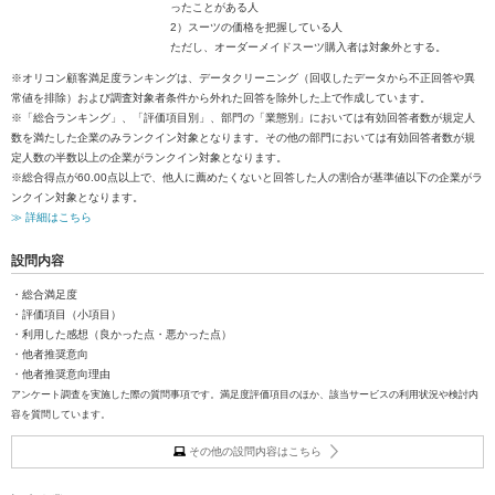
ったことがある人
2）スーツの価格を把握している人
ただし、オーダーメイドスーツ購入者は対象外とする。
※オリコン顧客満足度ランキングは、データクリーニング（回収したデータから不正回答や異
常値を排除）および調査対象者条件から外れた回答を除外した上で作成しています。
※「総合ランキング」、「評価項目別」、部門の「業態別」においては有効回答者数が規定人
数を満たした企業のみランクイン対象となります。その他の部門においては有効回答者数が規
定人数の半数以上の企業がランクイン対象となります。
※総合得点が60.00点以上で、他人に薦めたくないと回答した人の割合が基準値以下の企業がラ
ンクイン対象となります。
≫ 詳細はこちら
設問内容
・総合満足度
・評価項目（小項目）
・利用した感想（良かった点・悪かった点）
・他者推奨意向
・他者推奨意向理由
アンケート調査を実施した際の質問事項です。満足度評価項目のほか、該当サービスの利用状況や検討内
容を質問しています。
その他の設問内容はこちら