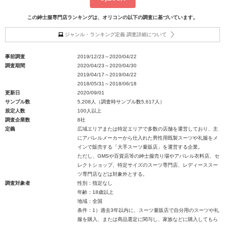
この紳士服専門店ランキングは、オリコンの以下の調査に基づいています。
ジャンル・ランキング定義 調査詳細について
事前調査
2019/12/23～2020/04/22
調査期間
2020/04/23～2020/04/30
2019/04/17～2019/04/22
2018/05/31～2018/06/18
更新日
2020/09/01
サンプル数
5,208人（調査時サンプル数5,617人）
規定人数
100人以上
調査企業数
8社
定義
広域エリアまたは特定エリアで多数の店舗を運営しており、主
にアパレルメーカーから仕入れた男性用既製スーツや礼服をメ
インで販売する「大手スーツ量販店」を運営する企業。
ただし、GMSや百貨店等の紳士服売り場やアパレル衣料店、セ
レクトショップ、特定サイズのスーツ専門店、レディーススー
ツ専門店などは対象外とする。
調査対象者
性別：指定なし
年齢：18歳以上
地域：全国
条件：1）過去3年以内に、スーツ量販店で自分用のスーツや礼
服を購入、または商品選定に関与し、家族などに購入してもら