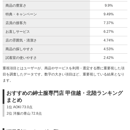
商品の豊富さ
9.9%
特典・キャンペーン
9.49%
店員の接客力
7.37%
お直しサービス
6.27%
店の雰囲気・清潔さ
4.74%
商品の探しやすさ
4.53%
試着室の使いやすさ
2.42%
重視項目とはユーザーが、商品やサービスを利用・選定する際に重要視した項
目を調査したデータです。数字の大きい項目ほど、重要視している結果となり
ます。
おすすめの紳士服専門店 甲信越・北陸ランキング
まとめ
1位 AOKI 73.0点
2位 洋服の青山 72.8点