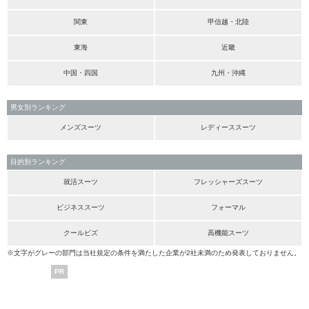
関東
甲信越・北陸
東海
近畿
中国・四国
九州・沖縄
男女別ランキング
メンズスーツ
レディーススーツ
目的別ランキング
就活スーツ
フレッシャーズスーツ
ビジネススーツ
フォーマル
クールビズ
高機能スーツ
※文字がグレーの部門は当社規定の条件を満たした企業が2社未満のため発表しておりません。
PR