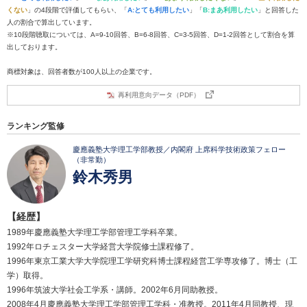
くない
」の4段階で評価してもらい、「
A:とても利用したい
」「
B:まあ利用したい
」と回答した
人の割合で算出しています。
※10段階聴取については、A=9-10回答、B=6-8回答、C=3-5回答、D=1-2回答として割合を算
出しております。
商標対象は、回答者数が100人以上の企業です。
再利用意向データ（PDF）
ランキング監修
慶應義塾大学理工学部教授／内閣府 上席科学技術政策フェロー
（非常勤）
鈴木秀男
【経歴】
1989年慶應義塾大学理工学部管理工学科卒業。
1992年ロチェスター大学経営大学院修士課程修了。
1996年東京工業大学大学院理工学研究科博士課程経営工学専攻修了。博士（工
学）取得。
1996年筑波大学社会工学系・講師。2002年6月同助教授。
2008年4月慶應義塾大学理工学部管理工学科・准教授。2011年4月同教授、現