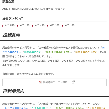
調査企業
AOKI | FUTATA | MORI ONE WORLD | コナカ | サカゼン
過去ランキング
2019年
2018年
2017年
2016年
2015年
推奨意向
調査企業のサービス利用者に、「どの程度その企業のサービスを推奨したいか」について「
A:
とても薦めたい
」「
B:まあ薦めたい
」「
C:あまり薦めたくない
」「
D:全く薦めたくない
」の4段
階で評価をしてもらい比率を算出しています。
※10段階聴取については、A=9-10回答、B=6-8回答、C=3-5回答、D=1-2回答として割合を算
出しております。
商標対象は、回答者数が100人以上の企業です。
推奨意向データ（PDF）
再利用意向
調査企業のサービス利用者に、「どの程度その企業のサービスを再利用したいか」について
「
A:とても利用したい
」「
B:まあ利用したい
」「
C:あまり利用したくない
」「
D：全く利用した