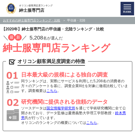
オリコン顧客満足度ランキング
紳士服専門店
おすすめの紳士服専門店ランキング・比較
甲信越・北陸
【2020年】紳士服専門店の甲信越・北陸ランキング・比較
／
／
5,208
最
新
名が選んだ
紳士服専門店ランキング
オリコン顧客満足度調査の特徴
日本最大級の規模による独自の調査
同ランキングは、実際にサービスを利用した5,208名の消費者の
方々のアンケートを基に、調査企業8社を対象に徹底比較していま
す。調査概要は
こちら
。
研究機関に提供される信頼のデータ
ソースデータは
国立情報学研究所
を通じて学術研究機関に全て公
開されており、データ監修は慶應義塾大学理工学部教授・
鈴木秀
男
氏が行っています。
オリコンのランキングの概要については
こちら
。