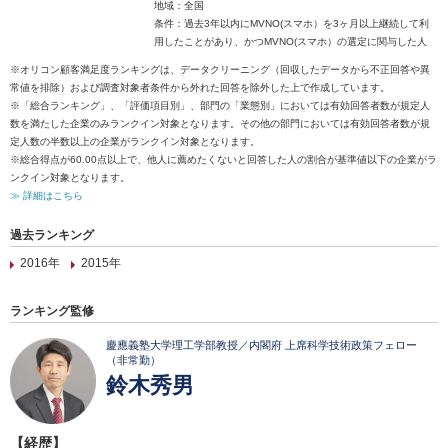
地域：全国
条件：過去3年以内にMVNO(スマホ）を3ヶ月以上継続して利
用したことがあり、かつMVNO(スマホ）の選定に関与した人
※オリコン顧客満足度ランキングは、データクリーニング（回収したデータから不正回答や異
常値を排除）および調査対象者条件から外れた回答を除外した上で作成しています。
※「総合ランキング」、「評価項目別」、部門の「業態別」においては有効回答者数が規定人
数を満たした企業のみランクイン対象となります。その他の部門においては有効回答者数が規
定人数の半数以上の企業がランクイン対象となります。
※総合得点が60.00点以上で、他人に薦めたくないと回答した人の割合が基準値以下の企業がラ
ンクイン対象となります。
≫ 詳細はこちら
過去ランキング
2016年
2015年
ランキング監修
慶應義塾大学理工学部教授／内閣府 上席科学技術政策フェロー
（非常勤）
鈴木秀男
【経歴】