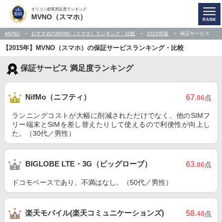
オリコン顧客満足度ランキング
MVNO（スマホ）
MVNO
おすすめのMVNO（スマホ）ランキング・比較
2015年版
保証サービス
【2015年】MVNO（スマホ）の保証サービスランキング・比較
保証サービス 満足度ランキング
NifMo（ニフティ）
67
.86
点
ランニングコストが大幅に削減されただけでなく、他のSIMフ
リー端末とSIMを差し替えたりして使えるので利便性が向上し
た。（30代／男性）
BIGLOBE LTE・3G（ビッグローブ）
63
.86
点
ドコモベースであり、不満はなし。（50代／男性）
楽天モバイル(楽天コミュニケーションズ)
58
.48
点