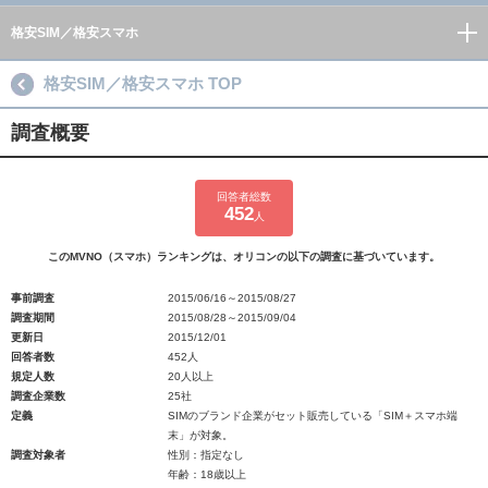
格安SIM／格安スマホ
格安SIM／格安スマホ TOP
調査概要
回答者総数
452
人
このMVNO（スマホ）ランキングは、オリコンの以下の調査に基づいています。
事前調査
2015/06/16～2015/08/27
調査期間
2015/08/28～2015/09/04
更新日
2015/12/01
回答者数
452人
規定人数
20人以上
調査企業数
25社
定義
SIMのブランド企業がセット販売している「SIM＋スマホ端
末」が対象。
調査対象者
性別：指定なし
年齢：18歳以上