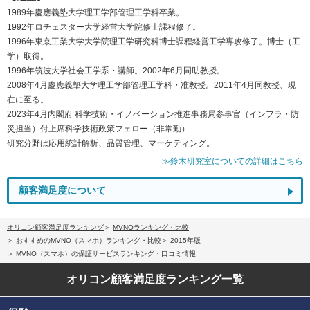
1989年慶應義塾大学理工学部管理工学科卒業。
1992年ロチェスター大学経営大学院修士課程修了。
1996年東京工業大学大学院理工学研究科博士課程経営工学専攻修了。博士（工
学）取得。
1996年筑波大学社会工学系・講師。2002年6月同助教授。
2008年4月慶應義塾大学理工学部管理工学科・准教授。2011年4月同教授、現
在に至る。
2023年4月内閣府 科学技術・イノベーション推進事務局参事官（インフラ・防
災担当）付上席科学技術政策フェロー（非常勤）
研究分野は応用統計解析、品質管理、マーケティング。
≫鈴木研究室についての詳細はこちら
顧客満足度について
オリコン顧客満足度ランキング
MVNOランキング・比較
おすすめのMVNO（スマホ）ランキング・比較
2015年版
MVNO（スマホ）の保証サービスランキング・口コミ情報
オリコン顧客満足度
ランキング一覧