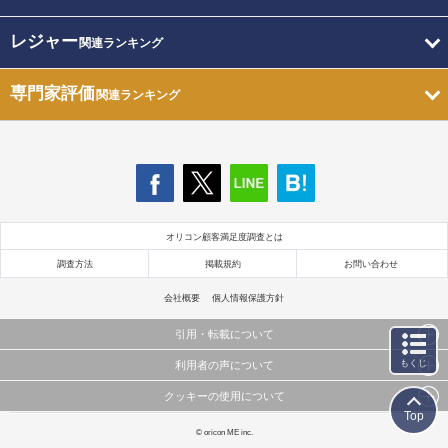
レジャー
関連ランキング
専門家評価
関連ランキング
オリコン顧客満足度調査とは
調査方法
掲載規約
お問い合わせ
会社概要
個人情報保護方針
引用・転載について
もくじ
利用者の声について
当サイトで公開されている情報（文字、写真、イラスト、画像データ等）及びこれらの配置・
編集および構造などについての著作権は株式会社oricon MEに帰属しております。
クッキーの使用について
当サイトに掲載している内容はすべてサービスの利用者が提出された見解・感想です。
これらの情報を権利者の許可なく無断転載・複製などの二次利用を行うことは固く禁じており
Top
弊社が内容について正確性を含め一切保証するものではありません。
ます。
このサイトでは Cookie を使用して、ユーザーに合わせたコンテンツや広告の表示、ソーシャル
© oricon ME inc.
弊社の見解・ 意見ではないことをご理解いただいた上でご覧ください。