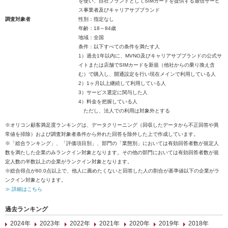
を使い、自社ブランドとしてSIMカードを提供する通信サービ
ス事業者及びキャリアサブブランド
調査対象者
性別：指定なし
年齢：18～84歳
地域：全国
条件：以下すべての条件を満たす人
1）過去1年以内に、MVNO及びキャリアサブブランドの公式サ
イトまたは店舗でSIMカードを新規（他社からの乗り換え含
む）で購入し、開通設定を行い現在メインで利用している人
2）1ヶ月以上継続して利用している人
3）サービス選定に関与した人
4）料金を把握している人
ただし、法人での利用は対象外とする
※オリコン顧客満足度ランキングは、データクリーニング（回収したデータから不正回答や異
常値を排除）および調査対象者条件から外れた回答を除外した上で作成しています。
※「総合ランキング」、「評価項目別」、部門の「業態別」においては有効回答者数が規定人
数を満たした企業のみランクイン対象となります。その他の部門においては有効回答者数が規
定人数の半数以上の企業がランクイン対象となります。
※総合得点が60.0点以上で、他人に薦めたくないと回答した人の割合が基準値以下の企業がラ
ンクイン対象となります。
≫ 詳細はこちら
過去ランキング
2024年
2023年
2022年
2021年
2020年
2019年
2018年