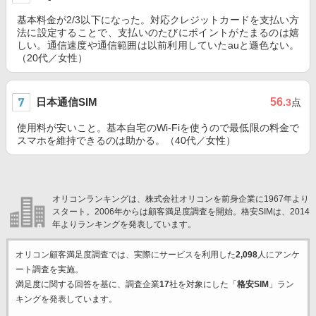
基本料金が2/3以下になった。対応クレジットカードを支払い方
法に設定することで、支払いのたびにポイントがたまるのは嬉
しい。通信速度や通信範囲は以前利用していたauと遜色ない。
（20代／女性）
日本通信SIM
56
.3
点
使用料が安いこと。基本自宅のWi-Fiを使うので最低限の料金で
スマホを維持できるのは助かる。（40代／女性）
オリコンランキングは、株式会社オリコンを前身企業に1967年より
スタート。2006年からは顧客満足度調査を開始。格安SIMは、2014
年よりランキングを発表しています。
オリコン顧客満足度調査では、実際にサービスを利用した
2,098
人にアンケ
ート調査を実施。
満足度に関する回答を基に、調査企業
17
社を対象にした「
格安SIM
」ラン
キングを発表しています。