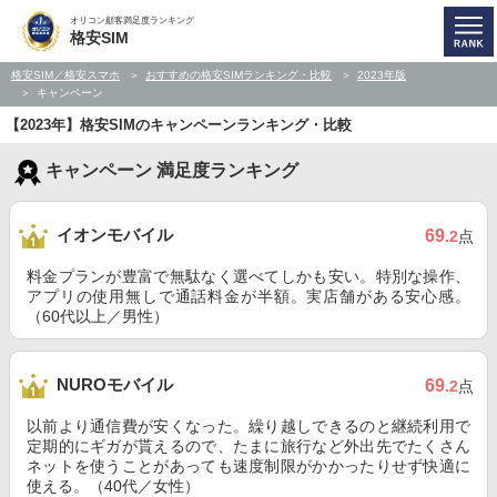
オリコン顧客満足度ランキング
格安SIM
格安SIM／格安スマホ
おすすめの格安SIMランキング・比較
2023年版
キャンペーン
【2023年】格安SIMのキャンペーンランキング・比較
キャンペーン 満足度ランキング
イオンモバイル
69
.2
点
料金プランが豊富で無駄なく選べてしかも安い。特別な操作、
アプリの使用無しで通話料金が半額。実店舗がある安心感。
（60代以上／男性）
NUROモバイル
69
.2
点
以前より通信費が安くなった。繰り越しできるのと継続利用で
定期的にギガが貰えるので、たまに旅行など外出先でたくさん
ネットを使うことがあっても速度制限がかかったりせず快適に
使える。（40代／女性）