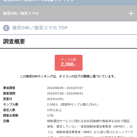
格安SIM／格安スマホ
格安SIM／格安スマホ TOP
調査概要
サンプル数
2,098
人
この格安SIMランキングは、オリコンの以下の調査に基づいています。
事前調査
2023/06/05～2023/07/27
調査期間
2023/07/28～2023/08/31
更新日
2023/12/01
サンプル数
2,098人（調査時サンプル数2,254人）
規定人数
100人以上
調査企業数
17社
定義
移動通信サービスに関わる自社回線網や無線局を自社で開設、
保有、運営していない「仮想移動体通信事業者（MVNO）」の
うち、移動体通信事業者（MNO）から借り受けたネットワーク