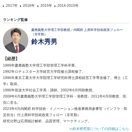
2017年
2016年
2015年
2014-2015年
ランキング監修
慶應義塾大学理工学部教授／内閣府 上席科学技術政策フェロー
（非常勤）
鈴木秀男
【経歴】
1989年慶應義塾大学理工学部管理工学科卒業。
1992年ロチェスター大学経営大学院修士課程修了。
1996年東京工業大学大学院理工学研究科博士課程経営工学専攻修了。博士（工
学）取得。
1996年筑波大学社会工学系・講師。2002年6月同助教授。
2008年4月慶應義塾大学理工学部管理工学科・准教授。2011年4月同教授、現
在に至る。
2023年4月内閣府 科学技術・イノベーション推進事務局参事官（インフラ・防
災担当）付上席科学技術政策フェロー（非常勤）
研究分野は応用統計解析、品質管理、マーケティング。
≫鈴木研究室についての詳細はこちら