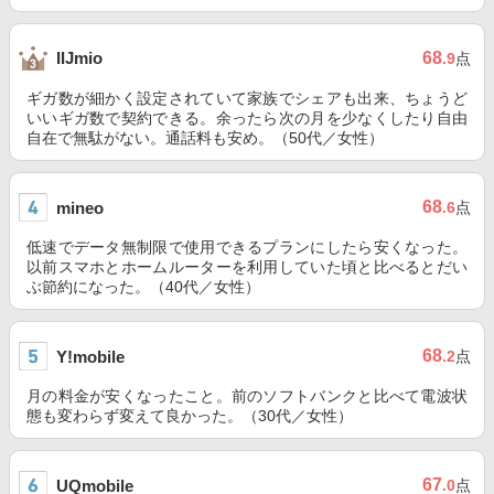
68
IIJmio
.9
点
ギガ数が細かく設定されていて家族でシェアも出来、ちょうど
いいギガ数で契約できる。余ったら次の月を少なくしたり自由
自在で無駄がない。通話料も安め。（50代／女性）
68
mineo
.6
点
低速でデータ無制限で使用できるプランにしたら安くなった。
以前スマホとホームルーターを利用していた頃と比べるとだい
ぶ節約になった。（40代／女性）
68
Y!mobile
.2
点
月の料金が安くなったこと。前のソフトバンクと比べて電波状
態も変わらず変えて良かった。（30代／女性）
67
UQmobile
.0
点