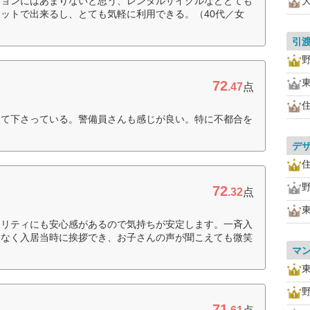
ションにはあまりないと思う、レンタルサイクルなどとても
ットで出来るし、とても気軽に利用できる。（40代／女
引
72
.47
点
して下さっている。警備員さんも感じが良い。特に不都合を
デ
72
.32
点
ュリティにも安心感があるので気持ちが安定します。一斉入
いなく入居当時に挨拶でき、お子さんの声が聞こえても微笑
）
マ
71