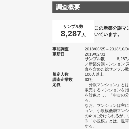
調査概要
サンプル数
この新築分譲マ
8,287
いています。
人
事前調査
2018/06/25～2018/10/0
更新日
2019/02/01
サンプル数
8,2
／新築分譲マンション 
査を含めた総サンプル数1
規定人数
100人以上
調査企業数
63社
定義
「分譲マンション」とは
販売するマンションを指
を対象とし、「中古の分
る。
なお、マンションは主に
ョン、小規模低層マンシ
の4つに分けられるが、
※「小規模」とは、世帯
する。