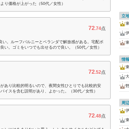
より価格が上がった（50代／女性）
立
72
.74
点
良い。ルーフバルニーとベランダで解放感がある。宅配ボ
良い。ゴミをいつでも出せるので良い。（50代／女性）
情
72
.52
点
どがあり比較的明るいので、夜間女性ひとりでも比較的安
バイスを含む説明があり、よかった。（30代／女性）
周
72
.48
点