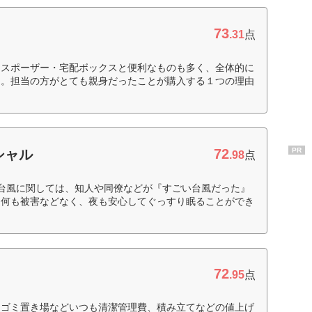
73
.31
点
ィスポーザー・宅配ボックスと便利なものも多く、全体的に
た。担当の方がとても親身だったことが購入する１つの理由
72
PR
シャル
.98
点
台風に関しては、知人や同僚などが『すごい台風だった』
、何も被害などなく、夜も安心してぐっすり眠ることができ
72
.95
点
。ゴミ置き場などいつも清潔管理費、積み立てなどの値上げ