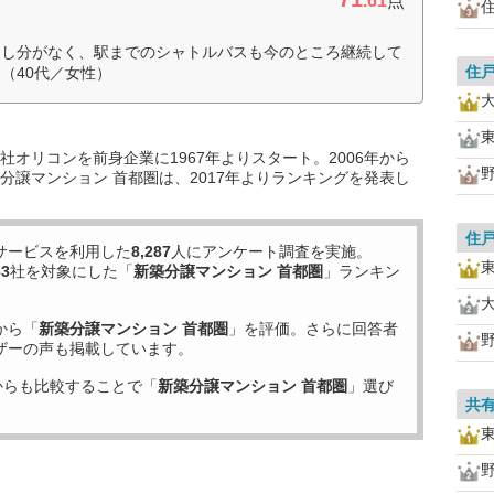
.61
点
申し分がなく、駅までのシャトルバスも今のところ継続して
住
（40代／女性）
オリコンを前身企業に1967年よりスタート。2006年から
分譲マンション 首都圏は、2017年よりランキングを発表し
住
サービスを利用した
8,287
人にアンケート調査を実施。
63
社を対象にした「
新築分譲マンション 首都圏
」ランキン
から「
新築分譲マンション 首都圏
」を評価。さらに回答者
ザーの声も掲載しています。
からも比較することで「
新築分譲マンション 首都圏
」選び
共