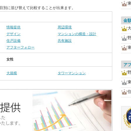
項目別に並び替えて比較することが出来ます。
金
情報提供
周辺環境
デザイン
マンションの構造・設計
住戸設備
共有施設
アフターフォロー
女性
ア
大規模
タワーマンション