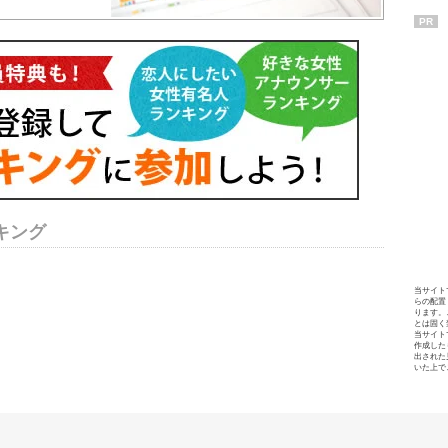
PR
キング
当サイト
らの配置
ります。
とは固く
当サイト
作成した
出された
いた上で