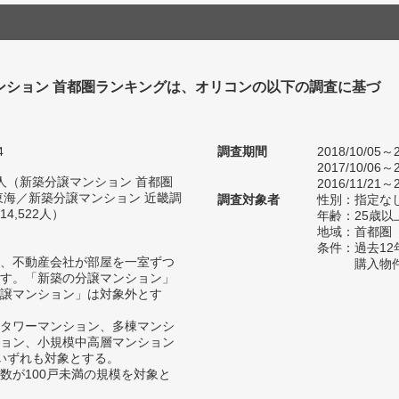
ンション 首都圏ランキングは、オリコンの以下の調査に基づ
4
調査期間
2018/10/05～2
2017/10/06～2
87人（新築分譲マンション 首都圏
2016/11/21～2
東海／新築分譲マンション 近畿調
調査対象者
性別：指定な
4,522人）
年齢：25歳以
地域：首都圏
条件：過去1
、不動産会社が部屋を一室ずつ
購入物
す。「新築の分譲マンション」
譲マンション」は対象外とす
タワーマンション、多棟マンシ
ョン、小規模中高層マンション
いずれも対象とする。
数が100戸未満の規模を対象と