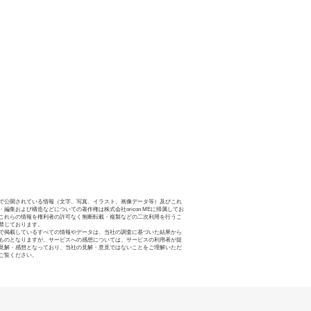
で公開されている情報（文字、写真、イラスト、画像データ等）及びこれ
・編集および構造などについての著作権は株式会社oricon MEに帰属してお
これらの情報を権利者の許可なく無断転載・複製などの二次利用を行うこ
禁じております。
で掲載しているすべての情報やデータは、当社の調査に基づいた結果から
ものとなりますが、サービスへの感想については、サービスの利用者が提
見解・感想となっており、当社の見解・意見ではないことをご理解いただ
ご覧ください。