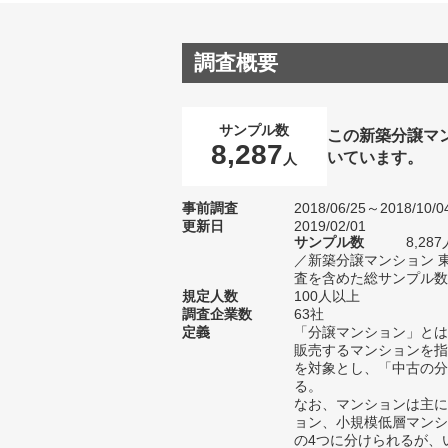
調査概要
サンプル数
この新築分譲マ
8,287
いています。
人
事前調査
2018/06/25～2018/10/0
更新日
2019/02/01
サンプル数
8,2
／新築分譲マンション 
査を含めた総サンプル数1
規定人数
100人以上
調査企業数
63社
定義
「分譲マンション」とは
販売するマンションを指
を対象とし、「中古の分
る。
なお、マンションは主に
ョン、小規模低層マンシ
の4つに分けられるが、