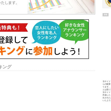
PR
キング
当サイト
らの配置
ります。
とは固く
当サイト
作成した
出された
いた上で