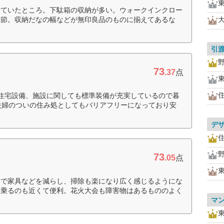
っていたところ。下駄箱の収納が多い。ウォークインクロー
調節。収納だなの幅などが無印良品のものに揃えてあるな
引
73
.37
点
住宅設備、施設に関しても標準装備が充実しているので暮
夫婦のついの住み処としてもバリアフリーになっており安
デ
73
.05
点
ムで家具などを減らし、掃除も楽になり広く感じるようにな
に乗るのも近くて便利。花火大会も障害物はあるもののよく
マ