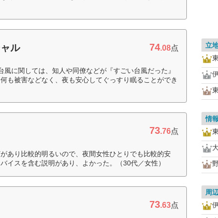
）
立
74
シャル
.08
点
台風に関しては、知人や同僚などが『すごい台風だった』
、何も被害などなく、夜も安心してぐっすり眠ることができ
情
73
.76
点
どがあり比較的明るいので、夜間女性ひとりでも比較的安
バイスを含む説明があり、よかった。（30代／女性）
周
73
.63
点