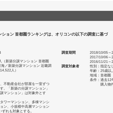
ンション 首都圏ランキングは、オリコンの以下の調査に基づ
4
調査期間
2018/10/05～2
2017/10/06～2
87人（新築分譲マンション 首都圏
2016/11/21～2
東海／新築分譲マンション 近畿調
調査対象者
性別：指定な
4,522人）
年齢：25歳以
地域：首都圏
条件：過去1
、不動産会社が部屋を一室ずつ
購入物
す。「新築の分譲マンション」
譲マンション」は対象外とす
タワーマンション、多棟マンシ
ョン、小規模中高層マンション
いずれも対象とする。