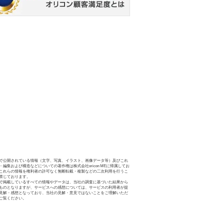
で公開されている情報（文字、写真、イラスト、画像データ等）及びこれ
・編集および構造などについての著作権は株式会社oricon MEに帰属してお
これらの情報を権利者の許可なく無断転載・複製などの二次利用を行うこ
禁じております。
で掲載しているすべての情報やデータは、当社の調査に基づいた結果から
ものとなりますが、サービスへの感想については、サービスの利用者が提
見解・感想となっており、当社の見解・意見ではないことをご理解いただ
ご覧ください。