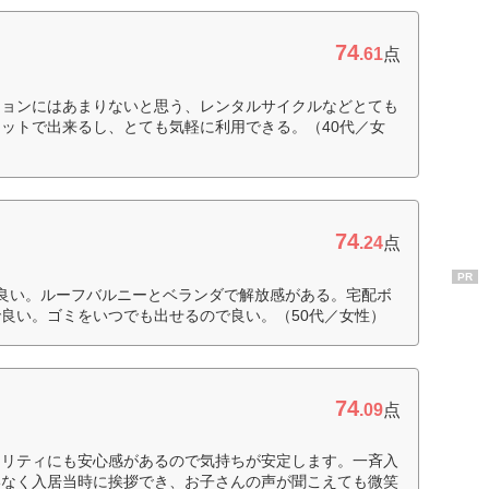
74
.61
点
ションにはあまりないと思う、レンタルサイクルなどとても
ットで出来るし、とても気軽に利用できる。（40代／女
74
.24
点
PR
良い。ルーフバルニーとベランダで解放感がある。宅配ボ
良い。ゴミをいつでも出せるので良い。（50代／女性）
74
.09
点
ュリティにも安心感があるので気持ちが安定します。一斉入
いなく入居当時に挨拶でき、お子さんの声が聞こえても微笑