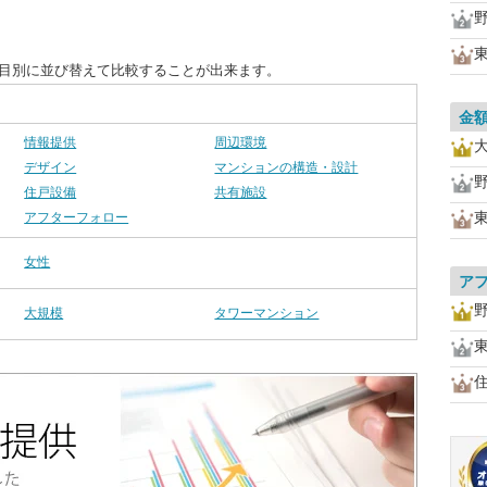
項目別に並び替えて比較することが出来ます。
金
情報提供
周辺環境
デザイン
マンションの構造・設計
住戸設備
共有施設
アフターフォロー
女性
ア
大規模
タワーマンション