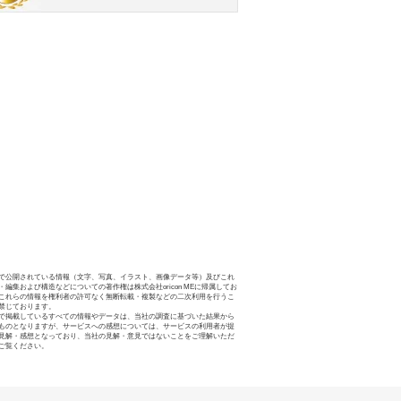
で公開されている情報（文字、写真、イラスト、画像データ等）及びこれ
・編集および構造などについての著作権は株式会社oricon MEに帰属してお
これらの情報を権利者の許可なく無断転載・複製などの二次利用を行うこ
禁じております。
で掲載しているすべての情報やデータは、当社の調査に基づいた結果から
ものとなりますが、サービスへの感想については、サービスの利用者が提
見解・感想となっており、当社の見解・意見ではないことをご理解いただ
ご覧ください。