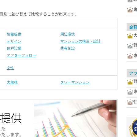
項目別に並び替えて比較することが出来ます。
金
情報提供
周辺環境
デザイン
マンションの構造・設計
住戸設備
共有施設
アフターフォロー
女性
ア
大規模
タワーマンション