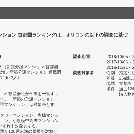
ンション 首都圏ランキングは、オリコンの以下の調査に基づ
4
調査期間
2018/10/05～2
2017/10/06～2
87人（新築分譲マンション 首都圏
2016/11/21～2
東海／新築分譲マンション 近畿調
調査対象者
性別：指定な
4,522人）
年齢：25歳以
地域：首都圏
条件：過去1
、不動産会社が部屋を一室ずつ
購入物
す。「新築の分譲マンション」
譲マンション」は対象外とす
タワーマンション、多棟マンシ
ョン、小規模中高層マンション
いずれも対象とする。
数が100戸未満の規模を対象と