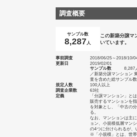
調査概要
サンプル数
この新築分譲マ
8,287
いています。
人
事前調査
2018/06/25～2018/10/0
更新日
2019/02/01
サンプル数
8,2
／新築分譲マンション 
査を含めた総サンプル数1
規定人数
100人以上
調査企業数
63社
定義
「分譲マンション」とは
販売するマンションを指
を対象とし、「中古の分
る。
なお、マンションは主に
ョン、小規模低層マンシ
の4つに分けられるが、
※「小規模」とは、世帯