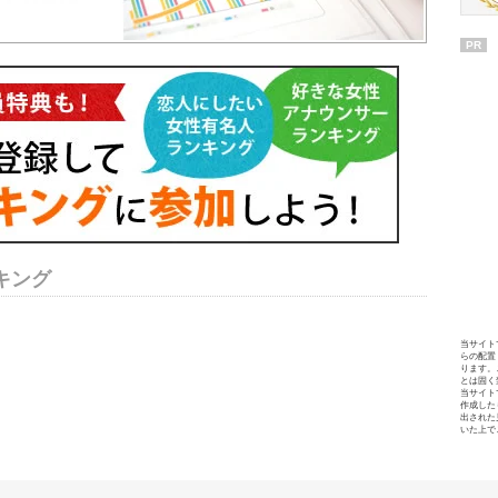
PR
キング
当サイト
らの配置
ります。
とは固く
当サイト
作成した
出された
いた上で