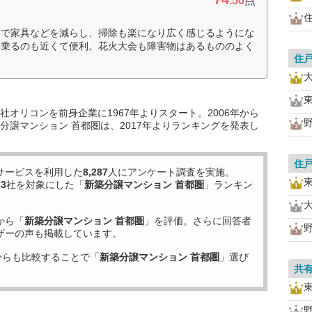
.50
点
ムで家具などを減らし、掃除も楽になり広く感じるようにな
に乗るのも近くて便利。花火大会も障害物はあるもののよく
住
オリコンを前身企業に1967年よりスタート。2006年から
分譲マンション 首都圏は、2017年よりランキングを発表し
住
サービスを利用した
8,287
人にアンケート調査を実施。
63
社を対象にした「
新築分譲マンション 首都圏
」ランキン
から「
新築分譲マンション 首都圏
」を評価。さらに回答者
ザーの声も掲載しています。
からも比較することで「
新築分譲マンション 首都圏
」選び
共