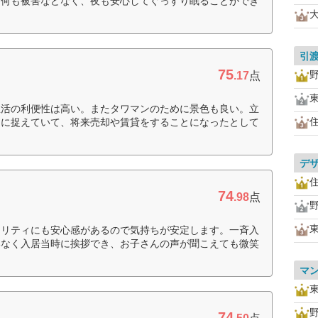
、何も被害などなく、夜も安心してぐっすり眠ることができ
引
75
.17
点
生活の利便性は高い。またタワマンのために景色も良い。立
スに捉えていて、将来売却や賃貸をすることになったとして
デ
74
.98
点
ュリティにも安心感があるので気持ちが安定します。一斉入
いなく入居当時に挨拶でき、お子さんの声が聞こえても微笑
）
マ
74