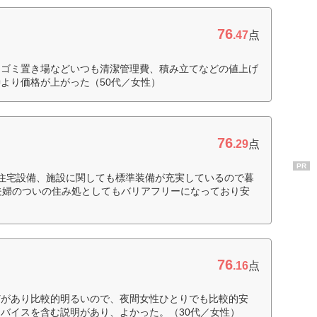
76
.47
点
。ゴミ置き場などいつも清潔管理費、積み立てなどの値上げ
より価格が上がった（50代／女性）
76
.29
点
PR
住宅設備、施設に関しても標準装備が充実しているので暮
夫婦のついの住み処としてもバリアフリーになっており安
76
.16
点
どがあり比較的明るいので、夜間女性ひとりでも比較的安
バイスを含む説明があり、よかった。（30代／女性）