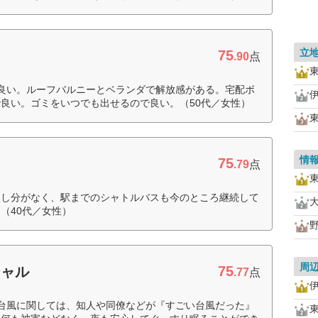
立
75
.90
点
良い。ルーフバルニーとベランダで解放感がある。宅配ボ
良い。ゴミをいつでも出せるので良い。（50代／女性）
情
75
.79
点
申し分がなく、駅までのシャトルバスも今のところ継続して
（40代／女性）
周
75
シャル
.77
点
台風に関しては、知人や同僚などが『すごい台風だった』