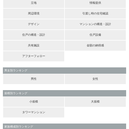
立地
情報提供
周辺環境
引渡し時の住宅確認
デザイン
マンションの構造・設計
住戸の構造・設計
住戸設備
共有施設
金額の納得感
アフターフォロー
男女別ランキング
男性
女性
規模別ランキング
小規模
大規模
タワーマンション
家族構成別ランキング