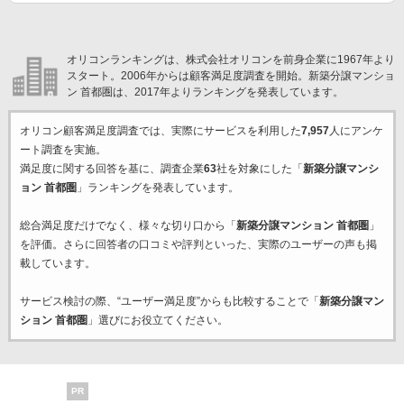
オリコンランキングは、株式会社オリコンを前身企業に1967年より
スタート。2006年からは顧客満足度調査を開始。新築分譲マンショ
ン 首都圏は、2017年よりランキングを発表しています。
オリコン顧客満足度調査では、実際にサービスを利用した
7,957
人にアンケ
ート調査を実施。
満足度に関する回答を基に、調査企業
63
社を対象にした「
新築分譲マンシ
ョン 首都圏
」ランキングを発表しています。
総合満足度だけでなく、様々な切り口から「
新築分譲マンション 首都圏
」
を評価。さらに回答者の口コミや評判といった、実際のユーザーの声も掲
載しています。
サービス検討の際、“ユーザー満足度”からも比較することで「
新築分譲マン
ション 首都圏
」選びにお役立てください。
PR