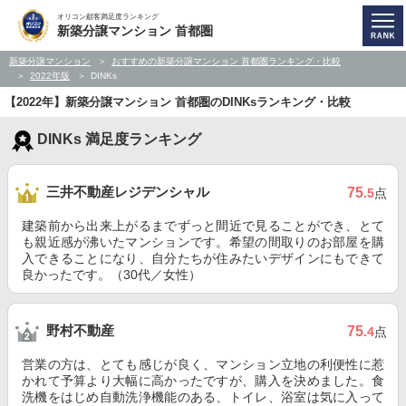
オリコン顧客満足度ランキング
新築分譲マンション 首都圏
新築分譲マンション
おすすめの新築分譲マンション 首都圏ランキング・比較
2022年版
DINKs
【2022年】新築分譲マンション 首都圏のDINKsランキング・比較
DINKs 満足度ランキング
三井不動産レジデンシャル
75
.5
点
建築前から出来上がるまでずっと間近で見ることができ、とて
も親近感が沸いたマンションです。希望の間取りのお部屋を購
入できることになり、自分たちが住みたいデザインにもできて
良かったです。（30代／女性）
野村不動産
75
.4
点
営業の方は、とても感じが良く、マンション立地の利便性に惹
かれて予算より大幅に高かったですが、購入を決めました。食
洗機をはじめ自動洗浄機能のある、トイレ、浴室は気に入って