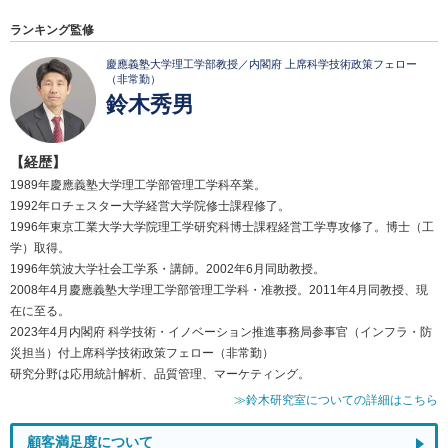
ランキング監修
慶應義塾大学理工学部教授／内閣府 上席科学技術政策フェロー
（非常勤）
鈴木秀男
【経歴】
1989年慶應義塾大学理工学部管理工学科卒業。
1992年ロチェスター大学経営大学院修士課程修了。
1996年東京工業大学大学院理工学研究科博士課程経営工学専攻修了。博士（工
学）取得。
1996年筑波大学社会工学系・講師。2002年6月同助教授。
2008年4月慶應義塾大学理工学部管理工学科・准教授。2011年4月同教授、現
在に至る。
2023年4月内閣府 科学技術・イノベーション推進事務局参事官（インフラ・防
災担当）付上席科学技術政策フェロー（非常勤）
研究分野は応用統計解析、品質管理、マーケティング。
≫鈴木研究室についての詳細はこちら
顧客満足度について