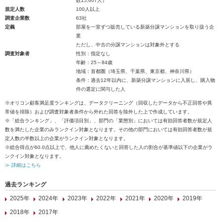
数15,607人）
規定人数
100人以上
調査企業数
63社
定義
部屋を一室ずつ販売している新築分譲マンションを取り扱う企
業
ただし、中古の分譲マンションは対象外とする
調査対象者
性別：指定なし
年齢：25～84歳
地域：首都圏（埼玉県、千葉県、東京都、神奈川県）
条件：過去12年以内に、新築分譲マンションに入居し、購入物
件の選定に関与した人
※オリコン顧客満足度ランキングは、データクリーニング（回収したデータから不正回答や異
常値を排除）および調査対象者条件から外れた回答を除外した上で作成しています。
※「総合ランキング」、「評価項目別」、部門の「業態別」においては有効回答者数が規定人
数を満たした企業のみランクイン対象となります。その他の部門においては有効回答者数が規
定人数の半数以上の企業がランクイン対象となります。
※総合得点が60.0点以上で、他人に薦めたくないと回答した人の割合が基準値以下の企業がラ
ンクイン対象となります。
≫ 詳細はこちら
過去ランキング
2025年
2024年
2023年
2022年
2021年
2020年
2019年
2018年
2017年