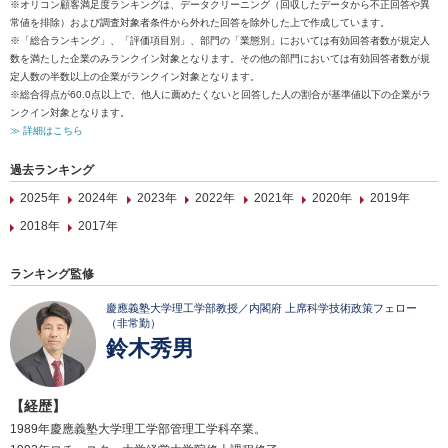
※オリコン顧客満足度ランキングは、データクリーニング（回収したデータから不正回答や異
常値を排除）および調査対象者条件から外れた回答を除外した上で作成しています。
※「総合ランキング」、「評価項目別」、部門の「業態別」においては有効回答者数が規定人
数を満たした企業のみランクイン対象となります。その他の部門においては有効回答者数が規
定人数の半数以上の企業がランクイン対象となります。
※総合得点が60.0点以上で、他人に薦めたくないと回答した人の割合が基準値以下の企業がラ
ンクイン対象となります。
≫ 詳細はこちら
過去ランキング
2025年
2024年
2023年
2022年
2021年
2020年
2019年
2018年
2017年
ランキング監修
慶應義塾大学理工学部教授／内閣府 上席科学技術政策フェロー
（非常勤）
鈴木秀男
【経歴】
1989年慶應義塾大学理工学部管理工学科卒業。