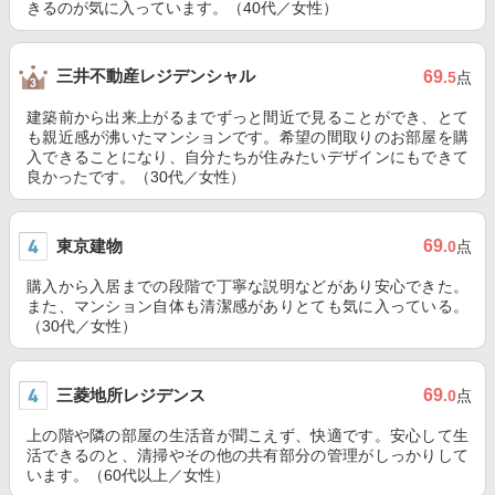
きるのが気に入っています。（40代／女性）
三井不動産レジデンシャル
69
.5
点
建築前から出来上がるまでずっと間近で見ることができ、とて
も親近感が沸いたマンションです。希望の間取りのお部屋を購
入できることになり、自分たちが住みたいデザインにもできて
良かったです。（30代／女性）
東京建物
69
.0
点
購入から入居までの段階で丁寧な説明などがあり安心できた。
また、マンション自体も清潔感がありとても気に入っている。
（30代／女性）
三菱地所レジデンス
69
.0
点
上の階や隣の部屋の生活音が聞こえず、快適です。安心して生
活できるのと、清掃やその他の共有部分の管理がしっかりして
います。（60代以上／女性）