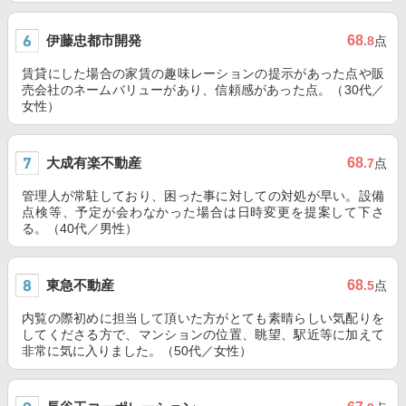
伊藤忠都市開発
68
.8
点
賃貸にした場合の家賃の趣味レーションの提示があった点や販
売会社のネームバリューがあり、信頼感があった点。（30代／
女性）
大成有楽不動産
68
.7
点
管理人が常駐しており、困った事に対しての対処が早い。設備
点検等、予定が会わなかった場合は日時変更を提案して下さ
る。（40代／男性）
東急不動産
68
.5
点
内覧の際初めに担当して頂いた方がとても素晴らしい気配りを
してくださる方で、マンションの位置、眺望、駅近等に加えて
非常に気に入りました。（50代／女性）