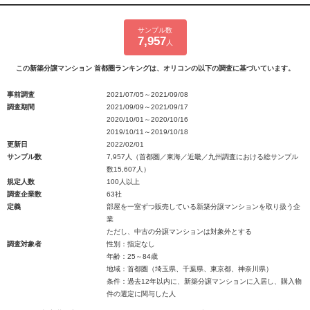
サンプル数
7,957
人
この新築分譲マンション 首都圏ランキングは、オリコンの以下の調査に基づいています。
事前調査
2021/07/05～2021/09/08
調査期間
2021/09/09～2021/09/17
2020/10/01～2020/10/16
2019/10/11～2019/10/18
更新日
2022/02/01
サンプル数
7,957人（首都圏／東海／近畿／九州調査における総サンプル
数15,607人）
規定人数
100人以上
調査企業数
63社
定義
部屋を一室ずつ販売している新築分譲マンションを取り扱う企
業
ただし、中古の分譲マンションは対象外とする
調査対象者
性別：指定なし
年齢：25～84歳
地域：首都圏（埼玉県、千葉県、東京都、神奈川県）
条件：過去12年以内に、新築分譲マンションに入居し、購入物
件の選定に関与した人