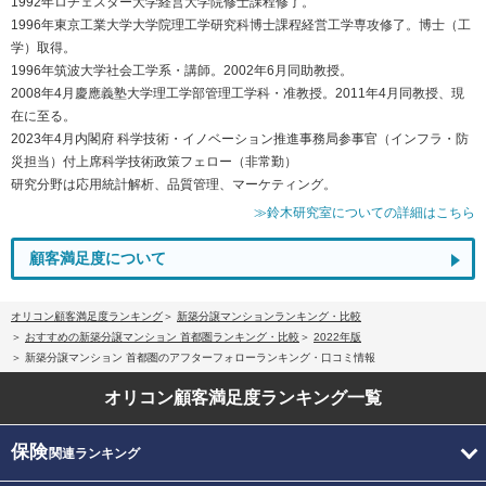
1992年ロチェスター大学経営大学院修士課程修了。
1996年東京工業大学大学院理工学研究科博士課程経営工学専攻修了。博士（工
学）取得。
1996年筑波大学社会工学系・講師。2002年6月同助教授。
2008年4月慶應義塾大学理工学部管理工学科・准教授。2011年4月同教授、現
在に至る。
2023年4月内閣府 科学技術・イノベーション推進事務局参事官（インフラ・防
災担当）付上席科学技術政策フェロー（非常勤）
研究分野は応用統計解析、品質管理、マーケティング。
≫鈴木研究室についての詳細はこちら
顧客満足度について
オリコン顧客満足度ランキング
新築分譲マンションランキング・比較
おすすめの新築分譲マンション 首都圏ランキング・比較
2022年版
新築分譲マンション 首都圏のアフターフォローランキング・口コミ情報
オリコン顧客満足度
ランキング一覧
保険
関連ランキング