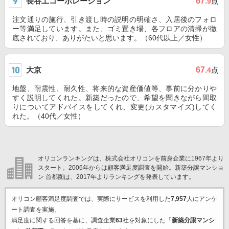
長谷工コーポレーション
67
.9
点
注文通りの施行、引き渡し時の説明の明確さ、入居後のフォロ
ー等満足しています。また、ゴミ置き場、各フロアの清掃が徹
底されており、ありがたいと思います。（60代以上／女性）
大京
67
.4
点
地盤、耐震性、耐久性、将来的な資産価値等、事前に分かりや
すく説明してくれた。新築だったので、希望を聞きながら間取
りについてアドバイスをしてくれ、変更(カスタマイズ)してく
れた。（40代／女性）
オリコンランキングは、株式会社オリコンを前身企業に1967年より
スタート。2006年からは顧客満足度調査を開始。新築分譲マンショ
ン 首都圏は、2017年よりランキングを発表しています。
オリコン顧客満足度調査では、実際にサービスを利用した
7,957
人にアンケ
ート調査を実施。
満足度に関する回答を基に、調査企業
63
社を対象にした「
新築分譲マンシ