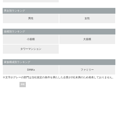
男女別ランキング
男性
女性
規模別ランキング
小規模
大規模
タワーマンション
家族構成別ランキング
DINKs
ファミリー
※文字がグレーの部門は当社規定の条件を満たした企業が2社未満のため発表しておりません。
PR