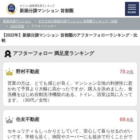
オリコン顧客満足度ランキング
新築分譲マンション 首都圏
新築分譲マンション
おすすめの新築分譲マンション 首都圏ランキング・比較
2022年版
アフターフォロー
【2022年】新築分譲マンション 首都圏のアフターフォローランキング・比
較
アフターフォロー 満足度ランキング
野村不動産
70
.2
点
営業の方は、とても感じが良く、マンション立地の利便性に惹
かれて予算より大幅に高かったですが、購入を決めました。食
洗機をはじめ自動洗浄機能のある、トイレ、浴室は気に入って
ます。（30代／女性）
住友不動産
69
.8
点
セキュリティもしっかりとしていて、安心して暮らせるのがい
いです。学校も近く、病院やスーパーにも徒歩で行くことがで