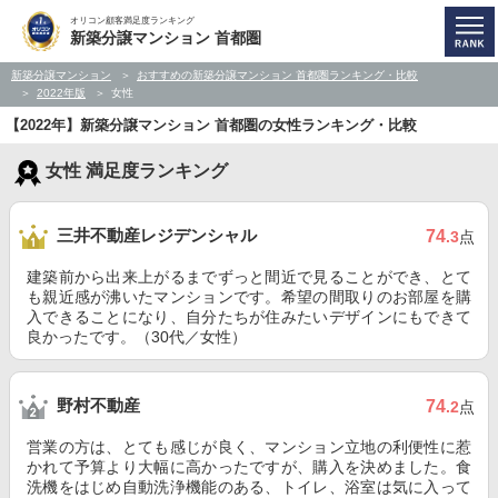
オリコン顧客満足度ランキング
新築分譲マンション 首都圏
新築分譲マンション
おすすめの新築分譲マンション 首都圏ランキング・比較
2022年版
女性
【2022年】新築分譲マンション 首都圏の女性ランキング・比較
女性 満足度ランキング
三井不動産レジデンシャル
74
.3
点
建築前から出来上がるまでずっと間近で見ることができ、とて
も親近感が沸いたマンションです。希望の間取りのお部屋を購
入できることになり、自分たちが住みたいデザインにもできて
良かったです。（30代／女性）
野村不動産
74
.2
点
営業の方は、とても感じが良く、マンション立地の利便性に惹
かれて予算より大幅に高かったですが、購入を決めました。食
洗機をはじめ自動洗浄機能のある、トイレ、浴室は気に入って