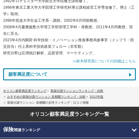
1992年ロチェスター大学経営大学院修士課程修了。
1996年東京工業大学大学院理工学研究科博士課程経営工学専攻修了。博士（工
学）取得。
1996年筑波大学社会工学系・講師。2002年6月同助教授。
2008年4月慶應義塾大学理工学部管理工学科・准教授。2011年4月同教授、現
在に至る。
2023年4月内閣府 科学技術・イノベーション推進事務局参事官（インフラ・防
災担当）付上席科学技術政策フェロー（非常勤）
研究分野は応用統計解析、品質管理、マーケティング。
≫鈴木研究室についての詳細はこちら
顧客満足度について
オリコン顧客満足度ランキング
新築分譲マンションランキング・比較
おすすめの新築分譲マンション 首都圏ランキング・比較
2022年版
新築分譲マンション 首都圏の女性ランキング・口コミ情報
オリコン顧客満足度
ランキング一覧
保険
関連ランキング