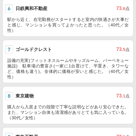
日鉄興和不動産
73
.6
点
駅から近く、在宅勤務がスタートすると室内の快適さが大事だ
と感じ、マンションを買ってよかったと思った。（40代／女
性）
ゴールドクレスト
73
.5
点
設備の充実(フィットネスルームやキッズルーム、バーベキュー
施設) 駐車場の豊富さ(一家に1台置けて、平置き、タワーな
ど、価格も違う)。全体的に価格が安いと感じた。（40代／女
性）
東京建物
73
.1
点
購入から入居までの段階で丁寧な説明などがあり安心できた。
また、マンション自体も清潔感がありとても気に入っている。
（30代／女性）