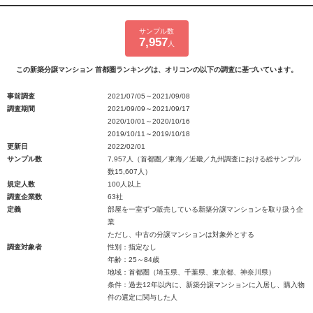
サンプル数
7,957
人
この新築分譲マンション 首都圏ランキングは、オリコンの以下の調査に基づいています。
事前調査
2021/07/05～2021/09/08
調査期間
2021/09/09～2021/09/17
2020/10/01～2020/10/16
2019/10/11～2019/10/18
更新日
2022/02/01
サンプル数
7,957人（首都圏／東海／近畿／九州調査における総サンプル
数15,607人）
規定人数
100人以上
調査企業数
63社
定義
部屋を一室ずつ販売している新築分譲マンションを取り扱う企
業
ただし、中古の分譲マンションは対象外とする
調査対象者
性別：指定なし
年齢：25～84歳
地域：首都圏（埼玉県、千葉県、東京都、神奈川県）
条件：過去12年以内に、新築分譲マンションに入居し、購入物
件の選定に関与した人