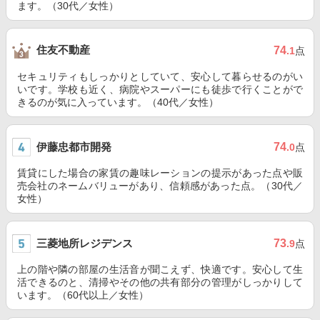
ます。（30代／女性）
住友不動産
74
.1
点
セキュリティもしっかりとしていて、安心して暮らせるのがい
いです。学校も近く、病院やスーパーにも徒歩で行くことがで
きるのが気に入っています。（40代／女性）
伊藤忠都市開発
74
.0
点
賃貸にした場合の家賃の趣味レーションの提示があった点や販
売会社のネームバリューがあり、信頼感があった点。（30代／
女性）
三菱地所レジデンス
73
.9
点
上の階や隣の部屋の生活音が聞こえず、快適です。安心して生
活できるのと、清掃やその他の共有部分の管理がしっかりして
います。（60代以上／女性）