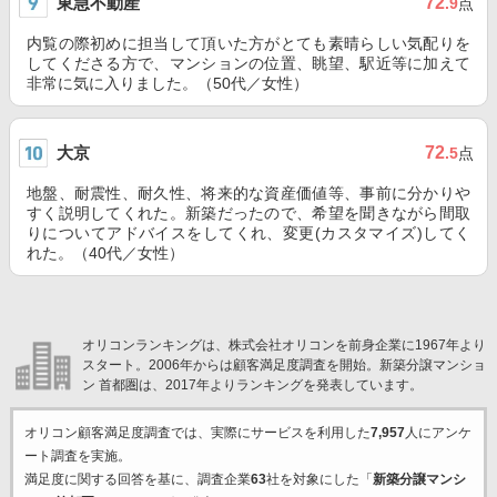
東急不動産
72
.9
点
内覧の際初めに担当して頂いた方がとても素晴らしい気配りを
してくださる方で、マンションの位置、眺望、駅近等に加えて
非常に気に入りました。（50代／女性）
大京
72
.5
点
地盤、耐震性、耐久性、将来的な資産価値等、事前に分かりや
すく説明してくれた。新築だったので、希望を聞きながら間取
りについてアドバイスをしてくれ、変更(カスタマイズ)してく
れた。（40代／女性）
オリコンランキングは、株式会社オリコンを前身企業に1967年より
スタート。2006年からは顧客満足度調査を開始。新築分譲マンショ
ン 首都圏は、2017年よりランキングを発表しています。
オリコン顧客満足度調査では、実際にサービスを利用した
7,957
人にアンケ
ート調査を実施。
満足度に関する回答を基に、調査企業
63
社を対象にした「
新築分譲マンシ