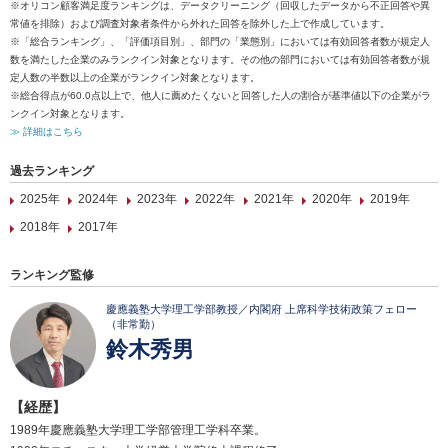
※オリコン顧客満足度ランキングは、データクリーニング（回収したデータから不正回答や異
常値を排除）および調査対象者条件から外れた回答を除外した上で作成しています。
※「総合ランキング」、「評価項目別」、部門の「業態別」においては有効回答者数が規定人
数を満たした企業のみランクイン対象となります。その他の部門においては有効回答者数が規
定人数の半数以上の企業がランクイン対象となります。
※総合得点が60.0点以上で、他人に薦めたくないと回答した人の割合が基準値以下の企業がラ
ンクイン対象となります。
≫ 詳細はこちら
過去ランキング
2025年
2024年
2023年
2022年
2021年
2020年
2019年
2018年
2017年
ランキング監修
慶應義塾大学理工学部教授／内閣府 上席科学技術政策フェロー
（非常勤）
鈴木秀男
【経歴】
1989年慶應義塾大学理工学部管理工学科卒業。