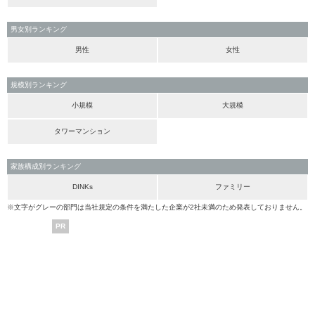
男女別ランキング
男性
女性
規模別ランキング
小規模
大規模
タワーマンション
家族構成別ランキング
DINKs
ファミリー
※文字がグレーの部門は当社規定の条件を満たした企業が2社未満のため発表しておりません。
PR