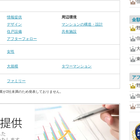
情報提供
周辺環境
金
デザイン
マンションの構造・設計
住戸設備
共有施設
アフターフォロー
女性
大規模
タワーマンション
ア
ファミリー
業が2社未満のため発表しておりません。