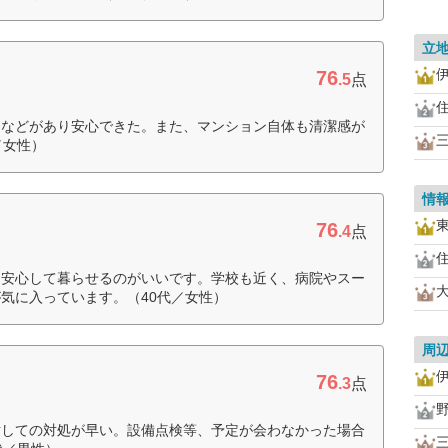
立
76
.5
点
明などがあり安心できた。また、マンション自体も清潔感が
／女性）
情
76
.4
点
、安心して暮らせるのがいいです。学校も近く、病院やスー
気に入っています。（40代／女性）
周
76
.3
点
対しての対処が早い。設備点検等、予定が会わなかった場合