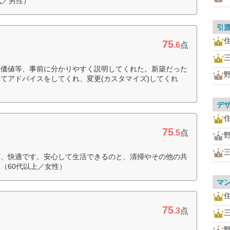
代／男性）
引
75
.6
点
産価値等、事前に分かりやすく説明してくれた。新築だった
てアドバイスをしてくれ、変更(カスタマイズ)してくれ
デ
75
.5
点
ず、快適です。安心して生活できるのと、清掃やその他の共
（60代以上／女性）
マ
75
.3
点