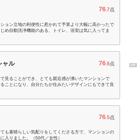
76
.7
点
ンション立地の利便性に惹かれて予算より大幅に高かったで
はじめ自動洗浄機能のある、トイレ、浴室は気に入ってま
76
シャル
.6
点
PR
近で見ることができ、とても親近感が沸いたマンションで
きることになり、自分たちが住みたいデザインにもできて良
76
.5
点
とても素晴らしい気配りをしてくださる方で、マンションの
に入りました。（50代／女性）