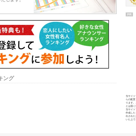
PR
キング
当サイト
らの配置
ります。
とは固く
当サイト
作成した
出された
いた上で