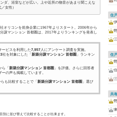
ランダ、浴室などが広い。上や近所の物音があまり聞こえな
代／女性）
住
オリコンを前身企業に1967年よりスタート。2006年から
分譲マンション 首都圏は、2017年よりランキングを発表し
サービスを利用した
7,957
人にアンケート調査を実施。
63
社を対象にした「
新築分譲マンション 首都圏
」ランキン
住
から「
新築分譲マンション 首都圏
」を評価。さらに回答者
ザーの声も掲載しています。
からも比較することで「
新築分譲マンション 首都圏
」選び
共
項目別に並び替えて比較することが出来ます。