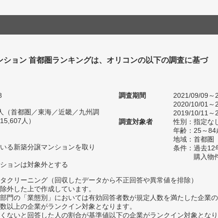
ンション 首都圏ランキングは、オリコンの以下の調査に基づ
8
調査期間
2021/09/09～2
2020/10/01～2
57人（首都圏／東海／近畿／九州調
2019/10/11～2
5,607人）
調査対象者
性別：指定な
年齢：25～84
地域：首都圏
いる新築分譲マンションを取り
条件：過去1
購入物
ションは対象外とする
タクリーニング（回収したデータから不正回答や異常値を排除）
除外した上で作成しています。
部門の「業態別」においては有効回答者数が規定人数を満たした企業の
数以上の企業がランクイン対象となります。
めたくないと回答した人の割合が基準値以下の企業がランクイン対象とな