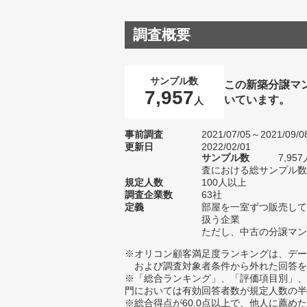
調査概要
サンプル数
この新築分譲マ
7,957
いています。
人
事前調査
2021/07/05～2021/09/0
更新日
2022/02/01
サンプル数
7,9
査における総サンプル数1
規定人数
100人以上
調査企業数
63社
定義
部屋を一室ずつ販売して
扱う企業
ただし、中古の分譲マン
※オリコン顧客満足度ランキングは、デー
および調査対象者条件から外れた回答を
※「総合ランキング」、「評価項目別」、
門においては有効回答者数が規定人数の半
※総合得点が60.0点以上で、他人に薦