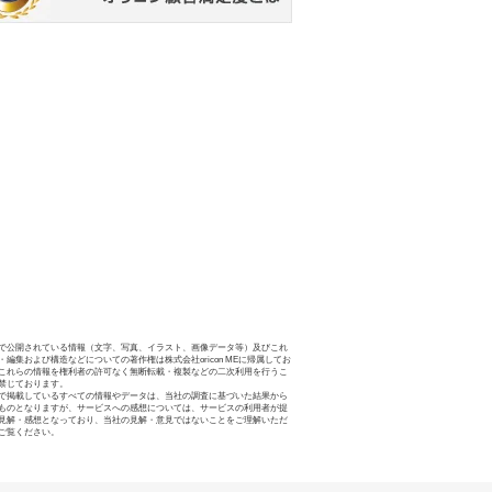
で公開されている情報（文字、写真、イラスト、画像データ等）及びこれ
・編集および構造などについての著作権は株式会社oricon MEに帰属してお
これらの情報を権利者の許可なく無断転載・複製などの二次利用を行うこ
禁じております。
で掲載しているすべての情報やデータは、当社の調査に基づいた結果から
ものとなりますが、サービスへの感想については、サービスの利用者が提
見解・感想となっており、当社の見解・意見ではないことをご理解いただ
ご覧ください。