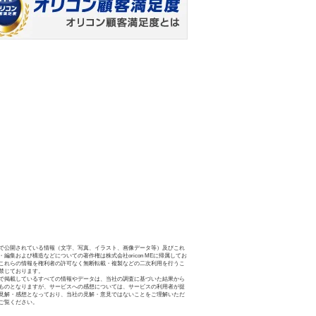
で公開されている情報（文字、写真、イラスト、画像データ等）及びこれ
・編集および構造などについての著作権は株式会社oricon MEに帰属してお
これらの情報を権利者の許可なく無断転載・複製などの二次利用を行うこ
禁じております。
で掲載しているすべての情報やデータは、当社の調査に基づいた結果から
ものとなりますが、サービスへの感想については、サービスの利用者が提
見解・感想となっており、当社の見解・意見ではないことをご理解いただ
ご覧ください。