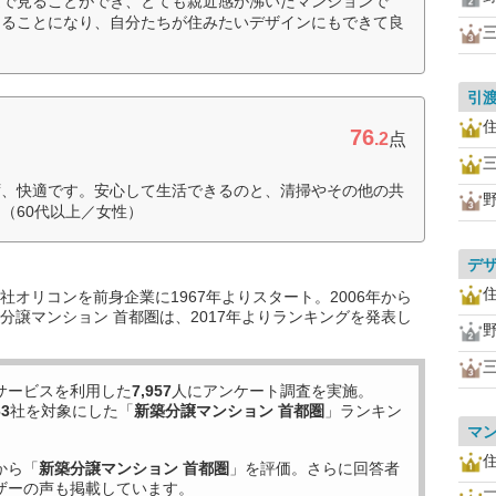
近で見ることができ、とても親近感が沸いたマンションで
きることになり、自分たちが住みたいデザインにもできて良
引
76
.2
点
ず、快適です。安心して生活できるのと、清掃やその他の共
（60代以上／女性）
デ
オリコンを前身企業に1967年よりスタート。2006年から
分譲マンション 首都圏は、2017年よりランキングを発表し
サービスを利用した
7,957
人にアンケート調査を実施。
63
社を対象にした「
新築分譲マンション 首都圏
」ランキン
マ
から「
新築分譲マンション 首都圏
」を評価。さらに回答者
ザーの声も掲載しています。