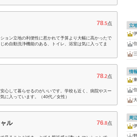
78
.5
点
立
ンション立地の利便性に惹かれて予算より大幅に高かったで
はじめ自動洗浄機能のある、トイレ、浴室は気に入ってま
情
78
.2
点
、安心して暮らせるのがいいです。学校も近く、病院やスー
気に入っています。（40代／女性）
周
76
シャル
.8
点