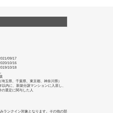
021/09/17
020/10/16
019/10/18
し
歳
（埼玉県、千葉県、東京都、神奈川県）
2年以内に、新築分譲マンションに入居し、
件の選定に関与した人
みランクイン対象となります。その他の部