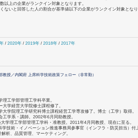
数以上の企業がランクイン対象となります。
めたくないと回答した人の割合が基準値以下の企業がランクイン対象とな
1年
/
2020年
/
2019年
/
2018年
/
2017年
部教授／内閣府 上席科学技術政策フェロー（非常勤）
大学理工学部管理工学科卒業。
ター大学経営大学院修士課程修了。
大学大学院理工学研究科博士課程経営工学専攻修了。博士（工学）取得。
社会工学系・講師。2002年6月同助教授。
義塾大学理工学部管理工学科・准教授。2011年4月同教授、現在に至る。
府 科学技術・イノベーション推進事務局参事官（インフラ・防災担当）
計解析、品質管理、マーケティング。