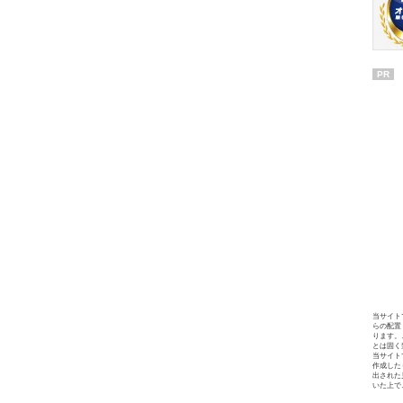
PR
当サイト
らの配置
ります。
とは固く
当サイト
作成した
出された
いた上で