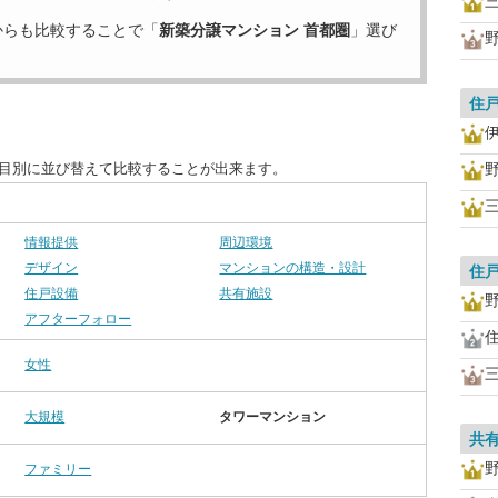
からも比較することで「
新築分譲マンション 首都圏
」選び
住
項目別に並び替えて比較することが出来ます。
情報提供
周辺環境
デザイン
マンションの構造・設計
住
住戸設備
共有施設
アフターフォロー
女性
大規模
タワーマンション
共
ファミリー