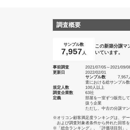
調査概要
サンプル数
この新築分譲マ
7,957
いています。
人
事前調査
2021/07/05～2021/09/0
更新日
2022/02/01
サンプル数
7,9
査における総サンプル数1
規定人数
100人以上
調査企業数
63社
定義
部屋を一室ずつ販売して
扱う企業
ただし、中古の分譲マン
※オリコン顧客満足度ランキングは、デー
および調査対象者条件から外れた回答を
※「総合ランキング」、「評価項目別」、