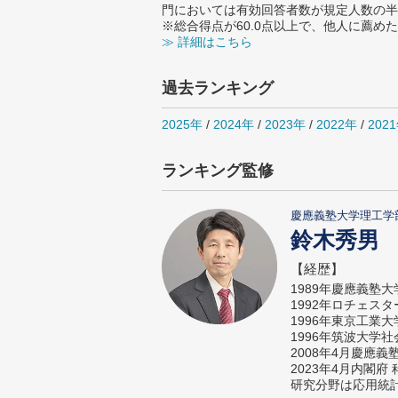
門においては有効回答者数が規定人数の半
※総合得点が60.0点以上で、他人に薦
≫ 詳細はこちら
過去ランキング
2025年
/
2024年
/
2023年
/
2022年
/
202
ランキング監修
慶應義塾大学理工学
鈴木秀男
【経歴】
1989年慶應義塾
1992年ロチェス
1996年東京工業
1996年筑波大学
2008年4月慶應
2023年4月内閣
研究分野は応用統