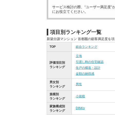
サービス検討の際、“ユーザー満足度”
にお役立てください。
項目別ランキング一覧
新築分譲マンション 首都圏の顧客満足度を
TOP
総合ランキング
立地
引渡し時の住宅確認
評価項目別
ランキング
住戸の構造・設計
金額の納得感
男女別
男性
ランキング
規模別
小規模
ランキング
家族構成別
DINKs
ランキング