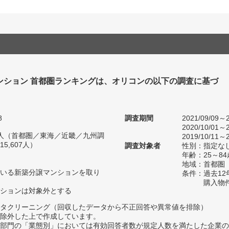
ンション 首都圏ランキングは、オリコンの以下の調査に基づ
8
調査期間
2021/09/09～2
2020/10/01～2
57人（首都圏／東海／近畿／九州調
2019/10/11～2
5,607人）
調査対象者
性別：指定な
年齢：25～84
地域：首都圏
いる新築分譲マンションを取り
条件：過去1
購入物
ションは対象外とする
タクリーニング（回収したデータから不正回答や異常値を排除）
除外した上で作成しています。
部門の「業態別」においては有効回答者数が規定人数を満たした企業の