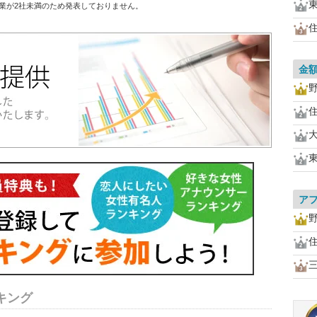
業が2社未満のため発表しておりません。
金
ア
キング