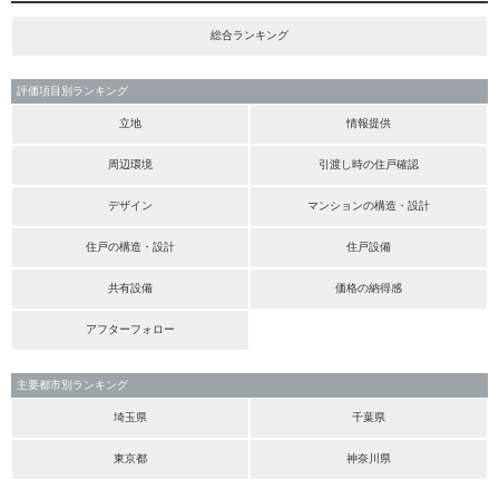
総合ランキング
評価項目別ランキング
立地
情報提供
周辺環境
引渡し時の住戸確認
デザイン
マンションの構造・設計
住戸の構造・設計
住戸設備
共有設備
価格の納得感
アフターフォロー
主要都市別ランキング
埼玉県
千葉県
東京都
神奈川県