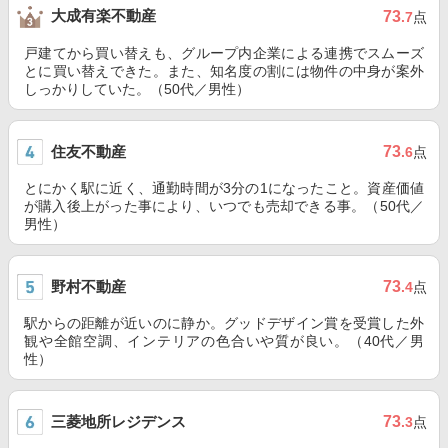
大成有楽不動産
73
.7
点
戸建てから買い替えも、グループ内企業による連携でスムーズ
とに買い替えできた。また、知名度の割には物件の中身が案外
しっかりしていた。（50代／男性）
住友不動産
73
.6
点
とにかく駅に近く、通勤時間が3分の1になったこと。資産価値
が購入後上がった事により、いつでも売却できる事。（50代／
男性）
野村不動産
73
.4
点
駅からの距離が近いのに静か。グッドデザイン賞を受賞した外
観や全館空調、インテリアの色合いや質が良い。（40代／男
性）
三菱地所レジデンス
73
.3
点