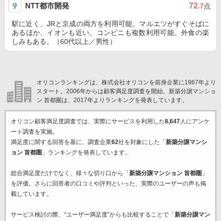
NTT都市開発
72
.7
点
駅に近く、JRと京成の両方を利用可能。マルエツがすぐそばに
あるほか、イオンも近い。コンビニも複数利用可能。外食の楽
しみもある。（60代以上／男性）
オリコンランキングは、株式会社オリコンを前身企業に1967年より
スタート。2006年からは顧客満足度調査を開始。新築分譲マンショ
ン 首都圏は、2017年よりランキングを発表しています。
オリコン顧客満足度調査では、実際にサービスを利用した
8,647
人にアンケ
ート調査を実施。
満足度に関する回答を基に、調査企業
62
社を対象にした「
新築分譲マンシ
ョン 首都圏
」ランキングを発表しています。
総合満足度だけでなく、様々な切り口から「
新築分譲マンション 首都圏
」
を評価。さらに回答者の口コミや評判といった、実際のユーザーの声も掲
載しています。
サービス検討の際、“ユーザー満足度”からも比較することで「
新築分譲マン