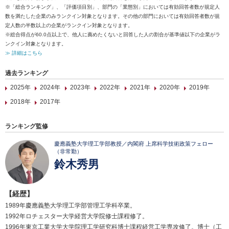
※「総合ランキング」、「評価項目別」、部門の「業態別」においては有効回答者数が規定人
数を満たした企業のみランクイン対象となります。その他の部門においては有効回答者数が規
定人数の半数以上の企業がランクイン対象となります。
※総合得点が60.0点以上で、他人に薦めたくないと回答した人の割合が基準値以下の企業がラ
ンクイン対象となります。
≫ 詳細はこちら
過去ランキング
2025年
2024年
2023年
2022年
2021年
2020年
2019年
2018年
2017年
ランキング監修
慶應義塾大学理工学部教授／内閣府 上席科学技術政策フェロー
（非常勤）
鈴木秀男
【経歴】
1989年慶應義塾大学理工学部管理工学科卒業。
1992年ロチェスター大学経営大学院修士課程修了。
1996年東京工業大学大学院理工学研究科博士課程経営工学専攻修了。博士（工