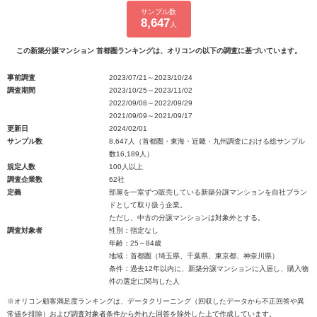
サンプル数
8,647
人
この新築分譲マンション 首都圏ランキングは、オリコンの以下の調査に基づいています。
事前調査
2023/07/21～2023/10/24
調査期間
2023/10/25～2023/11/02
2022/09/08～2022/09/29
2021/09/09～2021/09/17
更新日
2024/02/01
サンプル数
8,647人（首都圏・東海・近畿・九州調査における総サンプル
数16,189人）
規定人数
100人以上
調査企業数
62社
定義
部屋を一室ずつ販売している新築分譲マンションを自社ブラン
ドとして取り扱う企業。
ただし、中古の分譲マンションは対象外とする。
調査対象者
性別：指定なし
年齢：25～84歳
地域：首都圏（埼玉県、千葉県、東京都、神奈川県）
条件：過去12年以内に、新築分譲マンションに入居し、購入物
件の選定に関与した人
※オリコン顧客満足度ランキングは、データクリーニング（回収したデータから不正回答や異
常値を排除）および調査対象者条件から外れた回答を除外した上で作成しています。