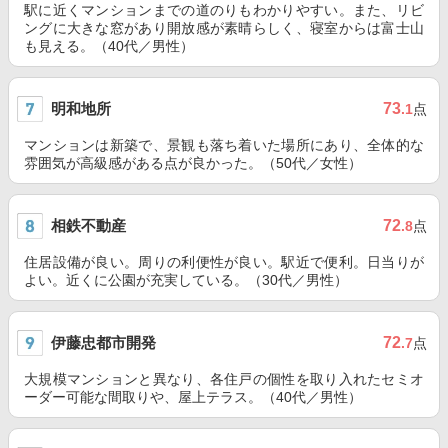
駅に近くマンションまでの道のりもわかりやすい。また、リビ
ングに大きな窓があり開放感が素晴らしく、寝室からは富士山
も見える。（40代／男性）
明和地所
73
.1
点
マンションは新築で、景観も落ち着いた場所にあり、全体的な
雰囲気が高級感がある点が良かった。（50代／女性）
相鉄不動産
72
.8
点
住居設備が良い。周りの利便性が良い。駅近で便利。日当りが
よい。近くに公園が充実している。（30代／男性）
伊藤忠都市開発
72
.7
点
大規模マンションと異なり、各住戸の個性を取り入れたセミオ
ーダー可能な間取りや、屋上テラス。（40代／男性）