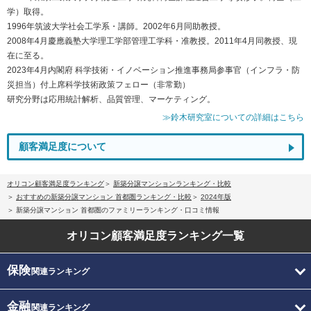
学）取得。
1996年筑波大学社会工学系・講師。2002年6月同助教授。
2008年4月慶應義塾大学理工学部管理工学科・准教授。2011年4月同教授、現
在に至る。
2023年4月内閣府 科学技術・イノベーション推進事務局参事官（インフラ・防
災担当）付上席科学技術政策フェロー（非常勤）
研究分野は応用統計解析、品質管理、マーケティング。
≫鈴木研究室についての詳細はこちら
顧客満足度について
オリコン顧客満足度ランキング
新築分譲マンションランキング・比較
おすすめの新築分譲マンション 首都圏ランキング・比較
2024年版
新築分譲マンション 首都圏のファミリーランキング・口コミ情報
オリコン顧客満足度
ランキング一覧
保険
関連ランキング
金融
関連ランキング