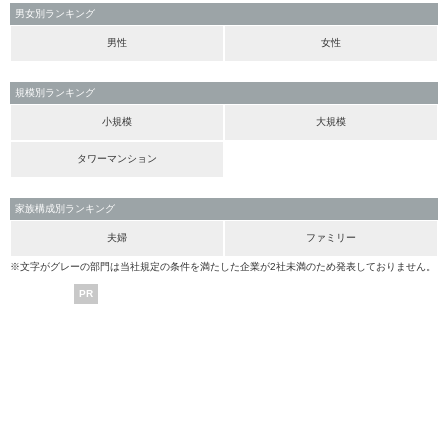
男女別ランキング
男性
女性
規模別ランキング
小規模
大規模
タワーマンション
家族構成別ランキング
夫婦
ファミリー
※文字がグレーの部門は当社規定の条件を満たした企業が2社未満のため発表しておりません。
PR