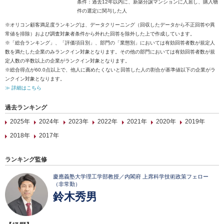
条件：過去12年以内に、新築分譲マンションに入居し、購入物
件の選定に関与した人
※オリコン顧客満足度ランキングは、データクリーニング（回収したデータから不正回答や異
常値を排除）および調査対象者条件から外れた回答を除外した上で作成しています。
※「総合ランキング」、「評価項目別」、部門の「業態別」においては有効回答者数が規定人
数を満たした企業のみランクイン対象となります。その他の部門においては有効回答者数が規
定人数の半数以上の企業がランクイン対象となります。
※総合得点が60.0点以上で、他人に薦めたくないと回答した人の割合が基準値以下の企業がラ
ンクイン対象となります。
≫ 詳細はこちら
過去ランキング
2025年
2024年
2023年
2022年
2021年
2020年
2019年
2018年
2017年
ランキング監修
慶應義塾大学理工学部教授／内閣府 上席科学技術政策フェロー
（非常勤）
鈴木秀男