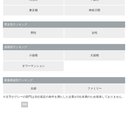
東京都
神奈川県
男女別ランキング
男性
女性
規模別ランキング
小規模
大規模
タワーマンション
家族構成別ランキング
夫婦
ファミリー
※文字がグレーの部門は当社規定の条件を満たした企業が2社未満のため発表しておりません。
PR