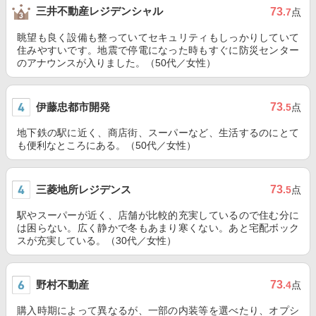
三井不動産レジデンシャル
73
.7
点
眺望も良く設備も整っていてセキュリティもしっかりしていて
住みやすいです。地震で停電になった時もすぐに防災センター
のアナウンスが入りました。（50代／女性）
伊藤忠都市開発
73
.5
点
地下鉄の駅に近く、商店街、スーパーなど、生活するのにとて
も便利なところにある。（50代／女性）
三菱地所レジデンス
73
.5
点
駅やスーパーが近く、店舗が比較的充実しているので住む分に
は困らない。広く静かで冬もあまり寒くない。あと宅配ボック
スが充実している。（30代／女性）
野村不動産
73
.4
点
購入時期によって異なるが、一部の内装等を選べたり、オプシ