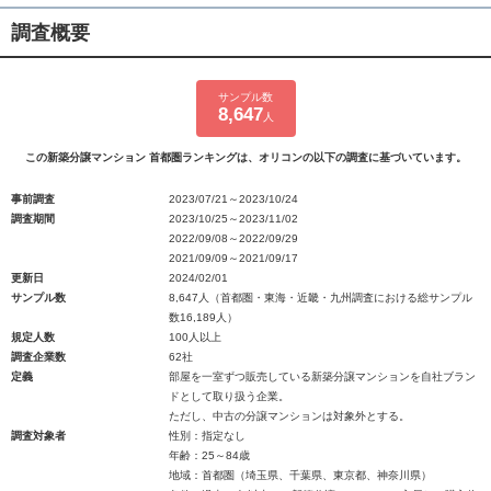
調査概要
サンプル数
8,647
人
この新築分譲マンション 首都圏ランキングは、オリコンの以下の調査に基づいています。
事前調査
2023/07/21～2023/10/24
調査期間
2023/10/25～2023/11/02
2022/09/08～2022/09/29
2021/09/09～2021/09/17
更新日
2024/02/01
サンプル数
8,647人（首都圏・東海・近畿・九州調査における総サンプル
数16,189人）
規定人数
100人以上
調査企業数
62社
定義
部屋を一室ずつ販売している新築分譲マンションを自社ブラン
ドとして取り扱う企業。
ただし、中古の分譲マンションは対象外とする。
調査対象者
性別：指定なし
年齢：25～84歳
地域：首都圏（埼玉県、千葉県、東京都、神奈川県）