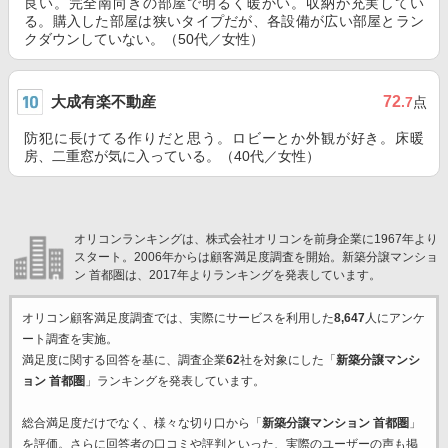
良い。完全南向きの部屋で明るく暖かい。収納が充実してい
る。購入した部屋は狭いタイプだが、各設備が広い部屋とラン
クダウンしていない。（50代／女性）
大成有楽不動産
72
.7
点
防犯に長けてる作りだと思う。ロビーとか外観が好き。床暖
房、二重窓が気に入っている。（40代／女性）
オリコンランキングは、株式会社オリコンを前身企業に1967年より
スタート。2006年からは顧客満足度調査を開始。新築分譲マンショ
ン 首都圏は、2017年よりランキングを発表しています。
オリコン顧客満足度調査では、実際にサービスを利用した
8,647
人にアンケ
ート調査を実施。
満足度に関する回答を基に、調査企業
62
社を対象にした「
新築分譲マンシ
ョン 首都圏
」ランキングを発表しています。
総合満足度だけでなく、様々な切り口から「
新築分譲マンション 首都圏
」
を評価。さらに回答者の口コミや評判といった、実際のユーザーの声も掲