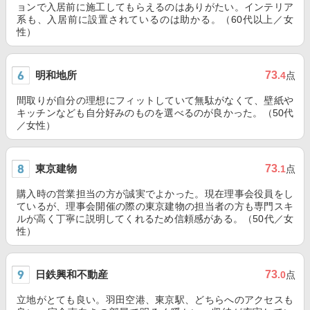
ョンで入居前に施工してもらえるのはありがたい。インテリア
系も、入居前に設置されているのは助かる。（60代以上／女
性）
明和地所
73
.4
点
間取りが自分の理想にフィットしていて無駄がなくて、壁紙や
キッチンなども自分好みのものを選べるのが良かった。（50代
／女性）
東京建物
73
.1
点
購入時の営業担当の方が誠実でよかった。現在理事会役員をし
ているが、理事会開催の際の東京建物の担当者の方も専門スキ
ルが高く丁寧に説明してくれるため信頼感がある。（50代／女
性）
日鉄興和不動産
73
.0
点
立地がとても良い。羽田空港、東京駅、どちらへのアクセスも