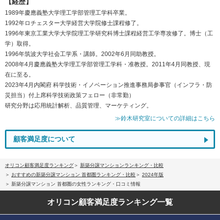
【経歴】
1989年慶應義塾大学理工学部管理工学科卒業。
1992年ロチェスター大学経営大学院修士課程修了。
1996年東京工業大学大学院理工学研究科博士課程経営工学専攻修了。博士（工
学）取得。
1996年筑波大学社会工学系・講師。2002年6月同助教授。
2008年4月慶應義塾大学理工学部管理工学科・准教授。2011年4月同教授、現
在に至る。
2023年4月内閣府 科学技術・イノベーション推進事務局参事官（インフラ・防
災担当）付上席科学技術政策フェロー（非常勤）
研究分野は応用統計解析、品質管理、マーケティング。
≫鈴木研究室についての詳細はこちら
顧客満足度について
オリコン顧客満足度ランキング
新築分譲マンションランキング・比較
おすすめの新築分譲マンション 首都圏ランキング・比較
2024年版
新築分譲マンション 首都圏の女性ランキング・口コミ情報
オリコン顧客満足度
ランキング一覧