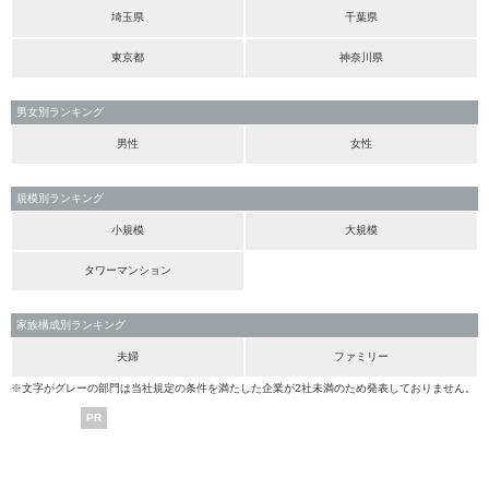
埼玉県
千葉県
東京都
神奈川県
男女別ランキング
男性
女性
規模別ランキング
小規模
大規模
タワーマンション
家族構成別ランキング
夫婦
ファミリー
※文字がグレーの部門は当社規定の条件を満たした企業が2社未満のため発表しておりません。
PR