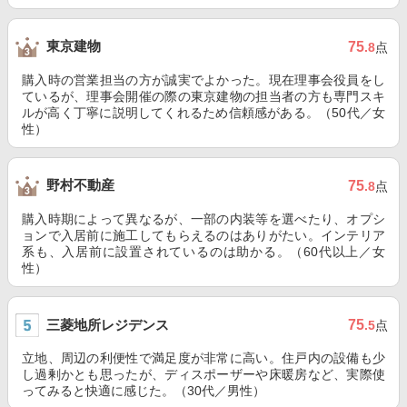
東京建物
75
.8
点
購入時の営業担当の方が誠実でよかった。現在理事会役員をし
ているが、理事会開催の際の東京建物の担当者の方も専門スキ
ルが高く丁寧に説明してくれるため信頼感がある。（50代／女
性）
野村不動産
75
.8
点
購入時期によって異なるが、一部の内装等を選べたり、オプシ
ョンで入居前に施工してもらえるのはありがたい。インテリア
系も、入居前に設置されているのは助かる。（60代以上／女
性）
三菱地所レジデンス
75
.5
点
立地、周辺の利便性で満足度が非常に高い。住戸内の設備も少
し過剰かとも思ったが、ディスポーザーや床暖房など、実際使
ってみると快適に感じた。（30代／男性）