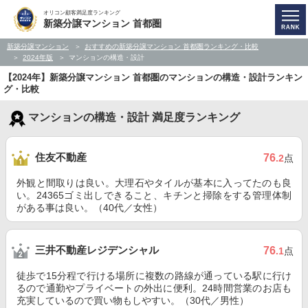
オリコン顧客満足度ランキング
新築分譲マンション 首都圏
新築分譲マンション
おすすめの新築分譲マンション 首都圏ランキング・比較
2024年版
マンションの構造・設計
【2024年】新築分譲マンション 首都圏のマンションの構造・設計ランキン
グ・比較
マンションの構造・設計 満足度ランキング
住友不動産
76
.2
点
外観と間取りは良い。大理石やタイルが基本に入ってたのも良
い。24365ゴミ出しできること、キチンと掃除をする管理体制
がある事は良い。（40代／女性）
三井不動産レジデンシャル
76
.1
点
徒歩で15分程で行ける場所に複数の路線が通っている駅に行け
るので通勤やプライベートの外出に便利。24時間営業のお店も
充実しているので買い物もしやすい。（30代／男性）