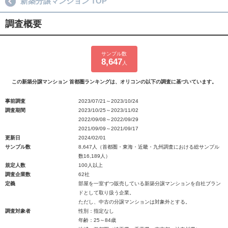
新築分譲マンション TOP
調査概要
サンプル数
8,647
人
この新築分譲マンション 首都圏ランキングは、オリコンの以下の調査に基づいています。
事前調査
2023/07/21～2023/10/24
調査期間
2023/10/25～2023/11/02
2022/09/08～2022/09/29
2021/09/09～2021/09/17
更新日
2024/02/01
サンプル数
8,647人（首都圏・東海・近畿・九州調査における総サンプル
数16,189人）
規定人数
100人以上
調査企業数
62社
定義
部屋を一室ずつ販売している新築分譲マンションを自社ブラン
ドとして取り扱う企業。
ただし、中古の分譲マンションは対象外とする。
調査対象者
性別：指定なし
年齢：25～84歳