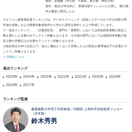
地域：首都圏（埼玉県、千葉県、東京都、神奈川県）
条件：過去12年以内に、新築分譲マンションに入居し、購入物
件の選定に関与した人
※オリコン顧客満足度ランキングは、データクリーニング（回収したデータから不正回答や異
常値を排除）および調査対象者条件から外れた回答を除外した上で作成しています。
※「総合ランキング」、「評価項目別」、部門の「業態別」においては有効回答者数が規定人
数を満たした企業のみランクイン対象となります。その他の部門においては有効回答者数が規
定人数の半数以上の企業がランクイン対象となります。
※総合得点が60.0点以上で、他人に薦めたくないと回答した人の割合が基準値以下の企業がラ
ンクイン対象となります。
≫ 詳細はこちら
過去ランキング
2025年
2024年
2023年
2022年
2021年
2020年
2019年
2018年
2017年
ランキング監修
慶應義塾大学理工学部教授／内閣府 上席科学技術政策フェロー
（非常勤）
鈴木秀男