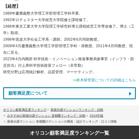
【経歴】
1989年慶應義塾大学理工学部管理工学科卒業。
1992年ロチェスター大学経営大学院修士課程修了。
1996年東京工業大学大学院理工学研究科博士課程経営工学専攻修了。博士（工
学）取得。
1996年筑波大学社会工学系・講師。2002年6月同助教授。
2008年4月慶應義塾大学理工学部管理工学科・准教授。2011年4月同教授、現
在に至る。
2023年4月内閣府 科学技術・イノベーション推進事務局参事官（インフラ・防
災担当）付上席科学技術政策フェロー（非常勤）
研究分野は応用統計解析、品質管理、マーケティング。
≫鈴木研究室についての詳細はこちら
顧客満足度について
オリコン顧客満足度ランキング
新築分譲マンションランキング・比較
おすすめの新築分譲マンション 首都圏ランキング・比較
2024年版
新築分譲マンション 首都圏のマンションの構造・設計ランキング・口コミ情報
オリコン顧客満足度
ランキング一覧