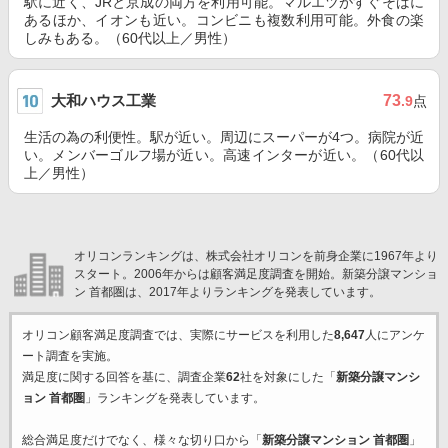
駅に近く、JRと京成の両方を利用可能。マルエツがすぐそばに
あるほか、イオンも近い。コンビニも複数利用可能。外食の楽
しみもある。（60代以上／男性）
大和ハウス工業
73
.9
点
生活の為の利便性。駅が近い。周辺にスーパーが4つ。病院が近
い。メンバーゴルフ場が近い。高速インターが近い。（60代以
上／男性）
オリコンランキングは、株式会社オリコンを前身企業に1967年より
スタート。2006年からは顧客満足度調査を開始。新築分譲マンショ
ン 首都圏は、2017年よりランキングを発表しています。
オリコン顧客満足度調査では、実際にサービスを利用した
8,647
人にアンケ
ート調査を実施。
満足度に関する回答を基に、調査企業
62
社を対象にした「
新築分譲マンシ
ョン 首都圏
」ランキングを発表しています。
総合満足度だけでなく、様々な切り口から「
新築分譲マンション 首都圏
」