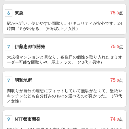
東急
75
.3
点
駅から近い。使いやすい間取り。セキュリティが安心です。24
時間ゴミが出せる。（60代以上／女性）
伊藤忠都市開発
75
.0
点
大規模マンションと異なり、各住戸の個性を取り入れたセミオ
ーダー可能な間取りや、屋上テラス。（40代／男性）
明和地所
75
.0
点
間取りが自分の理想にフィットしていて無駄がなくて、壁紙や
キッチンなども自分好みのものを選べるのが良かった。（50代
／女性）
NTT都市開発
74
.3
点