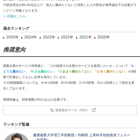
※総合得点が60.00点以上で、他人に薦めたくないと回答した人の割合が基準値以下の企業がラ
ンクイン対象となります。
≫ 詳細はこちら
過去ランキング
2025年
2024年
2023年
2022年
2021年
2020年
推奨意向
調査企業のサービス利用者に、「どの程度その企業のサービスを推奨したいか」について「
A:
とても薦めたい
」「
B:まあ薦めたい
」「
C:あまり薦めたくない
」「
D:全く薦めたくない
」の4段
階で評価をしてもらい比率を算出しています。
※10段階聴取については、A=9-10回答、B=6-8回答、C=3-5回答、D=1-2回答として割合を算
出しております。
商標対象は、回答者数が50人以上の企業です。
推奨意向データ（PDF）
ランキング監修
慶應義塾大学理工学部教授／内閣府 上席科学技術政策フェロー
（非常勤）