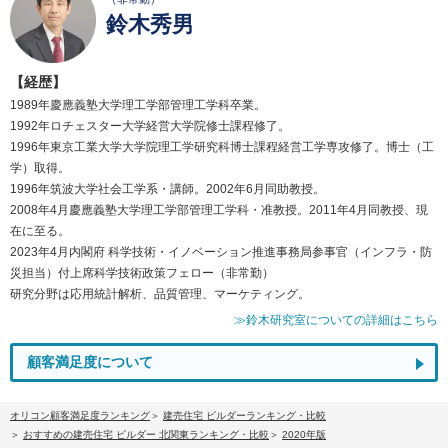
鈴木秀男
【経歴】
1989年慶應義塾大学理工学部管理工学科卒業。
1992年ロチェスター大学経営大学院修士課程修了。
1996年東京工業大学大学院理工学研究科博士課程経営工学専攻修了。博士（工
学）取得。
1996年筑波大学社会工学系・講師。2002年6月同助教授。
2008年4月慶應義塾大学理工学部管理工学科・准教授。2011年4月同教授、現
在に至る。
2023年4月内閣府 科学技術・イノベーション推進事務局参事官（インフラ・防
災担当）付上席科学技術政策フェロー（非常勤）
研究分野は応用統計解析、品質管理、マーケティング。
≫鈴木研究室についての詳細はこちら
顧客満足度について
オリコン顧客満足度ランキング
建売住宅 ビルダーランキング・比較
おすすめの建売住宅 ビルダー 北関東ランキング・比較
2020年版