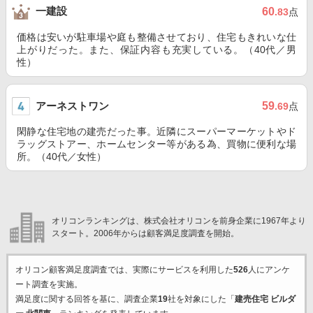
一建設
60
.83
点
価格は安いが駐車場や庭も整備させており、住宅もきれいな仕
上がりだった。また、保証内容も充実している。（40代／男
性）
アーネストワン
59
.69
点
閑静な住宅地の建売だった事。近隣にスーパーマーケットやド
ラッグストアー、ホームセンター等がある為、買物に便利な場
所。（40代／女性）
オリコンランキングは、株式会社オリコンを前身企業に1967年より
スタート。2006年からは顧客満足度調査を開始。
オリコン顧客満足度調査では、実際にサービスを利用した
526
人にアンケ
ート調査を実施。
満足度に関する回答を基に、調査企業
19
社を対象にした「
建売住宅 ビルダ