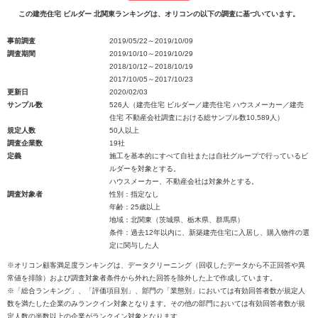
この建売住宅 ビルダー 北関東ランキングは、オリコンの以下の調査に基づいています。
事前調査
2019/05/22～2019/10/09
調査期間
2019/10/10～2019/10/29
2018/10/12～2018/10/19
2017/10/05～2017/10/23
更新日
2020/02/03
サンプル数
526人（建売住宅 ビルダー／建売住宅 ハウスメーカー／建売
住宅 不動産会社調査における総サンプル数10,589人）
規定人数
50人以上
調査企業数
19社
定義
施工を基本的にすべて自社または自社グループで行っているビ
ルダーを対象とする。
ハウスメーカー、不動産会社は対象外とする。
調査対象者
性別：指定なし
年齢：25歳以上
地域：北関東（茨城県、栃木県、群馬県）
条件：過去12年以内に、新築建売住宅に入居し、購入物件の選
定に関与した人
※オリコン顧客満足度ランキングは、データクリーニング（回収したデータから不正回答や異
常値を排除）および調査対象者条件から外れた回答を除外した上で作成しています。
※「総合ランキング」、「評価項目別」、部門の「業態別」においては有効回答者数が規定人
数を満たした企業のみランクイン対象となります。その他の部門においては有効回答者数が規
定人数の半数以上の企業がランクイン対象となります。