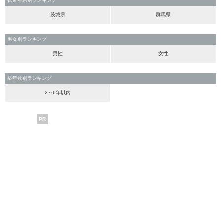
都道府県別ランキング
茨城県
群馬県
男女別ランキング
男性
女性
築年数別ランキング
2～6年以内
PR