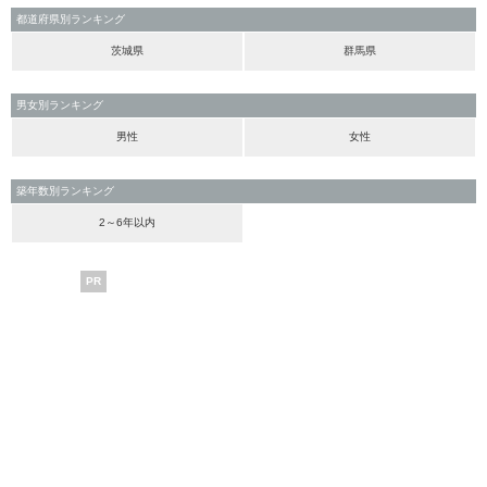
都道府県別ランキング
茨城県
群馬県
男女別ランキング
男性
女性
築年数別ランキング
2～6年以内
PR