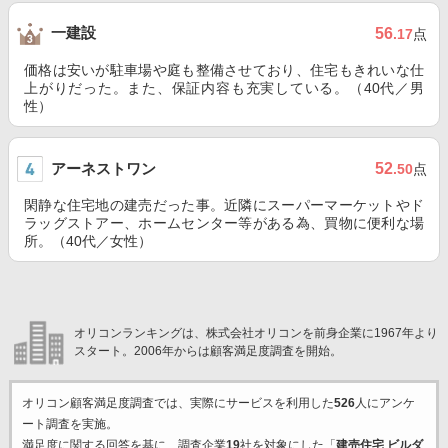
一建設
56
.17
点
価格は安いが駐車場や庭も整備させており、住宅もきれいな仕
上がりだった。また、保証内容も充実している。（40代／男
性）
アーネストワン
52
.50
点
閑静な住宅地の建売だった事。近隣にスーパーマーケットやド
ラッグストアー、ホームセンター等がある為、買物に便利な場
所。（40代／女性）
オリコンランキングは、株式会社オリコンを前身企業に1967年より
スタート。2006年からは顧客満足度調査を開始。
オリコン顧客満足度調査では、実際にサービスを利用した
526
人にアンケ
ート調査を実施。
満足度に関する回答を基に、調査企業
19
社を対象にした「
建売住宅 ビルダ