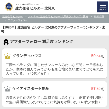
オリコン顧客満足度ランキング
建売住宅 ビルダー 北関東
建売住宅 ビルダー
おすすめの建売住宅 ビルダー 北関東ランキング・比較
2020年版
アフターフォロー
【2020年】建売住宅 ビルダー 北関東のアフターフォローランキング・比
較
アフターフォロー 満足度ランキング
グランディハウス
59
.54
点
二階のベランダに面したサンルームみたいな空間に一目惚れし
たが、実際に住んでみてからも居心地の良い空間でとても気に
入っている。（40代／女性）
ケイアイスター不動産
57
.50
点
営業の男性の方がとても親切で親しみやすく、正直で押し売り
の無い雰囲気だったのでそこに気持ちが動いた（40代／女性）