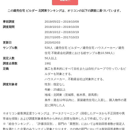
この建売住宅 ビルダー 北関東ランキングは、オリコンの以下の調査に基づいています。
事前調査
2019/05/22～2019/10/09
調査期間
2019/10/10～2019/10/29
2018/10/12～2018/10/19
2017/10/05～2017/10/23
更新日
2020/02/03
サンプル数
526人（建売住宅 ビルダー／建売住宅 ハウスメーカー／建売
住宅 不動産会社調査における総サンプル数10,589人）
規定人数
50人以上
調査企業数
19社
定義
施工を基本的にすべて自社または自社グループで行っているビ
ルダーを対象とする。
ハウスメーカー、不動産会社は対象外とする。
調査対象者
性別：指定なし
年齢：25歳以上
地域：北関東（茨城県、栃木県、群馬県）
条件：過去12年以内に、新築建売住宅に入居し、購入物件の選
定に関与した人
※オリコン顧客満足度ランキングは、データクリーニング（回収したデータから不正回答や異
常値を排除）および調査対象者条件から外れた回答を除外した上で作成しています。
※「総合ランキング」、「評価項目別」、部門の「業態別」においては有効回答者数が規定人
数を満たした企業のみランクイン対象となります。その他の部門においては有効回答者数が規