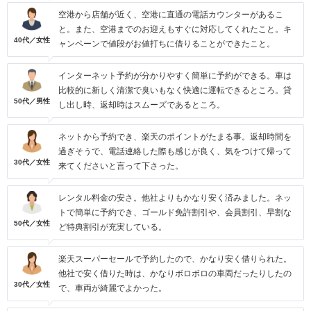
空港から店舗が近く、空港に直通の電話カウンターがあるこ
と。また、空港までのお迎えもすぐに対応してくれたこと。キ
40代／女性
ャンペーンで値段がお値打ちに借りることができたこと。
インターネット予約が分かりやすく簡単に予約ができる。車は
比較的に新しく清潔で臭いもなく快適に運転できるところ。貸
50代／男性
し出し時、返却時はスムーズであるところ。
ネットから予約でき、楽天のポイントがたまる事。返却時間を
過ぎそうで、電話連絡した際も感じが良く、気をつけて帰って
30代／女性
来てくださいと言って下さった。
レンタル料金の安さ。他社よりもかなり安く済みました。ネッ
トで簡単に予約でき、ゴールド免許割引や、会員割引、早割な
50代／女性
ど特典割引が充実している。
楽天スーパーセールで予約したので、かなり安く借りられた。
他社で安く借りた時は、かなりボロボロの車両だったりしたの
30代／女性
で、車両が綺麗でよかった。