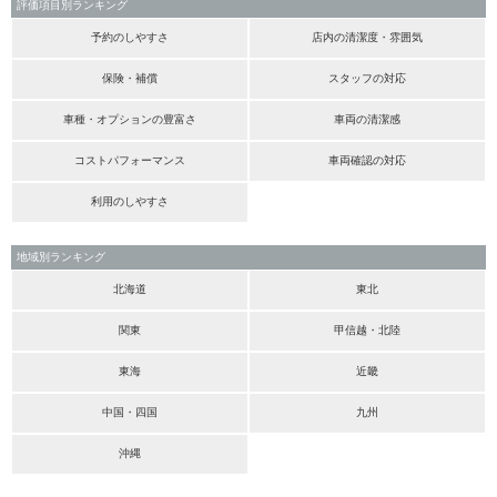
評価項目別ランキング
予約のしやすさ
店内の清潔度・雰囲気
保険・補償
スタッフの対応
車種・オプションの豊富さ
車両の清潔感
コストパフォーマンス
車両確認の対応
利用のしやすさ
地域別ランキング
北海道
東北
関東
甲信越・北陸
東海
近畿
中国・四国
九州
沖縄