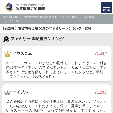
オリコン顧客満足度ランキング
賃貸情報店舗 関東
賃貸情報店舗
おすすめの賃貸情報店舗 関東ランキング・比較
2020年版
ファミリー
【2020年】賃貸情報店舗 関東のファミリーランキング・比較
ファミリー 満足度ランキング
ハウスコム
71
.34
点
キッチンにガスコンロがなしの物件で、これまではコンロ付き
の部屋を借りていたので悩んでいると、大家さんに相談して大
家さんの持ち物を借りられるようにしてくださるなど、親切に
して下さった。（30代／女性）
エイブル
71
.19
点
契約を検討する時に、私が仕事上終わるのが遅いとボソっと言
ったのを覚えててくれたようで、帰りに営業が遅くまでやって
いるスーパーの印刷を行なって何軒分か渡してくれました。