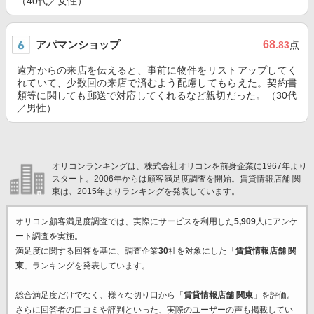
（40代／女性）
アパマンショップ
68
.83
点
遠方からの来店を伝えると、事前に物件をリストアップしてく
れていて、少数回の来店で済むよう配慮してもらえた。契約書
類等に関しても郵送で対応してくれるなど親切だった。（30代
／男性）
オリコンランキングは、株式会社オリコンを前身企業に1967年より
スタート。2006年からは顧客満足度調査を開始。賃貸情報店舗 関
東は、2015年よりランキングを発表しています。
オリコン顧客満足度調査では、実際にサービスを利用した
5,909
人にアンケ
ート調査を実施。
満足度に関する回答を基に、調査企業
30
社を対象にした「
賃貸情報店舗 関
東
」ランキングを発表しています。
総合満足度だけでなく、様々な切り口から「
賃貸情報店舗 関東
」を評価。
さらに回答者の口コミや評判といった、実際のユーザーの声も掲載してい