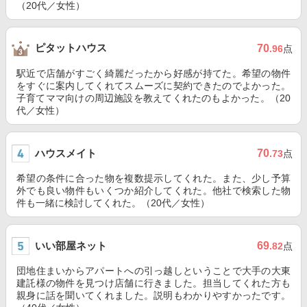
（20代／女性）
ピタットハウス
70
.96
点
駅近で店舗がすごく綺麗だったから好感が持てた。希望の物件
をすぐに案内してくれてスムーズに契約できたのでよかった。
子育てママ向けの周辺施設を教えてくれたのもよかった。（20
代／女性）
ハウスメイト
70
.73
点
希望の条件に合った物を複数提示してくれた。また、少し予算
外でも良い物件もいくつか紹介してくれた。他社で検索した物
件も一緒に検討してくれた。（20代／女性）
いい部屋ネット
69
.82
点
団地住まいからアパートへの引っ越しということで大手の大東
建託様の物件を見つけ店舗に行きました。担当してくれた方も
親身に話を聞いてくれました。説明もわかりやすかったです。