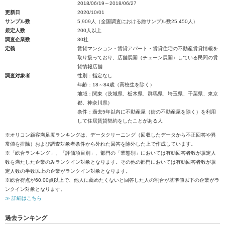
2018/06/19～2018/06/27
更新日
2020/10/01
サンプル数
5,909人（全国調査における総サンプル数25,450人）
規定人数
200人以上
調査企業数
30社
定義
賃貸マンション・賃貸アパート・賃貸住宅の不動産賃貸情報を
取り扱っており、店舗展開（チェーン展開）している民間の賃
貸情報店舗
調査対象者
性別：指定なし
年齢：18～84歳（高校生を除く）
地域：関東（茨城県、栃木県、群馬県、埼玉県、千葉県、東京
都、神奈川県）
条件：過去5年以内に不動産屋（街の不動産屋を除く）を利用
して住居賃貸契約をしたことがある人
※オリコン顧客満足度ランキングは、データクリーニング（回収したデータから不正回答や異
常値を排除）および調査対象者条件から外れた回答を除外した上で作成しています。
※「総合ランキング」、「評価項目別」、部門の「業態別」においては有効回答者数が規定人
数を満たした企業のみランクイン対象となります。その他の部門においては有効回答者数が規
定人数の半数以上の企業がランクイン対象となります。
※総合得点が60.00点以上で、他人に薦めたくないと回答した人の割合が基準値以下の企業がラ
ンクイン対象となります。
≫ 詳細はこちら
過去ランキング