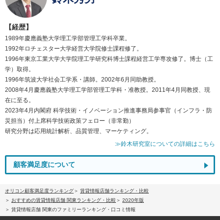
【経歴】
1989年慶應義塾大学理工学部管理工学科卒業。
1992年ロチェスター大学経営大学院修士課程修了。
1996年東京工業大学大学院理工学研究科博士課程経営工学専攻修了。博士（工
学）取得。
1996年筑波大学社会工学系・講師。2002年6月同助教授。
2008年4月慶應義塾大学理工学部管理工学科・准教授。2011年4月同教授、現
在に至る。
2023年4月内閣府 科学技術・イノベーション推進事務局参事官（インフラ・防
災担当）付上席科学技術政策フェロー（非常勤）
研究分野は応用統計解析、品質管理、マーケティング。
≫鈴木研究室についての詳細はこちら
顧客満足度について
オリコン顧客満足度ランキング
賃貸情報店舗ランキング・比較
おすすめの賃貸情報店舗 関東ランキング・比較
2020年版
賃貸情報店舗 関東のファミリーランキング・口コミ情報