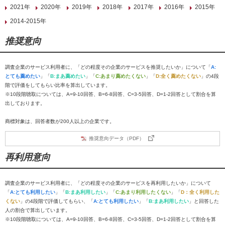
2021年
2020年
2019年
2018年
2017年
2016年
2015年
2014-2015年
推奨意向
調査企業のサービス利用者に、「どの程度その企業のサービスを推奨したいか」について「
A:
とても薦めたい
」「
B:まあ薦めたい
」「
C:あまり薦めたくない
」「
D:全く薦めたくない
」の4段
階で評価をしてもらい比率を算出しています。
※10段階聴取については、A=9-10回答、B=6-8回答、C=3-5回答、D=1-2回答として割合を算
出しております。
商標対象は、回答者数が200人以上の企業です。
推奨意向データ（PDF）
再利用意向
調査企業のサービス利用者に、「どの程度その企業のサービスを再利用したいか」について
「
A:とても利用したい
」「
B:まあ利用したい
」「
C:あまり利用したくない
」「
D：全く利用した
くない
」の4段階で評価してもらい、「
A:とても利用したい
」「
B:まあ利用したい
」と回答した
人の割合で算出しています。
※10段階聴取については、A=9-10回答、B=6-8回答、C=3-5回答、D=1-2回答として割合を算