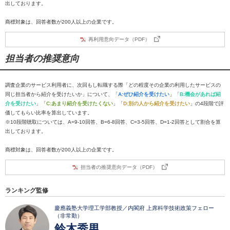
出しております。
商標対象は、回答者数が200人以上の企業です。
再利用意向データ（PDF）
担当者の推奨意向
調査企業のサービス利用者に、次回もし転職する際「どの程度その企業の利用したサービスの
同じ担当者から紹介を受けたいか」について、「
A:ぜひ紹介を受けたい
」「
B:機会があれば紹
介を受けたい
」「
C:あまり紹介を受けたくない
」「
D:別の人から紹介を受けたい
」の4段階で評
価してもらい比率を算出しています。
※10段階聴取については、A=9-10回答、B=6-8回答、C=3-5回答、D=1-2回答として割合を算
出しております。
商標対象は、回答者数が200人以上の企業です。
担当者の推奨意向データ（PDF）
ランキング監修
慶應義塾大学理工学部教授／内閣府 上席科学技術政策フェロー
（非常勤）
鈴木秀男